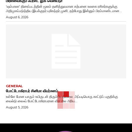
மிரளவைக்கும் ஃபர்ஸ்ட் லுக் வெளியீடு!
'ஷம்பாலா' திரைப்படத்தின் மூலம் தனித்துவமான கற்பனை உலகை ரசிகர்களுக்கு
அறிமுகப்படுத்திய இயக்குநர் யுகேந்தர் முனி, தற்போது இன்னும் பிரம்மாண்டமான...
August 6, 2026
GENERAL
போட்டோகிராபர் சினிமா விமர்சனம்
உள்ளே போன யாரும் உயிருடன் திரும்பியதில்லை. அப்படியொரு காட்டுப் பகுதிக்கு
வைல்டு லைஃப் போட்டோகிராபரான வீரா சில அரிய...
August 5, 2026