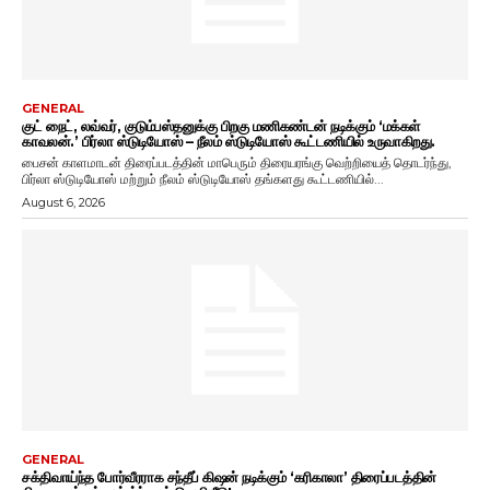
GENERAL
குட் நைட், லவ்வர், குடும்பஸ்தனுக்கு பிறகு மணிகண்டன் நடிக்கும் ‘மக்கள்
காவலன்.’ பிர்லா ஸ்டுடியோஸ் – நீலம் ஸ்டுடியோஸ் கூட்டணியில் உருவாகிறது.
பைசன் காளமாடன் திரைப்படத்தின் மாபெரும் திரையரங்கு வெற்றியைத் தொடர்ந்து,
பிர்லா ஸ்டுடியோஸ் மற்றும் நீலம் ஸ்டுடியோஸ் தங்களது கூட்டணியில்...
August 6, 2026
GENERAL
சக்திவாய்ந்த போர்வீரராக சந்தீப் கிஷன் நடிக்கும் ‘கரிகாலா’ திரைப்படத்தின்