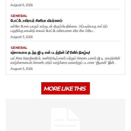
August 6, 2026
GENERAL
போட்டோகிராபர் சினிமா விமர்சனம்
உள்ளே போன யாரும் உயிருடன் திரும்பியதில்லை. அப்படியொரு காட்டுப்
பகுதிக்கு வைல்டு லைஃப் போட்டோகிராபரான வீரா சில அரிய...
August 5, 2026
GENERAL
உற்சாகமாக நடந்த ஜி டி என் படத்தின் ப்ரீ ரிலீஸ் நிகழ்வு!
புரட்சிகர தொழிலதிபர், கண்டுபிடிப்பாளர் மற்றும் கொடையாளர் ஜி.டி. நாயுடுவின்
வாழ்க்கையைக் கொண்டாடும் வாழ்க்கை வரலாற்றுப் படமான 'ஜிடிஎன்' இன்...
August 5, 2026
MORE LIKE THIS