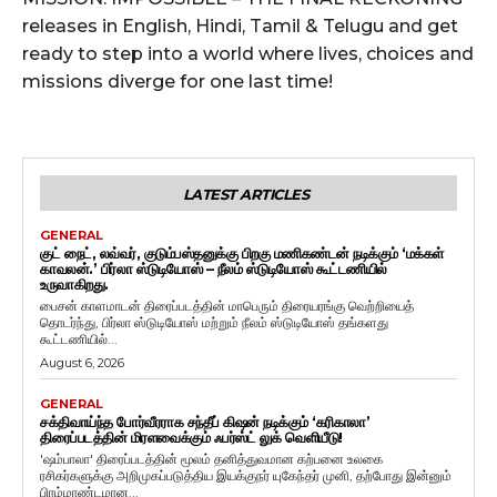
releases in English, Hindi, Tamil & Telugu and get
ready to step into a world where lives, choices and
missions diverge for one last time!
LATEST ARTICLES
GENERAL
குட் நைட், லவ்வர், குடும்பஸ்தனுக்கு பிறகு மணிகண்டன் நடிக்கும் ‘மக்கள்
காவலன்.’ பிர்லா ஸ்டுடியோஸ் – நீலம் ஸ்டுடியோஸ் கூட்டணியில்
உருவாகிறது.
பைசன் காளமாடன் திரைப்படத்தின் மாபெரும் திரையரங்கு வெற்றியைத்
தொடர்ந்து, பிர்லா ஸ்டுடியோஸ் மற்றும் நீலம் ஸ்டுடியோஸ் தங்களது
கூட்டணியில்...
August 6, 2026
GENERAL
சக்திவாய்ந்த போர்வீரராக சந்தீப் கிஷன் நடிக்கும் ‘கரிகாலா’
திரைப்படத்தின் மிரளவைக்கும் ஃபர்ஸ்ட் லுக் வெளியீடு!
'ஷம்பாலா' திரைப்படத்தின் மூலம் தனித்துவமான கற்பனை உலகை
ரசிகர்களுக்கு அறிமுகப்படுத்திய இயக்குநர் யுகேந்தர் முனி, தற்போது இன்னும்
பிரம்மாண்டமான...