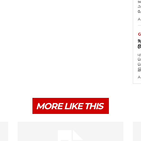
உ
அ
ப
A
G
உ
ர
ப
க
க
இ
A
MORE LIKE THIS