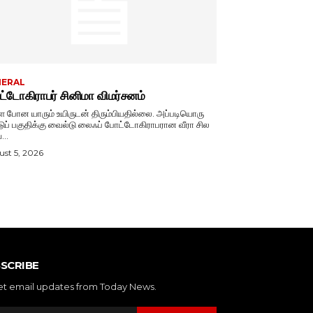
NERAL
்டோகிராபர் சினிமா விமர்சனம்
ே போன யாரும் உயிருடன் திரும்பியதில்லை. அப்படியொரு
டுப் பகுதிக்கு வைல்டு லைஃப் போட்டோகிராபரான வீரா சில
...
st 5, 2026
SCRIBE
et email updates from Today News.