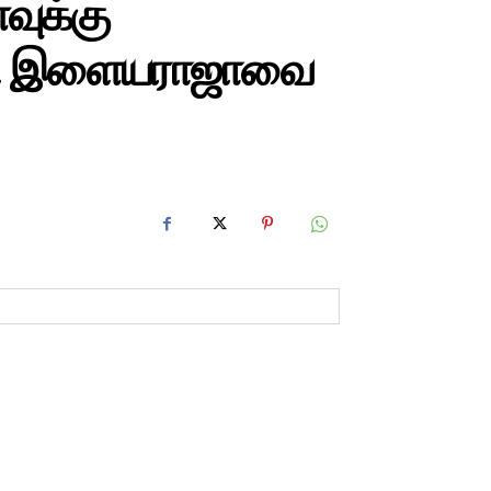
வுக்கு
னி இளையராஜாவை