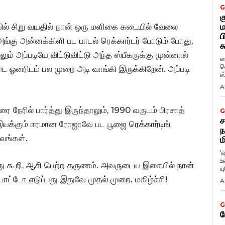
G
க
 யில் சிறு வயதில் நான் ஒரு மளிகை கடையில் வேலை
ம
ப
ங்கு அன்னக்கிளி பட பாடல் ரெக்கார்டர் போடும் போது,
க
் அப்படியே விட்டுவிட்டு அந்த ஸ்பீகருக்கு முன்னால்
ப
வ
டை ஓனரிடம் பல முறை அடி வாங்கி இருக்கிறேன். அப்படி
ஸ
A
 நேரில் பார்த்து இருந்தாலும், 1990 வருடம் பிரசாத்
G
ச
இயக்கும் ஈரமான ரோஜாவே பட பூஜை ரெக்கார்டிங்
ந
பவங்கள்.
ம
'
உ
த்து கூறி, ஆசி பெற்ற தருணம். அவருடைய இசையில் நான்
ய
ோட்டோ எடுப்பது இதுவே முதல் முறை. மகிழ்ச்சி!
A
G
ப