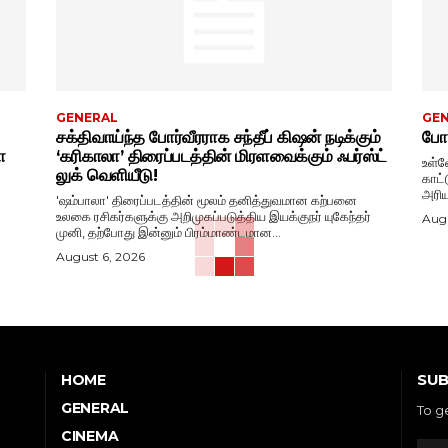
GENERAL
GE
சக்திவாய்ந்த போர்வீரராக சந்தீப் கிஷன் நடிக்கும்
போட
ா
‘கரிகாலா’ திரைப்படத்தின் மிரளவைக்கும் ஃபர்ஸ்ட்
உள்ள
லுக் வெளியீடு!
காட்
அரிய
'ஷம்பாலா' திரைப்படத்தின் மூலம் தனித்துவமான கற்பனை
உலகை ரசிகர்களுக்கு அறிமுகப்படுத்திய இயக்குநர் யுகேந்தர்
Augu
முனி, தற்போது இன்னும் பிரம்மாண்டமான...
August 6, 2026
SUB
HOME
GENERAL
To g
CINEMA