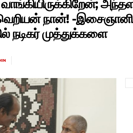
ாங்கியிருக்கிறேன்; அந்தள
வெறியன் நான்! -இசைஞா
ில் நடிகர் முத்துக்களை
MIN