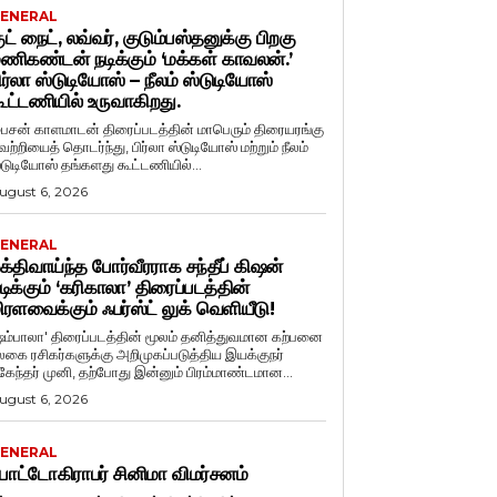
ENERAL
ுட் நைட், லவ்வர், குடும்பஸ்தனுக்கு பிறகு
ணிகண்டன் நடிக்கும் ‘மக்கள் காவலன்.’
ிர்லா ஸ்டுடியோஸ் – நீலம் ஸ்டுடியோஸ்
ூட்டணியில் உருவாகிறது.
ைசன் காளமாடன் திரைப்படத்தின் மாபெரும் திரையரங்கு
ெற்றியைத் தொடர்ந்து, பிர்லா ஸ்டுடியோஸ் மற்றும் நீலம்
்டுடியோஸ் தங்களது கூட்டணியில்...
ugust 6, 2026
ENERAL
க்திவாய்ந்த போர்வீரராக சந்தீப் கிஷன்
டிக்கும் ‘கரிகாலா’ திரைப்படத்தின்
ிரளவைக்கும் ஃபர்ஸ்ட் லுக் வெளியீடு!
ஷம்பாலா' திரைப்படத்தின் மூலம் தனித்துவமான கற்பனை
லகை ரசிகர்களுக்கு அறிமுகப்படுத்திய இயக்குநர்
ுகேந்தர் முனி, தற்போது இன்னும் பிரம்மாண்டமான...
ugust 6, 2026
ENERAL
ோட்டோகிராபர் சினிமா விமர்சனம்