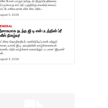
ள்ளே போன யாரும் உயிருடன் திரும்பியதில்லை.
ப்படியொரு காட்டுப் பகுதிக்கு வைல்டு லைஃப்
ோட்டோகிராபரான வீரா சில அரிய...
ugust 5, 2026
ENERAL
ற்சாகமாக நடந்த ஜி டி என் படத்தின் ப்ரீ
ிலீஸ் நிகழ்வு!
ுரட்சிகர தொழிலதிபர், கண்டுபிடிப்பாளர் மற்றும்
ொடையாளர் ஜி.டி. நாயுடுவின் வாழ்க்கையைக்
ொண்டாடும் வாழ்க்கை வரலாற்றுப் படமான 'ஜிடிஎன்'
ன்...
ugust 5, 2026