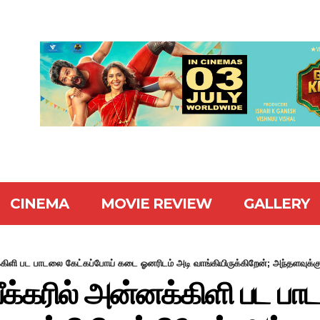
CINEMA
MOVIE REVIEW
GALLERY
கிளி பட பாடலை கேட்கப்போய் கடை ஓனரிடம் அடி வாங்கியிருக்கிறேன்; அந்தளவுக்கு
க்கரில் அன்னக்கிளி பட பா