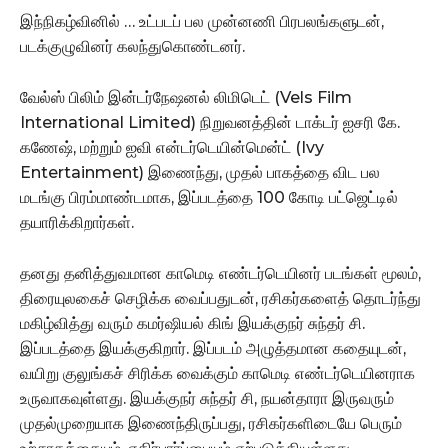
இந்நிகழ்வினில் … உட்படப் பல முன்னணி பிரபலங்களுடன்,
படக்குழுவினர் கலந்துகொண்டனர்.
வேல்ஸ் பிலிம் இன்டர்நேஷனல் லிமிடெட் (Vels Film
International Limited) நிறுவனத்தின் டாக்டர் ஐசரி கே.
கணேஷ், மற்றும் ஐவி என்டர்டெயின்மென்ட் (Ivy
Entertainment) இணைந்து, முதல் பாகத்தை விட பல
மடங்கு பிரம்மாண்டமாக, இப்படத்தை 100 கோடி பட்ஜெட்டில்
தயாரிக்கிறார்கள்.
தனது தனித்துவமான காமெடி எண்டர்டெயினர் படங்கள் மூலம்,
திரையுலகைச் செழிக்க வைப்பதுடன், ரசிகர்களைத் தொடர்ந்து
மகிழ்வித்து வரும் கமர்ஷியல் கிங் இயக்குநர் சுந்தர் சி.
இப்படத்தை இயக்குகிறார். இப்படம் அழுத்தமான கதையுடன்,
வயிறு குலுங்கச் சிரிக்க வைக்கும் காமெடி எண்டர்டெயினராக
உருவாகவுள்ளது. இயக்குநர் சுந்தர் சி, நயன்தாரா இருவரும்
முதல்முறையாக இணைந்திருப்பது, ரசிகர்களிடையே பெரும்