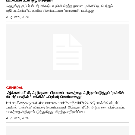
வாரணாசி படக் குழு அசத்தல்!
தெலுங்கு சூப்பர் ஸ்டார் மகேஷ் பாபுவின் பிறந்த நாளை முன்னிட்டு, பெரிதும்
எதிர்பார்க்கப்படும் காவிய திரைப்படமான 'வாரணாசி' படக்குழு...
August 9, 2026
GENERAL
ஆக்‌ஷன், மீட்சி, அழிவு என பிரமாண்ட உலகத்தை அறிமுகப்படுத்தும் ‘ராக்கிங்
ஸ்டார்’ யாஷின் ‘டாக்ஸிக்’ டிரெய்லர் வெளியானது!
https://www.youtube.com/watch?v=f5M1d7r2UNQ ‘ராக்கிங் ஸ்டார்’
யாஷின் ‘டாக்ஸிக்’ டிரெய்லர் வெளியானது! ஆக்‌ஷன், மீட்சி, அழிவு என பிரம்மாண்ட
உலகத்தை அறிமுகப்படுத்துகிறது! மிகுந்த எதிர்பார்ப்பை...
August 9, 2026