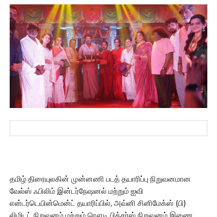
தமிழ் திரையுலகின் முன்னணி படத் தயாரிப்பு நிறுவனமான
வேல்ஸ் ஃபிலிம் இன்டர்நேஷனல் மற்றும் ஐவி
என்டர்டெயின்மென்ட் தயாரிப்பில், அவ்னி சினிமேக்ஸ் (பி)
லிமிடட் நிறுவனம் மற்றும் ரௌடி பிக்சர்ஸ் நிறுவனம் இணை