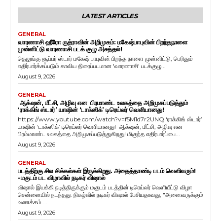
LATEST ARTICLES
GENERAL
வாரணாசி ஹீரோ ருத்ராவின் அறிமுகம்: மகேஷ்பாபுவின் பிறந்தநாளை
முன்னிட்டு வாரணாசி படக் குழு அசத்தல்!
தெலுங்கு சூப்பர் ஸ்டார் மகேஷ் பாபுவின் பிறந்த நாளை முன்னிட்டு, பெரிதும்
எதிர்பார்க்கப்படும் காவிய திரைப்படமான 'வாரணாசி' படக்குழு...
August 9, 2026
GENERAL
ஆக்‌ஷன், மீட்சி, அழிவு என பிரமாண்ட உலகத்தை அறிமுகப்படுத்தும்
‘ராக்கிங் ஸ்டார்’ யாஷின் ‘டாக்ஸிக்’ டிரெய்லர் வெளியானது!
https://www.youtube.com/watch?v=f5M1d7r2UNQ ‘ராக்கிங் ஸ்டார்’
யாஷின் ‘டாக்ஸிக்’ டிரெய்லர் வெளியானது! ஆக்‌ஷன், மீட்சி, அழிவு என
பிரம்மாண்ட உலகத்தை அறிமுகப்படுத்துகிறது! மிகுந்த எதிர்பார்ப்பை...
August 9, 2026
GENERAL
படத்திற்கு சில சிக்கல்கள் இருக்கிறது. அதைத்தாண்டி படம் வெளிவரும்!
-மகுடம் பட விழாவில் நடிகர் விஷால்
விஷால் இயக்கி நடித்திருக்கும் மகுடம் படத்தின் டிரெய்லர் வெளியீட்டு விழா
சென்னையில் நடந்தது. நிகழ்வில் நடிகர் விஷால் பேசியதாவது, "அனைவருக்கும்
வணக்கம்....
August 9, 2026