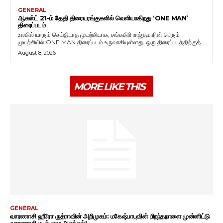
GENERAL
ஆகஸ்ட் 21-ம் தேதி திரையரங்குகளில் வெளியாகிறது ‘ONE MAN’
திரைப்படம்
உலகில் யாரும் செய்திடாத முயற்சியாக, சங்ககிரி ராஜ்குமாரின் பெரும்
முயற்சியில் ONE MAN திரைப்படம் உருவாகியுள்ளது. ஒரு திரைப்படத்திற்குத்...
August 8, 2026
MORE LIKE THIS
GENERAL
வாரணாசி ஹீரோ ருத்ராவின் அறிமுகம்: மகேஷ்பாபுவின் பிறந்தநாளை முன்னிட்டு