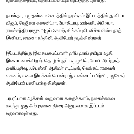
உற்சாகத்தையும், எதிர்பார்ப்பையும் ஏற்படுத்தியுள்ளது.
நயன்தாரா முதன்மை வேடத்தில் நடிக்கும் இப்படத்தில் துனியா
விஜய், ரெஜினா கஸண்ட்ரா, யோகிபாபு, ஊர்வசி, அபிநயா,
ராமச்சந்திர ராஜு, அஜய் கோஷ், சிங்கம்புலி, விச்சு விஸ்வநாத்,
இனியா, மைனா நந்தினி ஆகியோர் நடிக்கின்றனர்.
இப்படத்திற்கு இசையமைப்பாளர் ஹிப் ஹாப் தமிழா ஆதி
இசையமைக்கிறார். தொழில் நுட்ப குழுவில், கோபி அமர்நாத்
ஒளிப்பதிவு, ஃபென்னி ஆலிவர் எடிட்டிங், வெங்கட் ராகவன்
வசனம், கலை இயக்கம் பொன்ராஜ், சண்டைப்பயிற்சி ராஜசேகர்
ஆகியோர் பணியாற்றுகின்றனர்.
பரபரப்பான ஆக்சன், வலுவான கதைக்களம், நகைச்சுவை
கலந்து ஒரு அற்புதமான திரை அனுபவமாக இப்படம்
உருவாகவுள்ளது.