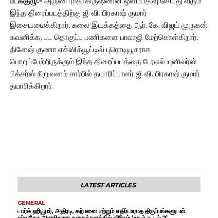
படக்குழு:-
அருண் ராதாகிருஷ்ணன் ஒளிப்பதிவு செய்து வரும்
இந்த திரைப்படத்திற்கு ஜீ. வி. பிரகாஷ் குமார்
இசையமைக்கிறார். கலை இயக்கத்தை ஆர். கே. விஜய் முருகன்
கவனிக்க, பட தொகுப்பு பணிகளை பாலாஜி மேற்கொள்கிறார்.
தினேஷ் குணா எக்ஸிக்யூட்டிவ் புரொடியூசராக
பொறுப்பேற்றிருக்கும் இந்த திரைப்படத்தை பேரலல் யுனிவர்ஸ்
பிக்சர்ஸ் நிறுவனம் சார்பில் தயாரிப்பாளர் ஜீ. வி. பிரகாஷ் குமார்
தயாரிக்கிறார்.
LATEST ARTICLES
GENERAL
டார்க் ஹியூமர், அதிரடி, கற்பனை மற்றும் எதிர்பாராத திருப்பங்களுடன்
சர்வதேச அளவிலான கதைக்களத்தில் விரியும் ‘மூடர் கூடம் 2’