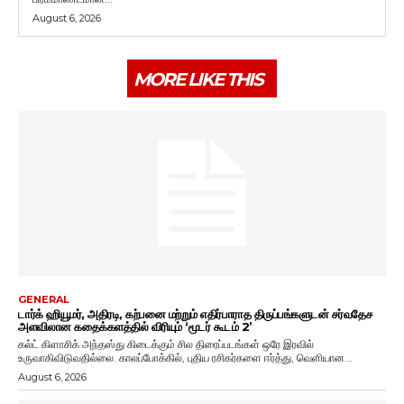
August 6, 2026
MORE LIKE THIS
GENERAL
டார்க் ஹியூமர், அதிரடி, கற்பனை மற்றும் எதிர்பாராத திருப்பங்களுடன் சர்வதேச
அளவிலான கதைக்களத்தில் விரியும் ‘மூடர் கூடம் 2’
கல்ட் கிளாசிக் அந்தஸ்து கிடைக்கும் சில திரைப்படங்கள் ஒரே இரவில்
உருவாகிவிடுவதில்லை. காலப்போக்கில், புதிய ரசிகர்களை ஈர்த்து, வெளியான...
August 6, 2026