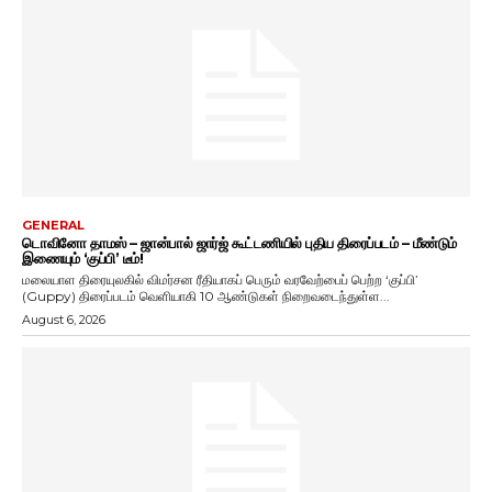
GENERAL
டொவினோ தாமஸ் – ஜான்பால் ஜார்ஜ் கூட்டணியில் புதிய திரைப்படம் – மீண்டும்
இணையும் ‘குப்பி’ டீம்!
மலையாள திரையுலகில் விமர்சன ரீதியாகப் பெரும் வரவேற்பைப் பெற்ற ‘குப்பி’
(Guppy) திரைப்படம் வெளியாகி 10 ஆண்டுகள் நிறைவடைந்துள்ள...
August 6, 2026