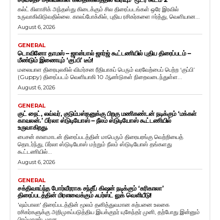
கல்ட் கிளாசிக் அந்தஸ்து கிடைக்கும் சில திரைப்படங்கள் ஒரே இரவில்
உருவாகிவிடுவதில்லை. காலப்போக்கில், புதிய ரசிகர்களை ஈர்த்து, வெளியான...
August 6, 2026
GENERAL
டொவினோ தாமஸ் – ஜான்பால் ஜார்ஜ் கூட்டணியில் புதிய திரைப்படம் –
மீண்டும் இணையும் ‘குப்பி’ டீம்!
மலையாள திரையுலகில் விமர்சன ரீதியாகப் பெரும் வரவேற்பைப் பெற்ற ‘குப்பி’
(Guppy) திரைப்படம் வெளியாகி 10 ஆண்டுகள் நிறைவடைந்துள்ள...
August 6, 2026
GENERAL
குட் நைட், லவ்வர், குடும்பஸ்தனுக்கு பிறகு மணிகண்டன் நடிக்கும் ‘மக்கள்
காவலன்.’ பிர்லா ஸ்டுடியோஸ் – நீலம் ஸ்டுடியோஸ் கூட்டணியில்
உருவாகிறது.
பைசன் காளமாடன் திரைப்படத்தின் மாபெரும் திரையரங்கு வெற்றியைத்
தொடர்ந்து, பிர்லா ஸ்டுடியோஸ் மற்றும் நீலம் ஸ்டுடியோஸ் தங்களது
கூட்டணியில்...
August 6, 2026
GENERAL
சக்திவாய்ந்த போர்வீரராக சந்தீப் கிஷன் நடிக்கும் ‘கரிகாலா’
திரைப்படத்தின் மிரளவைக்கும் ஃபர்ஸ்ட் லுக் வெளியீடு!
'ஷம்பாலா' திரைப்படத்தின் மூலம் தனித்துவமான கற்பனை உலகை
ரசிகர்களுக்கு அறிமுகப்படுத்திய இயக்குநர் யுகேந்தர் முனி, தற்போது இன்னும்
பிரம்மாண்டமான...