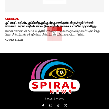
GENERAL
குட் நைட், லவ்வர், குடும்பஸ்தனுக்கு பிறகு மணிகண்டன் நடிக்கும் ‘மக்கள்
காவலன்.’ பிர்லா ஸ்டுடியோஸ் – நீலம் ஸ்டுடியோஸ் கூட்டணியில் உருவாகிறது.
பைசன் காளமாடன் திரைப்படத்தின் மாபெரும் திரையரங்கு வெற்றியைத் தொடர்ந்து,
பிர்லா ஸ்டுடியோஸ் மற்றும் நீலம் ஸ்டுடியோஸ் தங்களது கூட்டணியில்...
August 6, 2026
News & Views