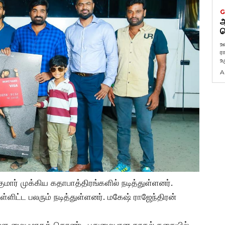
G
ஆ
வ
உ
ர
உ
A
மார் முக்கிய கதாபாத்திரங்களில் நடித்துள்ளனர்.
ள்ளிட்ட பலரும் நடித்துள்ளனர். மகேஷ் ராஜேந்திரன்