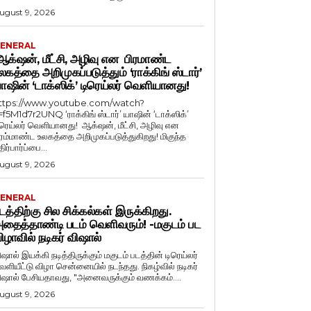
ugust 9, 2026
ENERAL
க்‌ஷன், மீட்சி, அழிவு என பிரமாண்ட
லகத்தை அறிமுகப்படுத்தும் ‘ராக்கிங் ஸ்டார்’
ாஷின் ‘டாக்ஸிக்’ டிரெய்லர் வெளியானது!
ttps://www.youtube.com/watch?
=f5M1d7r2UNQ ‘ராக்கிங் ஸ்டார்’ யாஷின் ‘டாக்ஸிக்’
ிரெய்லர் வெளியானது! ஆக்‌ஷன், மீட்சி, அழிவு என
ிரம்மாண்ட உலகத்தை அறிமுகப்படுத்துகிறது! மிகுந்த
ிர்பார்ப்பை...
ugust 9, 2026
ENERAL
டத்திற்கு சில சிக்கல்கள் இருக்கிறது.
தைத்தாண்டி படம் வெளிவரும்! -மகுடம் பட
ிழாவில் நடிகர் விஷால்
ிஷால் இயக்கி நடித்திருக்கும் மகுடம் படத்தின் டிரெய்லர்
ளியீட்டு விழா சென்னையில் நடந்தது. நிகழ்வில் நடிகர்
விஷால் பேசியதாவது, "அனைவருக்கும் வணக்கம்....
ugust 9, 2026