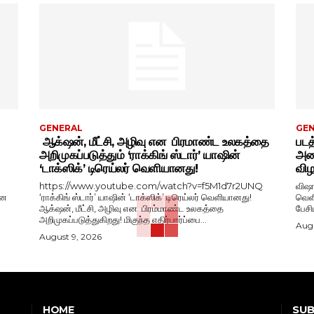
GENERAL
GE
ஆக்‌ஷன், மீட்சி, அழிவு என பிரமாண்ட உலகத்தை
படத
அறிமுகப்படுத்தும் ‘ராக்கிங் ஸ்டார்’ யாஷின்
அதை
‘டாக்ஸிக்’ டிரெய்லர் வெளியானது!
விழ
https://www.youtube.com/watch?v=f5M1d7r2UNQ
விஷா
ான
‘ராக்கிங் ஸ்டார்’ யாஷின் ‘டாக்ஸிக்’ டிரெய்லர் வெளியானது!
வெளியீட
ஆக்‌ஷன், மீட்சி, அழிவு என பிரம்மாண்ட உலகத்தை
அறிமுகப்படுத்துகிறது! மிகுந்த எதிர்பார்ப்பை...
Augu
August 9, 2026
SUB
HOME