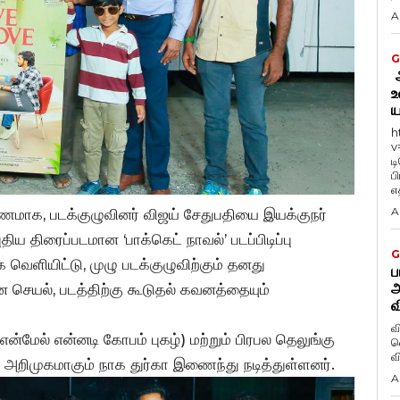
A
G
ஆ
உ
ய
h
v
ட
ப
எத
A
ருணமாக, படக்குழுவினர் விஜய் சேதுபதியை இயக்குநர்
ய திரைப்படமான ‘பாக்கெட் நாவல்’ படப்பிடிப்பு
G
கை வெளியிட்டு, முழு படக்குழுவிற்கும் தனது
ப
அ
 செயல், படத்திற்கு கூடுதல் கவனத்தையும்
வ
வ
என்மேல் என்னடி கோபம் புகழ்) மற்றும் பிரபல தெலுங்கு
வெ
ில் அறிமுகமாகும் நாக துர்கா இணைந்து நடித்துள்ளனர்.
A