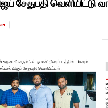
ஜய் சேதுபதி வெளியிட்டு வாழ
MIN
உருவாகி வரும் ‘லவ் ஓ லவ்’ திரைப்படத்தின் மிகவும்
செல்வன் விஜய் சேதுபதி வெளியிட்டார்.
G
வ
ம
வ
த
ம
த