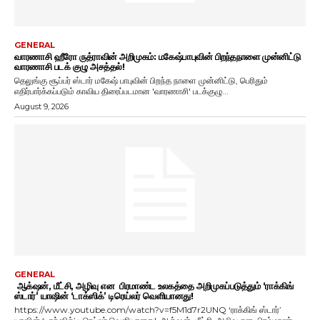
GENERAL
வாரணாசி ஹீரோ ருத்ராவின் அறிமுகம்: மகேஷ்பாபுவின் பிறந்தநாளை முன்னிட்டு
வாரணாசி படக் குழு அசத்தல்!
தெலுங்கு சூப்பர் ஸ்டார் மகேஷ் பாபுவின் பிறந்த நாளை முன்னிட்டு, பெரிதும்
எதிர்பார்க்கப்படும் காவிய திரைப்படமான 'வாரணாசி' படக்குழு...
August 9, 2026
GENERAL
ஆக்‌ஷன், மீட்சி, அழிவு என பிரமாண்ட உலகத்தை அறிமுகப்படுத்தும் ‘ராக்கிங்
ஸ்டார்’ யாஷின் ‘டாக்ஸிக்’ டிரெய்லர் வெளியானது!
https://www.youtube.com/watch?v=f5M1d7r2UNQ ‘ராக்கிங் ஸ்டார்’