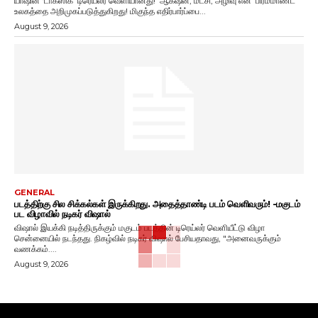
யாஷின் ‘டாக்ஸிக்’ டிரெய்லர் வெளியானது! ஆக்‌ஷன், மீட்சி, அழிவு என பிரம்மாண்ட
உலகத்தை அறிமுகப்படுத்துகிறது! மிகுந்த எதிர்பார்ப்பை...
August 9, 2026
GENERAL
படத்திற்கு சில சிக்கல்கள் இருக்கிறது. அதைத்தாண்டி படம் வெளிவரும்! -மகுடம்
பட விழாவில் நடிகர் விஷால்
விஷால் இயக்கி நடித்திருக்கும் மகுடம் படத்தின் டிரெய்லர் வெளியீட்டு விழா
சென்னையில் நடந்தது. நிகழ்வில் நடிகர் விஷால் பேசியதாவது, "அனைவருக்கும்
வணக்கம்....
August 9, 2026