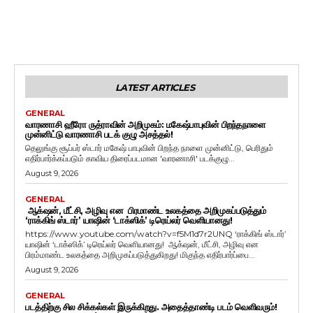
LATEST ARTICLES
GENERAL
வாரணாசி ஹீரோ ருத்ராவின் அறிமுகம்: மகேஷ்பாபுவின் பிறந்தநாளை
முன்னிட்டு வாரணாசி படக் குழு அசத்தல்!
தெலுங்கு சூப்பர் ஸ்டார் மகேஷ் பாபுவின் பிறந்த நாளை முன்னிட்டு, பெரிதும்
எதிர்பார்க்கப்படும் காவிய திரைப்படமான 'வாரணாசி' படக்குழு...
August 9, 2026
GENERAL
ஆக்‌ஷன், மீட்சி, அழிவு என பிரமாண்ட உலகத்தை அறிமுகப்படுத்தும்
‘ராக்கிங் ஸ்டார்’ யாஷின் ‘டாக்ஸிக்’ டிரெய்லர் வெளியானது!
https://www.youtube.com/watch?v=f5M1d7r2UNQ ‘ராக்கிங் ஸ்டார்’
யாஷின் ‘டாக்ஸிக்’ டிரெய்லர் வெளியானது! ஆக்‌ஷன், மீட்சி, அழிவு என
பிரம்மாண்ட உலகத்தை அறிமுகப்படுத்துகிறது! மிகுந்த எதிர்பார்ப்பை...
August 9, 2026
GENERAL
படத்திற்கு சில சிக்கல்கள் இருக்கிறது. அதைத்தாண்டி படம் வெளிவரும்!