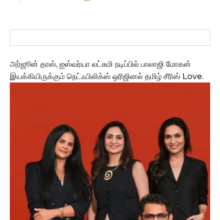
அர்ஜூன் தாஸ், ஐஸ்வர்யா லட்சுமி நடிப்பில் பாலாஜி மோகன்
இயக்கியிருக்கும் நெட்ஃபிலிக்ஸ் ஒரிஜினல் தமிழ் சீரிஸ் Love.