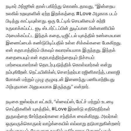
நடிகர் அர்ஜூன் தாஸ் பகிர்ந்து கொண்டதாவது, “இன்றைய
உலகில் உறவுகளின் ஏற்ற இறக்கத்தை #Love அழகாக படம்
பிடித்து காட்டியுள்ளது. ஒரு டேட்டிங் செயலியைச் சுற்றி
உருவாக்கப்பட்ட ஐடி ஸ்டார்ட்டப்பின் துடிப்பான பின்னணியில்
அமைக்கப்பட்ட இந்தக் கதை, டிஜிட்டல் யுகத்தில் உண்மையான
இணைப்பைக் கண்டுபிடிப்பதில் உள்ள சிக்கல்களை பேசுகிறது.
என் கதாபாத்திரம் மிகவும் சுவாரஸ்யமாக இருந்தது. இந்தக்
கதையையும் என் கதாபாத்திரத்தையும் நிச்சயம்
பார்வையாளர்கள் தொடர்புபடுத்திக் கொள்வார்கள் என்று
நம்புகிறேன். நெட்ஃபிலிக்ஸ், சௌந்தர்யா ரஜினிகாந்த், பாலாஜி
மோகன் மற்றும் முழு குழுவுடன் இணைந்து பணியாற்றியது
அற்புதமான அனுபவமாக இருந்தது” என்றார்.
நடிகை ஐஸ்வர்யா லட்சுமி, “ஸ்வைப்ஸ், மேட்ச் மற்றும் உடனடி
செய்திகளின் யுகத்தில், #Love இரண்டு எதிரெதிர்கள்
துருவத்தை சேர்ந்தவர்களை சந்திக்க வைக்கிறது. அவர்கள்
ஒருவருக்கொருவர் வாழ்க்கையில் எவ்வாறு தடுமாறுகின்றனர்
என்பதையும், வேகமான உலகில் எதிர்பாராத பிணைப்புகள்