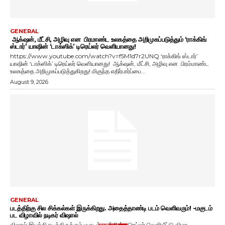
GENERAL
ஆக்‌ஷன், மீட்சி, அழிவு என பிரமாண்ட உலகத்தை அறிமுகப்படுத்தும் ‘ராக்கிங்
ஸ்டார்’ யாஷின் ‘டாக்ஸிக்’ டிரெய்லர் வெளியானது!
https://www.youtube.com/watch?v=f5M1d7r2UNQ ‘ராக்கிங் ஸ்டார்’
யாஷின் ‘டாக்ஸிக்’ டிரெய்லர் வெளியானது! ஆக்‌ஷன், மீட்சி, அழிவு என பிரம்மாண்ட
உலகத்தை அறிமுகப்படுத்துகிறது! மிகுந்த எதிர்பார்ப்பை...
August 9, 2026
GENERAL
படத்திற்கு சில சிக்கல்கள் இருக்கிறது. அதைத்தாண்டி படம் வெளிவரும்! -மகுடம்
பட விழாவில் நடிகர் விஷால்
விஷால் இயக்கி நடித்திருக்கும் மகுடம் படத்தின் டிரெய்லர் வெளியீட்டு விழா