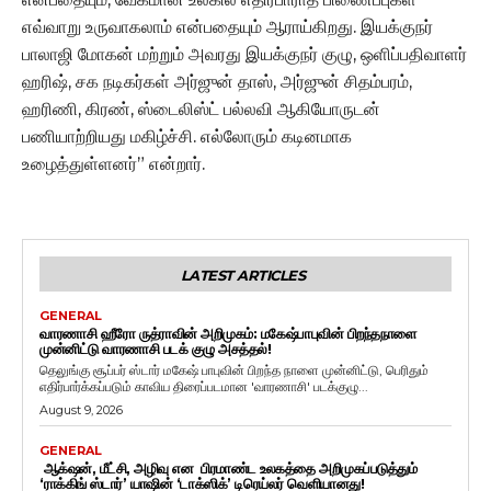
எவ்வாறு உருவாகலாம் என்பதையும் ஆராய்கிறது. இயக்குநர்
பாலாஜி மோகன் மற்றும் அவரது இயக்குநர் குழு, ஒளிப்பதிவாளர்
ஹரிஷ், சக நடிகர்கள் அர்ஜுன் தாஸ், அர்ஜுன் சிதம்பரம்,
ஹரிணி, கிரண், ஸ்டைலிஸ்ட் பல்லவி ஆகியோருடன்
பணியாற்றியது மகிழ்ச்சி. எல்லோரும் கடினமாக
உழைத்துள்ளனர்” என்றார்.
LATEST ARTICLES
GENERAL
வாரணாசி ஹீரோ ருத்ராவின் அறிமுகம்: மகேஷ்பாபுவின் பிறந்தநாளை
முன்னிட்டு வாரணாசி படக் குழு அசத்தல்!
தெலுங்கு சூப்பர் ஸ்டார் மகேஷ் பாபுவின் பிறந்த நாளை முன்னிட்டு, பெரிதும்
எதிர்பார்க்கப்படும் காவிய திரைப்படமான 'வாரணாசி' படக்குழு...
August 9, 2026
GENERAL
ஆக்‌ஷன், மீட்சி, அழிவு என பிரமாண்ட உலகத்தை அறிமுகப்படுத்தும்
‘ராக்கிங் ஸ்டார்’ யாஷின் ‘டாக்ஸிக்’ டிரெய்லர் வெளியானது!