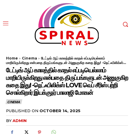
Home
Cinema
டேட்டிங் ஆப் காலத்தில் காதல் எப்படியெல்லாம்
மாறியிருக்கிறது என்பதை திருப்பங்களுடன் அணுகுகிற கதை இது! -நெட்ஃபிலிக்ஸ்...
டேட்டிங் ஆப் காலத்தில் காதல் எப்படியெல்லாம்
மாறியிருக்கிறது என்பதை திருப்பங்களுடன் அணுகுகிற
கதை இது! -நெட்ஃபிலிக்ஸ் LOVE வெப் சீரிஸ் பற்றி
சொல்கிறார் இயக்குநர் பாலாஜி மோகன்
CINEMA
PUBLISHED ON
OCTOBER 14, 2025
BY
ADMIN