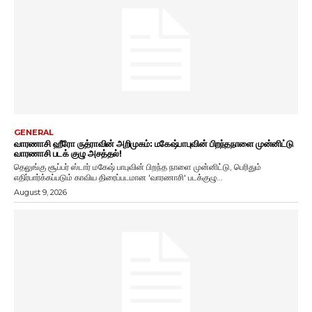
GENERAL
வாரணாசி ஹீரோ ருத்ராவின் அறிமுகம்: மகேஷ்பாபுவின் பிறந்தநாளை முன்னிட்டு
வாரணாசி படக் குழு அசத்தல்!
தெலுங்கு சூப்பர் ஸ்டார் மகேஷ் பாபுவின் பிறந்த நாளை முன்னிட்டு, பெரிதும்
எதிர்பார்க்கப்படும் காவிய திரைப்படமான 'வாரணாசி' படக்குழு...
August 9, 2026