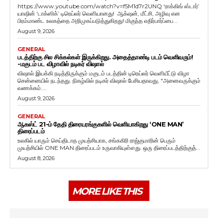
https://www.youtube.com/watch?v=f5M1d7r2UNQ ‘ராக்கிங் ஸ்டார்’
யாஷின் ‘டாக்ஸிக்’ டிரெய்லர் வெளியானது! ஆக்‌ஷன், மீட்சி, அழிவு என
பிரம்மாண்ட உலகத்தை அறிமுகப்படுத்துகிறது! மிகுந்த எதிர்பார்ப்பை...
August 9, 2026
GENERAL
படத்திற்கு சில சிக்கல்கள் இருக்கிறது. அதைத்தாண்டி படம் வெளிவரும்!
-மகுடம் பட விழாவில் நடிகர் விஷால்
விஷால் இயக்கி நடித்திருக்கும் மகுடம் படத்தின் டிரெய்லர் வெளியீட்டு விழா
சென்னையில் நடந்தது. நிகழ்வில் நடிகர் விஷால் பேசியதாவது, "அனைவருக்கும்
வணக்கம்....
August 9, 2026
GENERAL
ஆகஸ்ட் 21-ம் தேதி திரையரங்குகளில் வெளியாகிறது ‘ONE MAN’
திரைப்படம்
உலகில் யாரும் செய்திடாத முயற்சியாக, சங்ககிரி ராஜ்குமாரின் பெரும்
முயற்சியில் ONE MAN திரைப்படம் உருவாகியுள்ளது. ஒரு திரைப்படத்திற்குத்...
August 8, 2026
MORE LIKE THIS