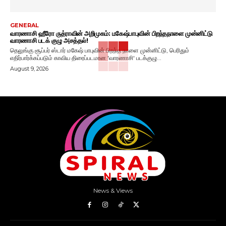
GENERAL
வாரணாசி ஹீரோ ருத்ராவின் அறிமுகம்: மகேஷ்பாபுவின் பிறந்தநாளை முன்னிட்டு
வாரணாசி படக் குழு அசத்தல்!
தெலுங்கு சூப்பர் ஸ்டார் மகேஷ் பாபுவின் பிறந்த நாளை முன்னிட்டு, பெரிதும்
எதிர்பார்க்கப்படும் காவிய திரைப்படமான 'வாரணாசி' படக்குழு...
August 9, 2026
News & Views