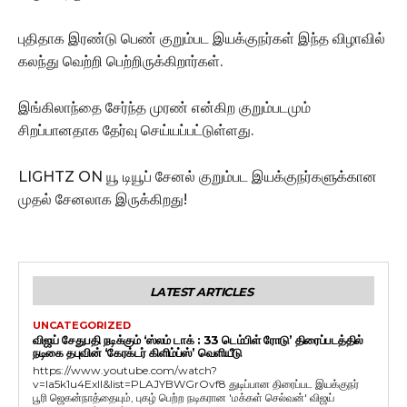
புதிதாக இரண்டு பெண் குறும்பட இயக்குநர்கள் இந்த விழாவில்
கலந்து வெற்றி பெற்றிருக்கிறார்கள்.
இங்கிலாந்தை சேர்ந்த முரண் என்கிற குறும்படமும்
சிறப்பானதாக தேர்வு செய்யப்பட்டுள்ளது.
LIGHTZ ON யூ டியூப் சேனல் குறும்பட இயக்குநர்களுக்கான
முதல் சேனலாக இருக்கிறது!
LATEST ARTICLES
UNCATEGORIZED
விஜய் சேதுபதி நடிக்கும் ‘ஸ்லம் டாக் : 33 டெம்பிள் ரோடு’ திரைப்படத்தில்
நடிகை தபுவின் ‘கேரக்டர் கிளிம்ப்ஸ்’ வெளியீடு
https://www.youtube.com/watch?
v=Ia5k1u4ExlI&list=PLAJYBWGrOvf8 துடிப்பான திரைப்பட இயக்குநர்
பூரி ஜெகன்நாத்தையும், புகழ் பெற்ற நடிகரான 'மக்கள் செல்வன்' விஜய்