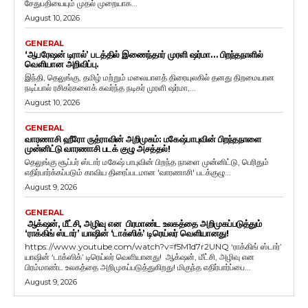
சேதுபதியையும் முதல் முறையாக...
August 10, 2026
GENERAL
‘ஆபரேஷன் டிரால்’ படத்தில் இணைந்தார் முரளி ஷர்மா… பிறந்தநாளில்
வெளியான அறிவிப்பு.
இந்தி, தெலுங்கு, தமிழ் மற்றும் மலையாளத் திரையுலகில் தனது திறமையான
நடிப்பால் ரசிகர்களைக் கவர்ந்த நடிகர் முரளி ஷர்மா,...
August 10, 2026
GENERAL
வாரணாசி ஹீரோ ருத்ராவின் அறிமுகம்: மகேஷ்பாபுவின் பிறந்தநாளை
முன்னிட்டு வாரணாசி படக் குழு அசத்தல்!
தெலுங்கு சூப்பர் ஸ்டார் மகேஷ் பாபுவின் பிறந்த நாளை முன்னிட்டு, பெரிதும்
எதிர்பார்க்கப்படும் காவிய திரைப்படமான 'வாரணாசி' படக்குழு...
August 9, 2026
GENERAL
ஆக்‌ஷன், மீட்சி, அழிவு என பிரமாண்ட உலகத்தை அறிமுகப்படுத்தும்
‘ராக்கிங் ஸ்டார்’ யாஷின் ‘டாக்ஸிக்’ டிரெய்லர் வெளியானது!
https://www.youtube.com/watch?v=f5M1d7r2UNQ ‘ராக்கிங் ஸ்டார்’
யாஷின் ‘டாக்ஸிக்’ டிரெய்லர் வெளியானது! ஆக்‌ஷன், மீட்சி, அழிவு என
பிரம்மாண்ட உலகத்தை அறிமுகப்படுத்துகிறது! மிகுந்த எதிர்பார்ப்பை...
August 9, 2026