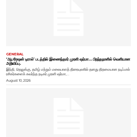
GENERAL
‘ஆபரேஷன் டிரால்’ படத்தில் இணைந்தார் முரளி ஷர்மா… பிறந்தநாளில் வெளியான
அறிவிப்பு.
இந்தி, தெலுங்கு, தமிழ் மற்றும் மலையாளத் திரையுலகில் தனது திறமையான நடிப்பால்
ரசிகர்களைக் கவர்ந்த நடிகர் முரளி ஷர்மா,...
August 10, 2026