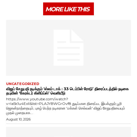
MORE LIKE THIS
UNCATEGORIZED
விஜய் சேதுபதி நடிக்கும் ‘ஸ்லம் டாக் : 33 டெம்பிள் ரோடு’ திரைப்படத்தில் நடிகை
தபுவின் ‘கேரக்டர் கிளிம்ப்ஸ்’ வெளியீடு
https://www.youtube.com/watch?
v=Ia5k1u4ExlI&list=PLAJYBWGrOvf8 துடிப்பான திரைப்பட இயக்குநர் பூரி
ஜெகன்நாத்தையும், புகழ் பெற்ற நடிகரான 'மக்கள் செல்வன்' விஜய் சேதுபதியையும்
முதல் முறையாக...
August 10, 2026