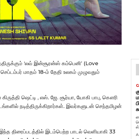
திருக்கும் ‘லவ் இன்சூரன்ஸ் கம்பெனி’ (Love
ப்டம்பர் மாதம் 18-ம் தேதி உலகம் முழுவதும்
G
க
 கிருத்தி ஷெட்டி , எஸ். ஜே. சூர்யா, யோகி பாபு, கௌரி
ம
ப
களில் நடித்திருக்கிறார்கள். இவர்களுடன் செந்தமிழன்
க
ப
வ
ஸ
ும் இந்த திரைப்படத்தில் இடம்பெற்ற பாடல் வெளியாகி 33
A