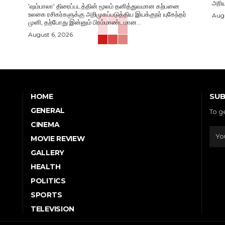
அரிய
'ஷம்பாலா' திரைப்படத்தின் மூலம் தனித்துவமான கற்பனை
உலகை ரசிகர்களுக்கு அறிமுகப்படுத்திய இயக்குநர் யுகேந்தர்
Augu
முனி, தற்போது இன்னும் பிரம்மாண்டமான...
August 6, 2026
SUB
HOME
GENERAL
To g
CINEMA
MOVIE REVIEW
GALLERY
HEALTH
POLITICS
SPORTS
TELEVISION