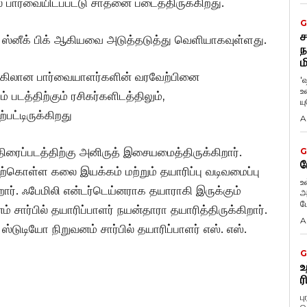
ல் பார்வையிடப்பட்டு சாதனை படைத்திருக்கிறது.
G
ச
லர், ஸ்னீக் பிக் ஆகியவை அடுத்தடுத்து வெளியாகவுள்ளது.
ந
ம
ணக்கிலான பார்வையாளர்களின் வரவேற்பினை
'
உ
் படத்திற்கும் ரசிகர்களிடத்திலும்,
ய
ற்பட்டிருக்கிறது
A
 திரைப்படத்திற்கு அனிருத் இசையமைத்திருக்கிறார்.
G
ப
ற்கொள்ள கலை இயக்கம் மற்றும் தயாரிப்பு வடிவமைப்பு
உ
ார். ஃபேமிலி என்டர்டெய்னராக தயாராகி இருக்கும்
அ
ப
 சார்பில் தயாரிப்பாளர் நயன்தாரா தயாரித்திருக்கிறார்.
A
்டுடியோ நிறுவனம் சார்பில் தயாரிப்பாளர் எஸ். எஸ்.
G
உ
ர
ப