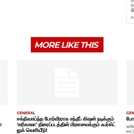
க
க
இ
A
MORE LIKE THIS
GENERAL
GE
சக்திவாய்ந்த போர்வீரராக சந்தீப் கிஷன் நடிக்கும்
போட
ா
‘கரிகாலா’ திரைப்படத்தின் மிரளவைக்கும் ஃபர்ஸ்ட்
உள்ள
லுக் வெளியீடு!
காட்