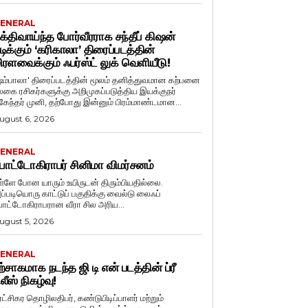
ENERAL
க்திவாய்ந்த போர்வீரராக சந்தீப் கிஷன்
டிக்கும் ‘கரிகாலா’ திரைப்படத்தின்
ிரளவைக்கும் ஃபர்ஸ்ட் லுக் வெளியீடு!
ஷம்பாலா' திரைப்படத்தின் மூலம் தனித்துவமான கற்பனை
லகை ரசிகர்களுக்கு அறிமுகப்படுத்திய இயக்குநர்
ுகேந்தர் முனி, தற்போது இன்னும் பிரம்மாண்டமான...
ugust 6, 2026
ENERAL
ோட்டோகிராபர் சினிமா விமர்சனம்
ள்ளே போன யாரும் உயிருடன் திரும்பியதில்லை.
ப்படியொரு காட்டுப் பகுதிக்கு வைல்டு லைஃப்
ோட்டோகிராபரான வீரா சில அரிய...
ugust 5, 2026
ENERAL
ற்சாகமாக நடந்த ஜி டி என் படத்தின் ப்ரீ
ிலீஸ் நிகழ்வு!
ுரட்சிகர தொழிலதிபர், கண்டுபிடிப்பாளர் மற்றும்