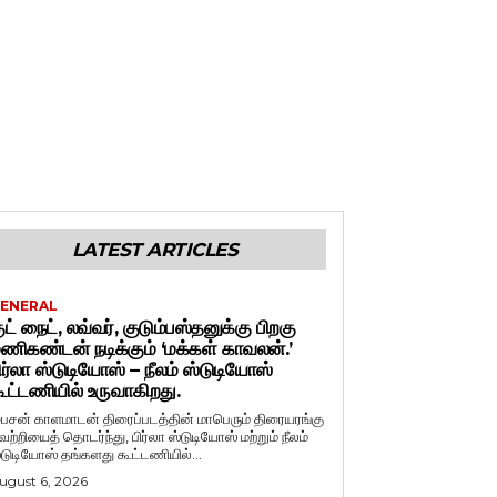
LATEST ARTICLES
ENERAL
ுட் நைட், லவ்வர், குடும்பஸ்தனுக்கு பிறகு
ணிகண்டன் நடிக்கும் ‘மக்கள் காவலன்.’
ிர்லா ஸ்டுடியோஸ் – நீலம் ஸ்டுடியோஸ்
ூட்டணியில் உருவாகிறது.
ைசன் காளமாடன் திரைப்படத்தின் மாபெரும் திரையரங்கு
ெற்றியைத் தொடர்ந்து, பிர்லா ஸ்டுடியோஸ் மற்றும் நீலம்
்டுடியோஸ் தங்களது கூட்டணியில்...
ugust 6, 2026