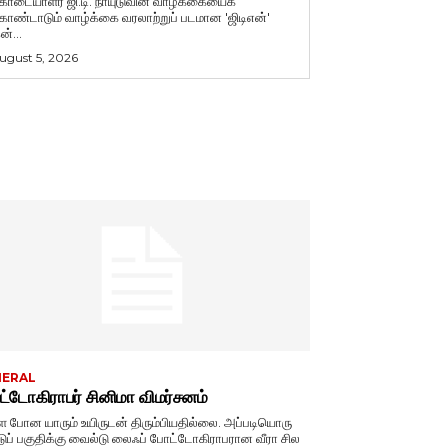
ொடையாளர் ஜி.டி. நாயுடுவின் வாழ்க்கையைக்
ொண்டாடும் வாழ்க்கை வரலாற்றுப் படமான 'ஜிடிஎன்'
ன்...
ugust 5, 2026
NERAL
்டோகிராபர் சினிமா விமர்சனம்
ே போன யாரும் உயிருடன் திரும்பியதில்லை. அப்படியொரு
டுப் பகுதிக்கு வைல்டு லைஃப் போட்டோகிராபரான வீரா சில