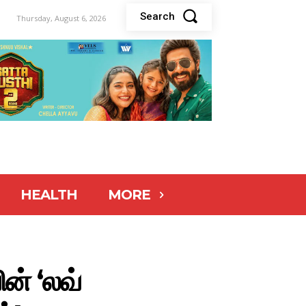
Search
Thursday, August 6, 2026
HEALTH
MORE
ன் ‘லவ்