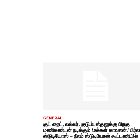
GENERAL
குட் நைட், லவ்வர், குடும்பஸ்தனுக்கு பிறகு
மணிகண்டன் நடிக்கும் ‘மக்கள் காவலன்.’ பிர்ல
ஸ்டுடியோஸ் – நீலம் ஸ்டுடியோஸ் கூட்டணியில்