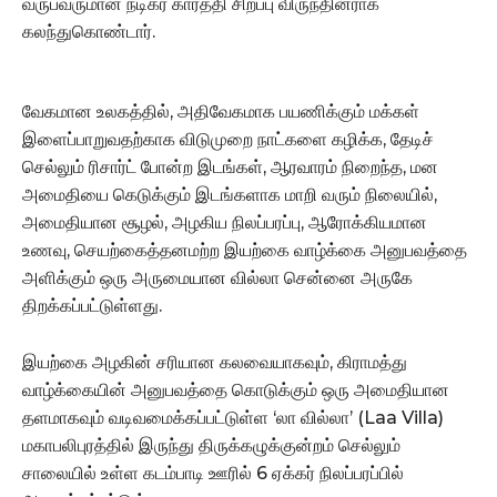
வருபவருமான நடிகர் கார்த்தி சிறப்பு விருந்தினராக
கலந்துகொண்டார்.
வேகமான உலகத்தில், அதிவேகமாக பயணிக்கும் மக்கள்
இளைப்பாறுவதற்காக விடுமுறை நாட்களை கழிக்க, தேடிச்
செல்லும் ரிசார்ட் போன்ற இடங்கள், ஆரவாரம் நிறைந்த, மன
அமைதியை கெடுக்கும் இடங்களாக மாறி வரும் நிலையில்,
அமைதியான சூழல், அழகிய நிலப்பரப்பு, ஆரோக்கியமான
உணவு, செயற்கைத்தனமற்ற இயற்கை வாழ்க்கை அனுபவத்தை
அளிக்கும் ஒரு அருமையான வில்லா சென்னை அருகே
திறக்கப்பட்டுள்ளது.
இயற்கை அழகின் சரியான கலவையாகவும், கிராமத்து
வாழ்க்கையின் அனுபவத்தை கொடுக்கும் ஒரு அமைதியான
தளமாகவும் வடிவமைக்கப்பட்டுள்ள ‘லா வில்லா’ (Laa Villa)
மகாபலிபுரத்தில் இருந்து திருக்கழுக்குன்றம் செல்லும்
சாலையில் உள்ள கடம்பாடி ஊரில் 6 ஏக்கர் நிலப்பரப்பில்