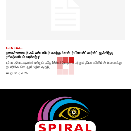
GENERAL
நகைச்சுவையும் ஃபேண்டஸியும் கலந்த ‘மாஸ்டர் பிளான்’ ஃபர்ஸ்ட் லுக்கிற்கு
ரசிகர்களிடம் வரவேற்பு!
உத்ரா புரொடக்ஷன்ஸ் மற்றும் டிஜே இன்டர்நேஷனல் மற்றும் தியா ஃபிலிம்ஸ் இணைந்து
தயாரிக்க, செ. ஹரி உத்ரா எழுதி,...
August 7, 2026