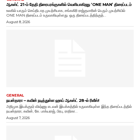
ஆகஸ்ட் 21-ம் தேதி திரையரங்குகளில் வெளியாகிறது ‘ONE MAN’ திரைப்படம்
உலகில் யாரும் செய்திடாத முயற்சியாக, சங்ககிரி ராஜ்குமாரின் பெரும் முயற்சியில்
ONE MAN திரைப்படம் உருவாகியுள்ளது. ஒரு திரைப்படத்திற்குத்...
August 8, 2026
GENERAL
நயன்தாரா – கவின் நடித்துள்ள ஹாய் ஆகஸ்ட் 28-ல் ரிலீஸ்!
அறிமுக இயக்குநர் விஷ்ணு எடவன் இயக்கத்தில் உருவாகியுள்ள இந்த திரைப்படத்தில்
நயன்தாரா, கவின், கே. பாக்யராஜ், பிரபு, ராதிகா...
August 7, 2026