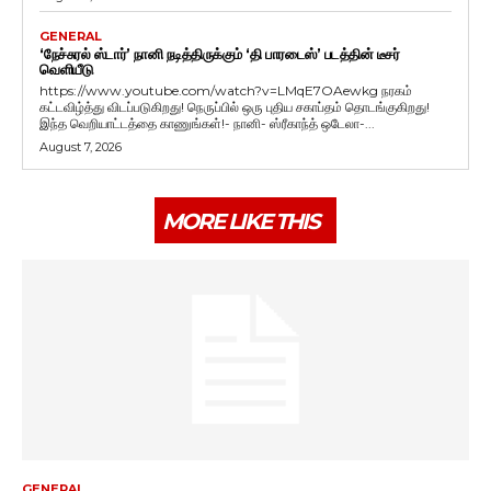
GENERAL
‘நேச்சுரல் ஸ்டார்’ நானி நடித்திருக்கும் ‘தி பாரடைஸ்’ படத்தின் டீசர்
வெளியீடு
https://www.youtube.com/watch?v=LMqE7OAewkg நரகம்
கட்டவிழ்த்து விடப்படுகிறது! நெருப்பில் ஒரு புதிய சகாப்தம் தொடங்குகிறது!
இந்த வெறியாட்டத்தை காணுங்கள்!- நானி- ஸ்ரீகாந்த் ஒடேலா-...
August 7, 2026
MORE LIKE THIS
GENERAL