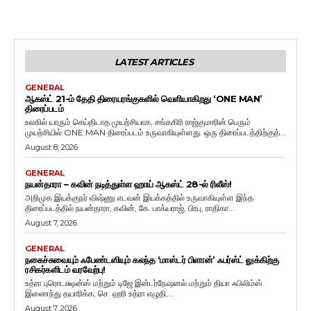
LATEST ARTICLES
GENERAL
ஆகஸ்ட் 21-ம் தேதி திரையரங்குகளில் வெளியாகிறது ‘ONE MAN’
திரைப்படம்
உலகில் யாரும் செய்திடாத முயற்சியாக, சங்ககிரி ராஜ்குமாரின் பெரும்
முயற்சியில் ONE MAN திரைப்படம் உருவாகியுள்ளது. ஒரு திரைப்படத்திற்குத்...
August 8, 2026
GENERAL
நயன்தாரா – கவின் நடித்துள்ள ஹாய் ஆகஸ்ட் 28-ல் ரிலீஸ்!
அறிமுக இயக்குநர் விஷ்ணு எடவன் இயக்கத்தில் உருவாகியுள்ள இந்த
திரைப்படத்தில் நயன்தாரா, கவின், கே. பாக்யராஜ், பிரபு, ராதிகா...
August 7, 2026
GENERAL
நகைச்சுவையும் ஃபேண்டஸியும் கலந்த ‘மாஸ்டர் பிளான்’ ஃபர்ஸ்ட் லுக்கிற்கு
ரசிகர்களிடம் வரவேற்பு!
உத்ரா புரொடக்ஷன்ஸ் மற்றும் டிஜே இன்டர்நேஷனல் மற்றும் தியா ஃபிலிம்ஸ்
இணைந்து தயாரிக்க, செ. ஹரி உத்ரா எழுதி,...
August 7, 2026