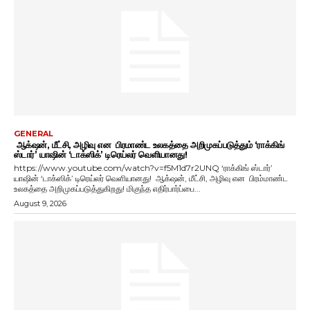
GENERAL
ஆக்‌ஷன், மீட்சி, அழிவு என பிரமாண்ட உலகத்தை அறிமுகப்படுத்தும் ‘ராக்கிங்
ஸ்டார்’ யாஷின் ‘டாக்ஸிக்’ டிரெய்லர் வெளியானது!
https://www.youtube.com/watch?v=f5M1d7r2UNQ ‘ராக்கிங் ஸ்டார்’
யாஷின் ‘டாக்ஸிக்’ டிரெய்லர் வெளியானது! ஆக்‌ஷன், மீட்சி, அழிவு என பிரம்மாண்ட
உலகத்தை அறிமுகப்படுத்துகிறது! மிகுந்த எதிர்பார்ப்பை...
August 9, 2026