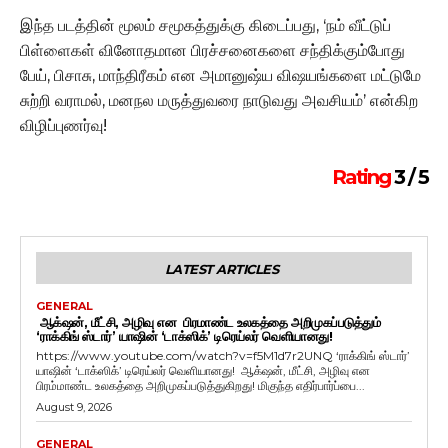
இந்த படத்தின் மூலம் சமூகத்துக்கு கிடைப்பது, ‘நம் வீட்டுப்
பிள்ளைகள் வினோதமான பிரச்சனைகளை சந்திக்கும்போது
பேய், பிசாசு, மாந்திரீகம் என அமானுஷ்ய விஷயங்களை மட்டுமே
சுற்றி வராமல், மனநல மருத்துவரை நாடுவது அவசியம்’ என்கிற
விழிப்புணர்வு!
Rating
3 / 5
LATEST ARTICLES
GENERAL
ஆக்‌ஷன், மீட்சி, அழிவு என பிரமாண்ட உலகத்தை அறிமுகப்படுத்தும்
‘ராக்கிங் ஸ்டார்’ யாஷின் ‘டாக்ஸிக்’ டிரெய்லர் வெளியானது!
https://www.youtube.com/watch?v=f5M1d7r2UNQ ‘ராக்கிங் ஸ்டார்’
யாஷின் ‘டாக்ஸிக்’ டிரெய்லர் வெளியானது! ஆக்‌ஷன், மீட்சி, அழிவு என
பிரம்மாண்ட உலகத்தை அறிமுகப்படுத்துகிறது! மிகுந்த எதிர்பார்ப்பை...
August 9, 2026
GENERAL