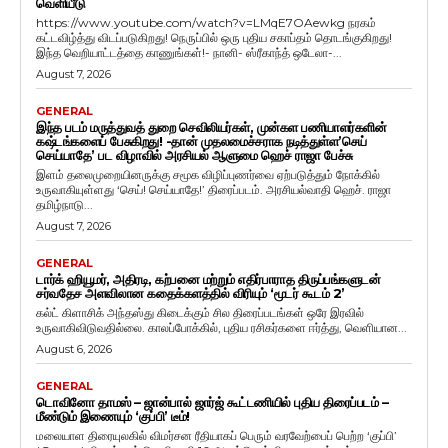
வெளியீடு
https://www.youtube.com/watch?v=LMqE7OAewkg நரகம்
கட்டவிழ்த்து விடப்படுகிறது! நெருப்பில் ஒரு புதிய சகாப்தம் தொடங்குகிறது!
இந்த வெறியாட்டத்தை காணுங்கள்!- நானி- ஸ்ரீகாந்த் ஒடேலா-...
August 7, 2026
GENERAL
இந்த படம் மருத்துவத் துறை செவிலியர்கள், முன்கள பணியாளர்களின்
கஷ்டங்களைப் பேசுகிறது! -தான் முதலமைச்சராக நடித்துள்ள’செய்
செய்யாதே’ பட விழாவில் அரசியல் ஆளுமை ஹெச் ராஜா பேச்சு
இளம் தலைமுறையினருக்கு சமூக விழிப்புணர்வை ஏற்படுத்தும் நோக்கில்
உருவாகியுள்ளது ‘செய்! செய்யாதே!’ திரைப்படம். அரசியல்வாதி ஹெச். ராஜா
தமிழ்நாடு...
August 7, 2026
GENERAL
டார்க் ஹியூமர், அதிரடி, கற்பனை மற்றும் எதிர்பாராத திருப்பங்களுடன்
சர்வதேச அளவிலான கதைக்களத்தில் விரியும் ‘மூடர் கூடம் 2’
கல்ட் கிளாசிக் அந்தஸ்து கிடைக்கும் சில திரைப்படங்கள் ஒரே இரவில்
உருவாகிவிடுவதில்லை. காலப்போக்கில், புதிய ரசிகர்களை ஈர்த்து, வெளியான...
August 6, 2026
GENERAL
டொவினோ தாமஸ் – ஜான்பால் ஜார்ஜ் கூட்டணியில் புதிய திரைப்படம் –
மீண்டும் இணையும் ‘குப்பி’ டீம்!
மலையாள திரையுலகில் விமர்சன ரீதியாகப் பெரும் வரவேற்பைப் பெற்ற ‘குப்பி’