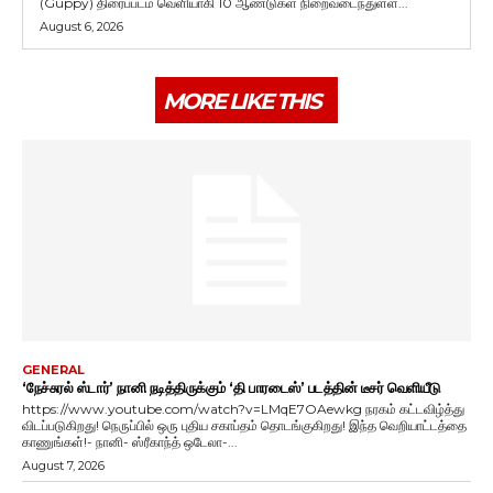
(Guppy) திரைப்படம் வெளியாகி 10 ஆண்டுகள் நிறைவடைந்துள்ள...
August 6, 2026
MORE LIKE THIS
GENERAL
‘நேச்சுரல் ஸ்டார்’ நானி நடித்திருக்கும் ‘தி பாரடைஸ்’ படத்தின் டீசர் வெளியீடு
https://www.youtube.com/watch?v=LMqE7OAewkg நரகம் கட்டவிழ்த்து
விடப்படுகிறது! நெருப்பில் ஒரு புதிய சகாப்தம் தொடங்குகிறது! இந்த வெறியாட்டத்தை
காணுங்கள்!- நானி- ஸ்ரீகாந்த் ஒடேலா-...
August 7, 2026