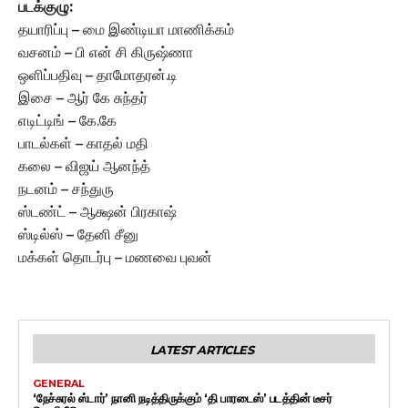
படக்குழு:
தயாரிப்பு – மை இண்டியா மாணிக்கம்
வசனம் – பி என் சி கிருஷ்ணா
ஒளிப்பதிவு – தாமோதரன்.டி
இசை – ஆர் கே சுந்தர்
எடிட்டிங் – கே.கே
பாடல்கள் – காதல் மதி
கலை – விஜய் ஆனந்த்
நடனம் – சந்துரு
ஸ்டண்ட் – ஆக்ஷன் பிரகாஷ்
ஸ்டில்ஸ் – தேனி சீனு
மக்கள் தொடர்பு – மணவை புவன்
LATEST ARTICLES
GENERAL
‘நேச்சுரல் ஸ்டார்’ நானி நடித்திருக்கும் ‘தி பாரடைஸ்’ படத்தின் டீசர்