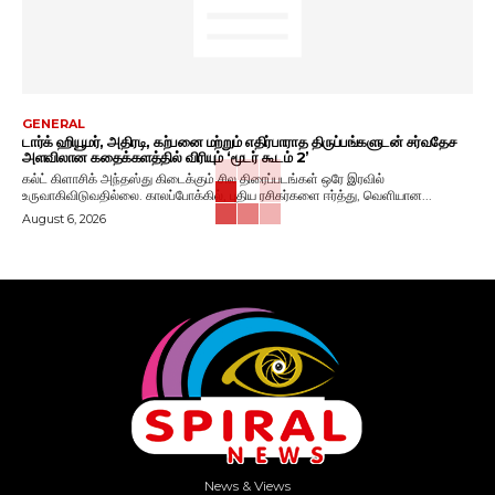
GENERAL
டார்க் ஹியூமர், அதிரடி, கற்பனை மற்றும் எதிர்பாராத திருப்பங்களுடன் சர்வதேச
அளவிலான கதைக்களத்தில் விரியும் ‘மூடர் கூடம் 2’
கல்ட் கிளாசிக் அந்தஸ்து கிடைக்கும் சில திரைப்படங்கள் ஒரே இரவில்
உருவாகிவிடுவதில்லை. காலப்போக்கில், புதிய ரசிகர்களை ஈர்த்து, வெளியான...
August 6, 2026
News & Views