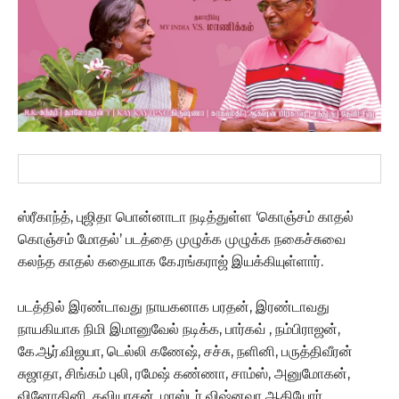
ஸ்ரீகாந்த், புஜிதா பொன்னாடா நடித்துள்ள ‘கொஞ்சம் காதல்
கொஞ்சம் மோதல்’ படத்தை முழுக்க முழுக்க நகைச்சுவை
கலந்த காதல் கதையாக கே.ரங்கராஜ் இயக்கியுள்ளார்.
படத்தில் இரண்டாவது நாயகனாக பரதன், இரண்டாவது
நாயகியாக நிமி இமானுவேல் நடிக்க, பார்கவ் , நம்பிராஜன்,
கே.ஆர்.விஜயா, டெல்லி கணேஷ், சச்சு, நளினி, பருத்திவீரன்
சுஜாதா, சிங்கம் புலி, ரமேஷ் கண்ணா, சாம்ஸ், அனுமோகன்,
வினோதினி, கவியரசன், மாஸ்டர் விஷ்னவா ஆகியோர்