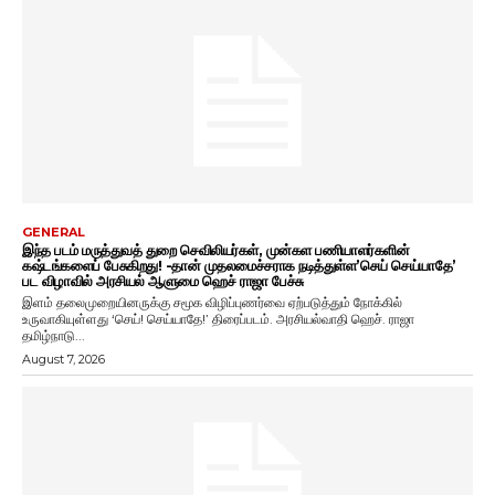
GENERAL
இந்த படம் மருத்துவத் துறை செவிலியர்கள், முன்கள பணியாளர்களின்
கஷ்டங்களைப் பேசுகிறது! -தான் முதலமைச்சராக நடித்துள்ள’செய் செய்யாதே’
பட விழாவில் அரசியல் ஆளுமை ஹெச் ராஜா பேச்சு
இளம் தலைமுறையினருக்கு சமூக விழிப்புணர்வை ஏற்படுத்தும் நோக்கில்
உருவாகியுள்ளது ‘செய்! செய்யாதே!’ திரைப்படம். அரசியல்வாதி ஹெச். ராஜா
தமிழ்நாடு...
August 7, 2026