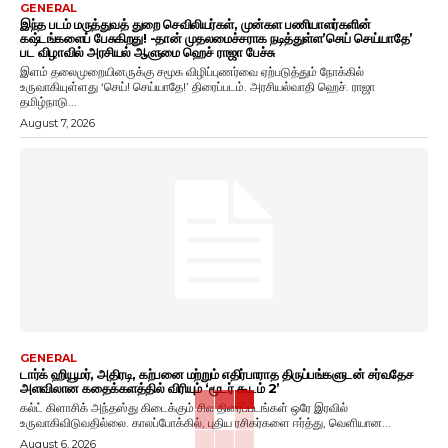
GENERAL
இந்த படம் மருத்துவத் துறை செவிலியர்கள், முன்கள பணியாளர்களின்
கஷ்டங்களைப் பேசுகிறது! -தான் முதலமைச்சராக நடித்துள்ள’செய் செய்யாதே’
பட விழாவில் அரசியல் ஆளுமை ஹெச் ராஜா பேச்சு
இளம் தலைமுறையினருக்கு சமூக விழிப்புணர்வை ஏற்படுத்தும் நோக்கில்
உருவாகியுள்ளது ‘செய்! செய்யாதே!’ திரைப்படம். அரசியல்வாதி ஹெச். ராஜா
தமிழ்நாடு...
August 7, 2026
GENERAL
டார்க் ஹியூமர், அதிரடி, கற்பனை மற்றும் எதிர்பாராத திருப்பங்களுடன் சர்வதேச
அளவிலான கதைக்களத்தில் விரியும் ‘மூடர் கூடம் 2’
கல்ட் கிளாசிக் அந்தஸ்து கிடைக்கும் சில திரைப்படங்கள் ஒரே இரவில்
உருவாகிவிடுவதில்லை. காலப்போக்கில், புதிய ரசிகர்களை ஈர்த்து, வெளியான...
August 6, 2026