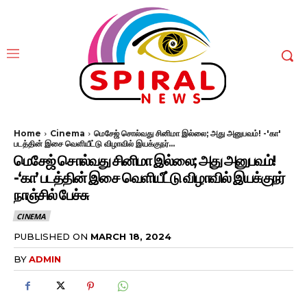
Home
Cinema
மெசேஜ் சொல்வது சினிமா இல்லை; அது அனுபவம்! -'கா'
படத்தின் இசை வெளியீட்டு விழாவில் இயக்குநர்...
மெசேஜ் சொல்வது சினிமா இல்லை; அது அனுபவம்!
-‘கா’ படத்தின் இசை வெளியீட்டு விழாவில் இயக்குநர்
நாஞ்சில் பேச்சு
CINEMA
PUBLISHED ON
MARCH 18, 2024
BY
ADMIN