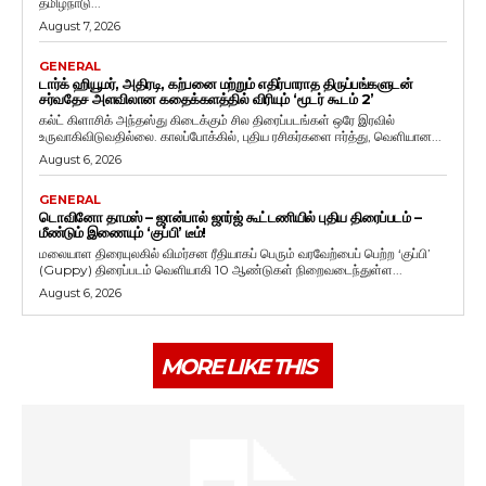
தமிழ்நாடு...
August 7, 2026
GENERAL
டார்க் ஹியூமர், அதிரடி, கற்பனை மற்றும் எதிர்பாராத திருப்பங்களுடன்
சர்வதேச அளவிலான கதைக்களத்தில் விரியும் ‘மூடர் கூடம் 2’
கல்ட் கிளாசிக் அந்தஸ்து கிடைக்கும் சில திரைப்படங்கள் ஒரே இரவில்
உருவாகிவிடுவதில்லை. காலப்போக்கில், புதிய ரசிகர்களை ஈர்த்து, வெளியான...
August 6, 2026
GENERAL
டொவினோ தாமஸ் – ஜான்பால் ஜார்ஜ் கூட்டணியில் புதிய திரைப்படம் –
மீண்டும் இணையும் ‘குப்பி’ டீம்!
மலையாள திரையுலகில் விமர்சன ரீதியாகப் பெரும் வரவேற்பைப் பெற்ற ‘குப்பி’
(Guppy) திரைப்படம் வெளியாகி 10 ஆண்டுகள் நிறைவடைந்துள்ள...
August 6, 2026
MORE LIKE THIS