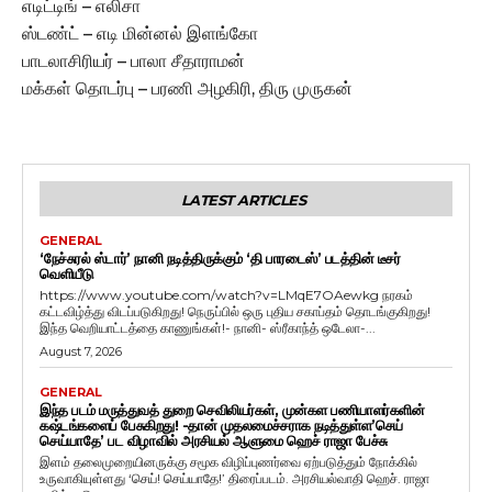
எடிட்டிங் – எலிசா
ஸ்டண்ட் – எடி மின்னல் இளங்கோ
பாடலாசிரியர் – பாலா சீதாராமன்
மக்கள் தொடர்பு – பரணி அழகிரி, திரு முருகன்
LATEST ARTICLES
GENERAL
‘நேச்சுரல் ஸ்டார்’ நானி நடித்திருக்கும் ‘தி பாரடைஸ்’ படத்தின் டீசர்
வெளியீடு
https://www.youtube.com/watch?v=LMqE7OAewkg நரகம்
கட்டவிழ்த்து விடப்படுகிறது! நெருப்பில் ஒரு புதிய சகாப்தம் தொடங்குகிறது!
இந்த வெறியாட்டத்தை காணுங்கள்!- நானி- ஸ்ரீகாந்த் ஒடேலா-...
August 7, 2026
GENERAL
இந்த படம் மருத்துவத் துறை செவிலியர்கள், முன்கள பணியாளர்களின்
கஷ்டங்களைப் பேசுகிறது! -தான் முதலமைச்சராக நடித்துள்ள’செய்
செய்யாதே’ பட விழாவில் அரசியல் ஆளுமை ஹெச் ராஜா பேச்சு
இளம் தலைமுறையினருக்கு சமூக விழிப்புணர்வை ஏற்படுத்தும் நோக்கில்
உருவாகியுள்ளது ‘செய்! செய்யாதே!’ திரைப்படம். அரசியல்வாதி ஹெச். ராஜா