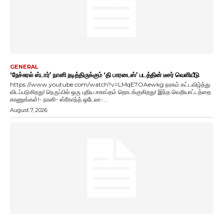
GENERAL
‘நேச்சுரல் ஸ்டார்’ நானி நடித்திருக்கும் ‘தி பாரடைஸ்’ படத்தின் டீசர் வெளியீடு
https://www.youtube.com/watch?v=LMqE7OAewkg நரகம் கட்டவிழ்த்து
விடப்படுகிறது! நெருப்பில் ஒரு புதிய சகாப்தம் தொடங்குகிறது! இந்த வெறியாட்டத்தை
காணுங்கள்!- நானி- ஸ்ரீகாந்த் ஒடேலா-...
August 7, 2026