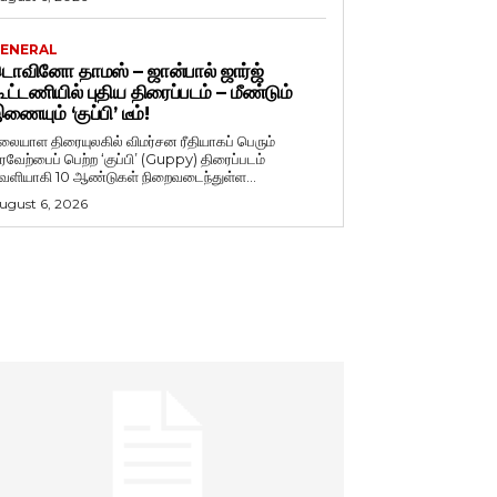
ENERAL
ொவினோ தாமஸ் – ஜான்பால் ஜார்ஜ்
ூட்டணியில் புதிய திரைப்படம் – மீண்டும்
ணையும் ‘குப்பி’ டீம்!
லையாள திரையுலகில் விமர்சன ரீதியாகப் பெரும்
ரவேற்பைப் பெற்ற ‘குப்பி’ (Guppy) திரைப்படம்
ெளியாகி 10 ஆண்டுகள் நிறைவடைந்துள்ள...
ugust 6, 2026