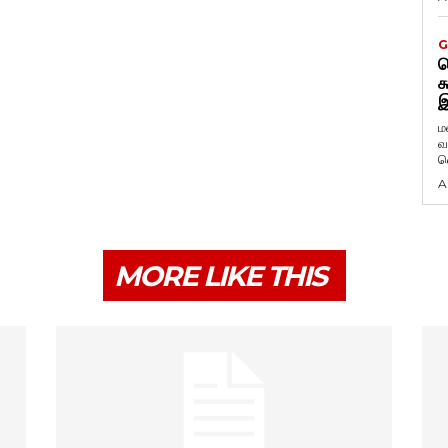
G
ட
க
இ
ம
வ
வ
A
MORE LIKE THIS