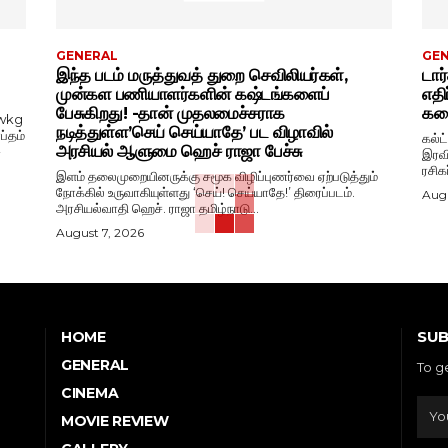
GENERAL
GE
இந்த படம் மருத்துவத் துறை செவிலியர்கள்,
டார
முன்கள பணியாளர்களின் கஷ்டங்களைப்
எதி
பேசுகிறது! -தான் முதலமைச்சராக
கதை
wkg
நடித்துள்ள’செய் செய்யாதே’ பட விழாவில்
ப்தம்
கல்ட
அரசியல் ஆளுமை ஹெச் ராஜா பேச்சு
-
இரவி
ரசிக
இளம் தலைமுறையினருக்கு சமூக விழிப்புணர்வை ஏற்படுத்தும்
நோக்கில் உருவாகியுள்ளது ‘செய்! செய்யாதே!’ திரைப்படம்.
Augu
அரசியல்வாதி ஹெச். ராஜா தமிழ்நாடு...
August 7, 2026
SUB
HOME
GENERAL
To g
CINEMA
MOVIE REVIEW