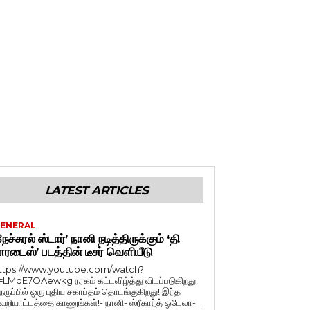
LATEST ARTICLES
ENERAL
நேச்சுரல் ஸ்டார்’ நானி நடித்திருக்கும் ‘தி
ாரடைஸ்’ படத்தின் டீசர் வெளியீடு
ttps://www.youtube.com/watch?
=LMqE7OAewkg நரகம் கட்டவிழ்த்து விடப்படுகிறது!
ெருப்பில் ஒரு புதிய சகாப்தம் தொடங்குகிறது! இந்த
ெறியாட்டத்தை காணுங்கள்!- நானி- ஸ்ரீகாந்த் ஒடேலா-...