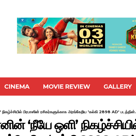
CINEMA
MOVIE REVIEW
GALLERY
நிகழ்ச்சியில் பிரபாஸின் ரசிகர்களுக்காக அரங்கேறிய 'கல்கி 2898 AD' படத்தின்.
் ‘நீயே ஒளி’ நிகழ்ச்சியில