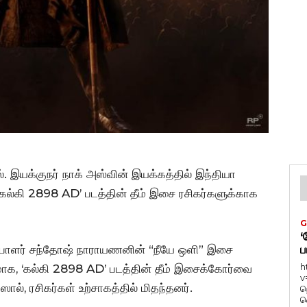
ில். இயக்குநர் நாக் அஸ்வின் இயக்கத்தில் இந்தியா
் ‘கல்கி 2898 AD’ படத்தின் தீம் இசை ரசிகர்களுக்காக
G
‘
பாளர் சந்தோஷ் நாராயணனின் “நீயே ஒளி” இசை
ப
h
ேகமாக, ‘கல்கி 2898 AD’ படத்தின் தீம் இசைக்கோர்வை
v
ஸால், ரசிகர்கள் உற்சாகத்தில் மிதந்தனர்.
ந
வ