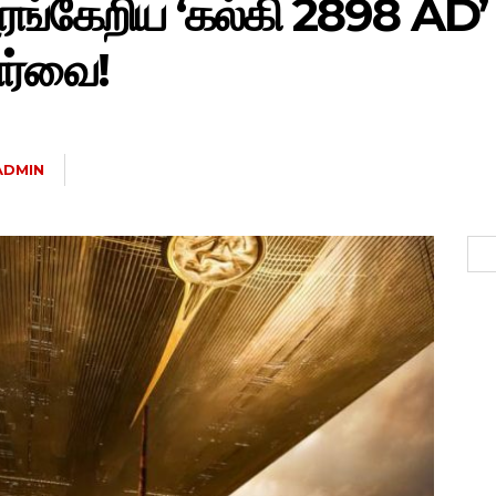
ரங்கேறிய ‘கல்கி 2898 AD’
ர்வை!
ADMIN