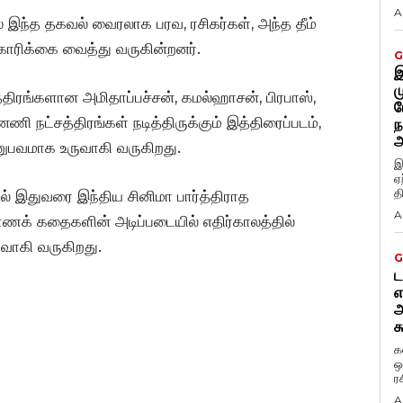
A
ந்த தகவல் வைரலாக பரவ, ரசிகர்கள், அந்த தீம்
ோரிக்கை வைத்து வருகின்றனர்.
G
இ
ம
திரங்களான அமிதாப்பச்சன், கமல்ஹாசன், பிரபாஸ்,
ப
ி நட்சத்திரங்கள் நடித்திருக்கும் இத்திரைப்படம்,
ந
அ
னுபவமாக உருவாகி வருகிறது.
இ
ஏ
த
ல் இதுவரை இந்திய சினிமா பார்த்திராத
A
ுராணக் கதைகளின் அடிப்படையில் எதிர்காலத்தில்
வாகி வருகிறது.
G
ட
எ
அ
க
க
ஒ
ர
A