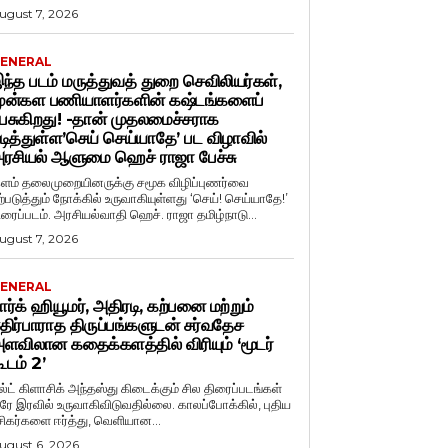
ugust 7, 2026
ENERAL
ந்த படம் மருத்துவத் துறை செவிலியர்கள்,
ுன்கள பணியாளர்களின் கஷ்டங்களைப்
ேசுகிறது! -தான் முதலமைச்சராக
டித்துள்ள’செய் செய்யாதே’ பட விழாவில்
ரசியல் ஆளுமை ஹெச் ராஜா பேச்சு
ளம் தலைமுறையினருக்கு சமூக விழிப்புணர்வை
ற்படுத்தும் நோக்கில் உருவாகியுள்ளது ‘செய்! செய்யாதே!’
ிரைப்படம். அரசியல்வாதி ஹெச். ராஜா தமிழ்நாடு...
ugust 7, 2026
ENERAL
ார்க் ஹியூமர், அதிரடி, கற்பனை மற்றும்
திர்பாராத திருப்பங்களுடன் சர்வதேச
ளவிலான கதைக்களத்தில் விரியும் ‘மூடர்
ூடம் 2’
ல்ட் கிளாசிக் அந்தஸ்து கிடைக்கும் சில திரைப்படங்கள்
ரே இரவில் உருவாகிவிடுவதில்லை. காலப்போக்கில், புதிய
சிகர்களை ஈர்த்து, வெளியான...
ugust 6, 2026