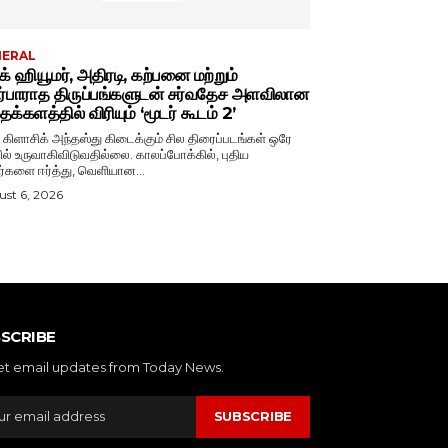
NERAL
்க் ஹியூமர், அதிரடி, கற்பனை மற்றும்
ர்பாராத திருப்பங்களுடன் சர்வதேச அளவிலான
க்களத்தில் விரியும் ‘மூடர் கூடம் 2’
் கிளாசிக் அந்தஸ்து கிடைக்கும் சில திரைப்படங்கள் ஒரே
ல் உருவாகிவிடுவதில்லை. காலப்போக்கில், புதிய
ர்களை ஈர்த்து, வெளியான...
st 6, 2026
SCRIBE
et email updates from Today News.
SUBSCRIBE