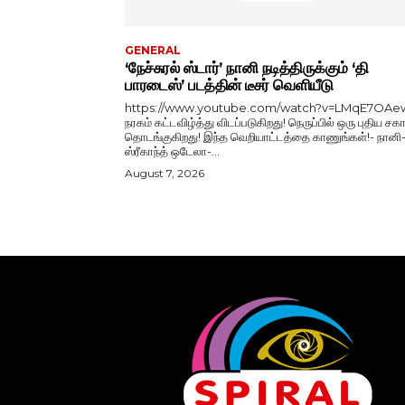
GENERAL
‘நேச்சுரல் ஸ்டார்’ நானி நடித்திருக்கும் ‘தி
பாரடைஸ்’ படத்தின் டீசர் வெளியீடு
https://www.youtube.com/watch?v=LMqE7OAe
நரகம் கட்டவிழ்த்து விடப்படுகிறது! நெருப்பில் ஒரு புதிய சகா
தொடங்குகிறது! இந்த வெறியாட்டத்தை காணுங்கள்!- நானி
ஸ்ரீகாந்த் ஒடேலா-...
August 7, 2026