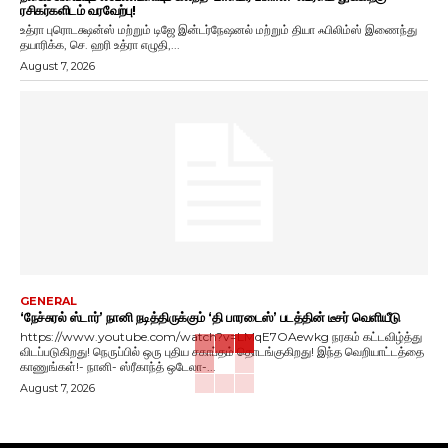
ரசிகர்களிடம் வரவேற்பு!
உத்ரா புரொடக்ஷன்ஸ் மற்றும் டிஜே இன்டர்நேஷனல் மற்றும் தியா ஃபிலிம்ஸ் இணைந்து
தயாரிக்க, செ. ஹரி உத்ரா எழுதி,...
August 7, 2026
GENERAL
‘நேச்சுரல் ஸ்டார்’ நானி நடித்திருக்கும் ‘தி பாரடைஸ்’ படத்தின் டீசர் வெளியீடு
https://www.youtube.com/watch?v=LMqE7OAewkg நரகம் கட்டவிழ்த்து
விடப்படுகிறது! நெருப்பில் ஒரு புதிய சகாப்தம் தொடங்குகிறது! இந்த வெறியாட்டத்தை
காணுங்கள்!- நானி- ஸ்ரீகாந்த் ஒடேலா-...
August 7, 2026