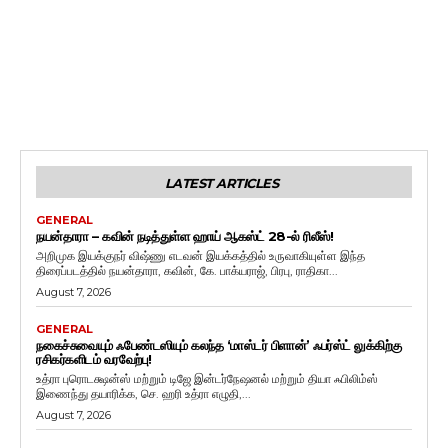
LATEST ARTICLES
GENERAL
நயன்தாரா – கவின் நடித்துள்ள ஹாய் ஆகஸ்ட் 28-ல் ரிலீஸ்!
அறிமுக இயக்குநர் விஷ்ணு எடவன் இயக்கத்தில் உருவாகியுள்ள இந்த
திரைப்படத்தில் நயன்தாரா, கவின், கே. பாக்யராஜ், பிரபு, ராதிகா...
August 7, 2026
GENERAL
நகைச்சுவையும் ஃபேண்டஸியும் கலந்த ‘மாஸ்டர் பிளான்’ ஃபர்ஸ்ட் லுக்கிற்கு
ரசிகர்களிடம் வரவேற்பு!
உத்ரா புரொடக்ஷன்ஸ் மற்றும் டிஜே இன்டர்நேஷனல் மற்றும் தியா ஃபிலிம்ஸ்
இணைந்து தயாரிக்க, செ. ஹரி உத்ரா எழுதி,...
August 7, 2026