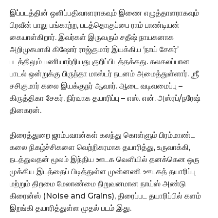
இப்படத்தின் ஒளிப்பதிவாளராகவும் இணை எழுத்தாளராகவும்
பிரவீன் பாலு பங்காற்ற, படத்தொகுப்பை ராம் பாண்டியன்
கையாள்கிறார். இவர்கள் இருவரும் சதீஷ் நாயகனாக
அறிமுகமாகி கிஷோர் ராஜ்குமார் இயக்கிய ‘நாய் சேகர்’
படத்திலும் பணியாற்றியது குறிப்பிடத்தக்கது. கலகலப்பான
பாடல் ஒன்றுக்கு பிருந்தா மாஸ்டர் நடனம் அமைத்துள்ளார். ஶ்ரீ
சசிகுமார் கலை இயக்குநர் ஆவார். ஆடை வடிவமைப்பு –
கிருத்திகா சேகர், நிர்வாக தயாரிப்பு – எஸ். என். அஸ்ரப்/நரேஷ்
தினகரன்.
திரைத்துறை ஜாம்பவான்கள் கலந்து கொள்ளும் பிரம்மாண்ட
கலை நிகழ்ச்சிகளை வெற்றிகரமாக தயாரித்து, உருவாக்கி,
நடத்துவதன் மூலம் இந்திய ஊடக வெளியில் தனக்கென ஒரு
முக்கிய இடத்தைப் பிடித்துள்ள முன்னணி ஊடகத் தயாரிப்பு
மற்றும் திறமை மேலாண்மை நிறுவனமான நாய்ஸ் அண்டு
கிரைன்ஸ் (Noise and Grains), திரைப்பட தயாரிப்பில் களம்
இறங்கி தயாரித்துள்ள முதல் படம் இது.