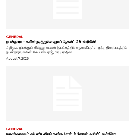
GENERAL
நயன்தாரா – கவின் நடித்துள்ள ஹாய் ஆகஸ்ட் 28-ல் ரிலீஸ்!
அறிமுக இயக்குநர் விஷ்ணு எடவன் இயக்கத்தில் உருவாகியுள்ள இந்த திரைப்படத்தில்
நயன்தாரா, கவின், கே. பாக்யராஜ், பிரபு, ராதிகா...
August 7, 2026
GENERAL
நகைச்சுவையும் ஃபேண்டஸியும் கலந்த ‘மாஸ்டர் பிளான்’ ஃபர்ஸ்ட் லுக்கிற்கு