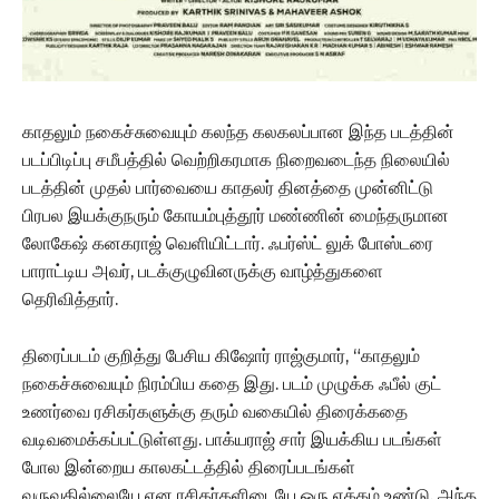
காதலும் நகைச்சுவையும் கலந்த கலகலப்பான‌ இந்த படத்தின்
படப்பிடிப்பு சமீபத்தில் வெற்றிகரமாக நிறைவடைந்த நிலையில்
படத்தின் முதல் பார்வையை காதலர் தினத்தை முன்னிட்டு
பிரபல இயக்குநரும் கோயம்புத்தூர் மண்ணின் மைந்தருமான
லோகேஷ் கனகராஜ் வெளியிட்டார். ஃபர்ஸ்ட் லுக் போஸ்டரை
பாராட்டிய அவர், படக்குழுவினருக்கு வாழ்த்துகளை
தெரிவித்தார்.
திரைப்படம் குறித்து பேசிய கிஷோர் ராஜ்குமார், “காதலும்
நகைச்சுவையும் நிரம்பிய‌ கதை இது. படம் முழுக்க ஃபீல் குட்
உணர்வை ரசிகர்களுக்கு தரும் வகையில் திரைக்கதை
வடிவமைக்கப்பட்டுள்ளது. பாக்யராஜ் சார் இயக்கிய படங்கள்
போல இன்றைய காலகட்டத்தில் திரைப்படங்கள்
வருவதில்லையே என ரசிகர்களிடையே ஒரு ஏக்கம் உண்டு. அந்த