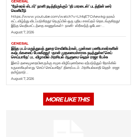
GENERAL
‘நேச்சுரல் ஸ்டார்’ நானி நடித்திருக்கும் ‘தி பாரடைஸ்’ படத்தின் டீசர்
வெளியீடு
https://www.youtube.com/watch?v=LMqE7OAewkg நரகம்
கட்டவிழ்த்து விடப்படுகிறது! நெருப்பில் ஒரு புதிய சகாப்தம் தொடங்குகிறது!
இந்த வெறியாட்டத்தை காணுங்கள்!- நானி- ஸ்ரீகாந்த் ஒடேலா-...
August 7, 2026
GENERAL
இந்த படம் மருத்துவத் துறை செவிலியர்கள், முன்கள பணியாளர்களின்
கஷ்டங்களைப் பேசுகிறது! -தான் முதலமைச்சராக நடித்துள்ள’செய்
செய்யாதே’ பட விழாவில் அரசியல் ஆளுமை ஹெச் ராஜா பேச்சு
இளம் தலைமுறையினருக்கு சமூக விழிப்புணர்வை ஏற்படுத்தும் நோக்கில்
உருவாகியுள்ளது ‘செய்! செய்யாதே!’ திரைப்படம். அரசியல்வாதி ஹெச். ராஜா
தமிழ்நாடு...
August 7, 2026
MORE LIKE THIS