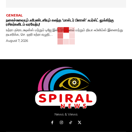
GENERAL
நகைச்சுவையும் ஃபேண்டஸியும் கலந்த ‘மாஸ்டர் பிளான்’ ஃபர்ஸ்ட் லுக்கிற்கு
ரசிகர்களிடம் வரவேற்பு!
உத்ரா புரொடக்ஷன்ஸ் மற்றும் டிஜே இன்டர்நேஷனல் மற்றும் தியா ஃபிலிம்ஸ் இணைந்து
தயாரிக்க, செ. ஹரி உத்ரா எழுதி,...
August 7, 2026
News & Views