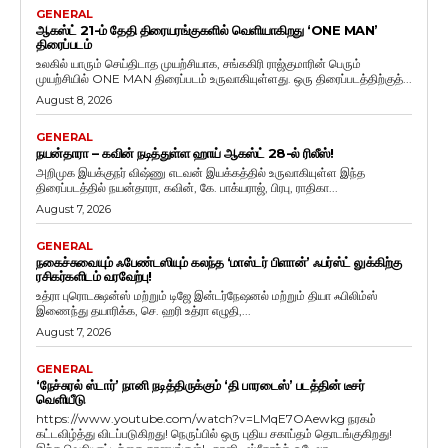
GENERAL
ஆகஸ்ட் 21-ம் தேதி திரையரங்குகளில் வெளியாகிறது ‘ONE MAN’
திரைப்படம்
உலகில் யாரும் செய்திடாத முயற்சியாக, சங்ககிரி ராஜ்குமாரின் பெரும்
முயற்சியில் ONE MAN திரைப்படம் உருவாகியுள்ளது. ஒரு திரைப்படத்திற்குத்...
August 8, 2026
GENERAL
நயன்தாரா – கவின் நடித்துள்ள ஹாய் ஆகஸ்ட் 28-ல் ரிலீஸ்!
அறிமுக இயக்குநர் விஷ்ணு எடவன் இயக்கத்தில் உருவாகியுள்ள இந்த
திரைப்படத்தில் நயன்தாரா, கவின், கே. பாக்யராஜ், பிரபு, ராதிகா...
August 7, 2026
GENERAL
நகைச்சுவையும் ஃபேண்டஸியும் கலந்த ‘மாஸ்டர் பிளான்’ ஃபர்ஸ்ட் லுக்கிற்கு
ரசிகர்களிடம் வரவேற்பு!
உத்ரா புரொடக்ஷன்ஸ் மற்றும் டிஜே இன்டர்நேஷனல் மற்றும் தியா ஃபிலிம்ஸ்
இணைந்து தயாரிக்க, செ. ஹரி உத்ரா எழுதி,...
August 7, 2026
GENERAL
‘நேச்சுரல் ஸ்டார்’ நானி நடித்திருக்கும் ‘தி பாரடைஸ்’ படத்தின் டீசர்
வெளியீடு
https://www.youtube.com/watch?v=LMqE7OAewkg நரகம்
கட்டவிழ்த்து விடப்படுகிறது! நெருப்பில் ஒரு புதிய சகாப்தம் தொடங்குகிறது!