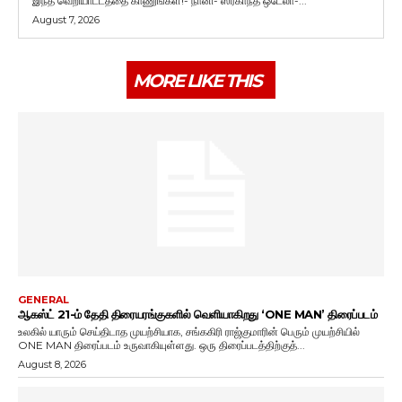
இந்த வெறியாட்டத்தை காணுங்கள்!- நானி- ஸ்ரீகாந்த் ஒடேலா-...
August 7, 2026
MORE LIKE THIS
GENERAL
ஆகஸ்ட் 21-ம் தேதி திரையரங்குகளில் வெளியாகிறது ‘ONE MAN’ திரைப்படம்
உலகில் யாரும் செய்திடாத முயற்சியாக, சங்ககிரி ராஜ்குமாரின் பெரும் முயற்சியில்
ONE MAN திரைப்படம் உருவாகியுள்ளது. ஒரு திரைப்படத்திற்குத்...
August 8, 2026