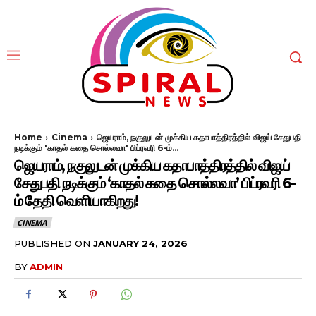
Home
Cinema
ஜெயராம், நகுலுடன் முக்கிய கதாபாத்திரத்தில் விஜய் சேதுபதி
நடிக்கும் 'காதல் கதை சொல்லவா' பிப்ரவரி 6-ம்...
ஜெயராம், நகுலுடன் முக்கிய கதாபாத்திரத்தில் விஜய்
சேதுபதி நடிக்கும் ‘காதல் கதை சொல்லவா’ பிப்ரவரி 6-
ம் தேதி வெளியாகிறது!
CINEMA
PUBLISHED ON
JANUARY 24, 2026
BY
ADMIN