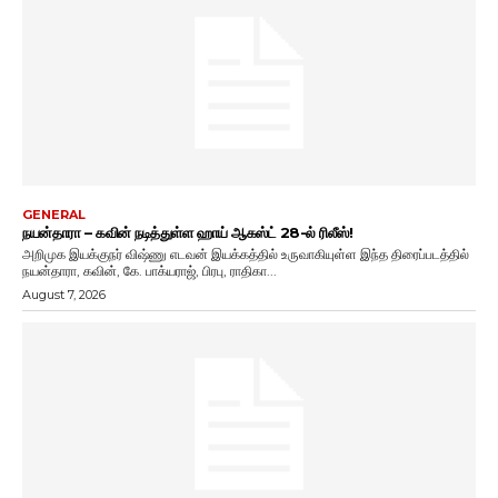
GENERAL
நயன்தாரா – கவின் நடித்துள்ள ஹாய் ஆகஸ்ட் 28-ல் ரிலீஸ்!
அறிமுக இயக்குநர் விஷ்ணு எடவன் இயக்கத்தில் உருவாகியுள்ள இந்த திரைப்படத்தில்
நயன்தாரா, கவின், கே. பாக்யராஜ், பிரபு, ராதிகா...
August 7, 2026