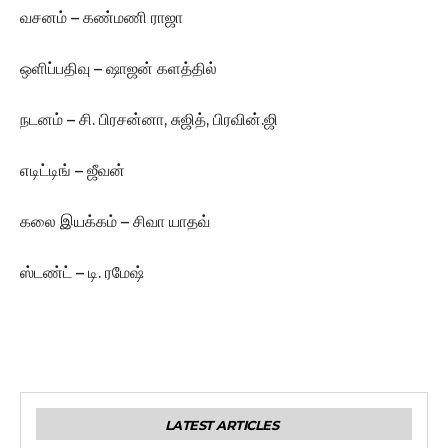
வசனம் – கண்மணி ராஜா
ஒளிப்பதிவு – ஷாஜன் களத்தில்
நடனம் – சி. பிரசன்னா, சுஜித், பிரவின்.ஜி
எடிட்டிங் – ஜீவன்
கலை இயக்கம் – சிவா யாதவ்
ஸ்டண்ட் – டி. ரமேஷ்
LATEST ARTICLES