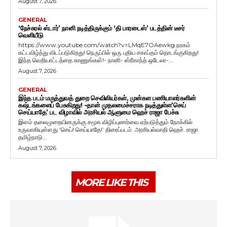
August 7, 2026
GENERAL
‘நேச்சுரல் ஸ்டார்’ நானி நடித்திருக்கும் ‘தி பாரடைஸ்’ படத்தின் டீசர்
வெளியீடு
https://www.youtube.com/watch?v=LMqE7OAewkg நரகம்
கட்டவிழ்த்து விடப்படுகிறது! நெருப்பில் ஒரு புதிய சகாப்தம் தொடங்குகிறது!
இந்த வெறியாட்டத்தை காணுங்கள்!- நானி- ஸ்ரீகாந்த் ஒடேலா-...
August 7, 2026
GENERAL
இந்த படம் மருத்துவத் துறை செவிலியர்கள், முன்கள பணியாளர்களின்
கஷ்டங்களைப் பேசுகிறது! -தான் முதலமைச்சராக நடித்துள்ள’செய்
செய்யாதே’ பட விழாவில் அரசியல் ஆளுமை ஹெச் ராஜா பேச்சு
இளம் தலைமுறையினருக்கு சமூக விழிப்புணர்வை ஏற்படுத்தும் நோக்கில்
உருவாகியுள்ளது ‘செய்! செய்யாதே!’ திரைப்படம். அரசியல்வாதி ஹெச். ராஜா
தமிழ்நாடு...
August 7, 2026
MORE LIKE THIS