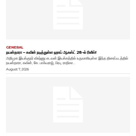
GENERAL
நயன்தாரா – கவின் நடித்துள்ள ஹாய் ஆகஸ்ட் 28-ல் ரிலீஸ்!
அறிமுக இயக்குநர் விஷ்ணு எடவன் இயக்கத்தில் உருவாகியுள்ள இந்த திரைப்படத்தில்
நயன்தாரா, கவின், கே. பாக்யராஜ், பிரபு, ராதிகா...
August 7, 2026