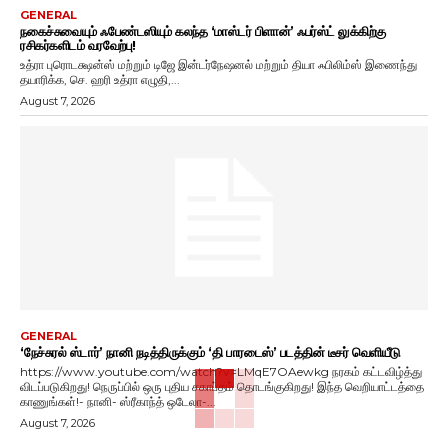
GENERAL
நகைச்சுவையும் ஃபேண்டஸியும் கலந்த ‘மாஸ்டர் பிளான்’ ஃபர்ஸ்ட் லுக்கிற்கு
ரசிகர்களிடம் வரவேற்பு!
உத்ரா புரொடக்ஷன்ஸ் மற்றும் டிஜே இன்டர்நேஷனல் மற்றும் தியா ஃபிலிம்ஸ் இணைந்து
தயாரிக்க, செ. ஹரி உத்ரா எழுதி,...
August 7, 2026
GENERAL
‘நேச்சுரல் ஸ்டார்’ நானி நடித்திருக்கும் ‘தி பாரடைஸ்’ படத்தின் டீசர் வெளியீடு
https://www.youtube.com/watch?v=LMqE7OAewkg நரகம் கட்டவிழ்த்து
விடப்படுகிறது! நெருப்பில் ஒரு புதிய சகாப்தம் தொடங்குகிறது! இந்த வெறியாட்டத்தை
காணுங்கள்!- நானி- ஸ்ரீகாந்த் ஒடேலா-...
August 7, 2026