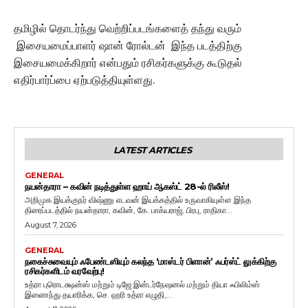
தமிழில் தொடர்ந்து வெற்றிப்படங்களைத் தந்து வரும்
இசையமைப்பாளர் ஷான் ரோல்டன் இந்த படத்திற்கு
இசையமைக்கிறார் என்பதும் ரசிகர்களுக்கு கூடுதல்
எதிர்பார்ப்பை ஏற்படுத்தியுள்ளது.
LATEST ARTICLES
GENERAL
நயன்தாரா – கவின் நடித்துள்ள ஹாய் ஆகஸ்ட் 28-ல் ரிலீஸ்!
அறிமுக இயக்குநர் விஷ்ணு எடவன் இயக்கத்தில் உருவாகியுள்ள இந்த
திரைப்படத்தில் நயன்தாரா, கவின், கே. பாக்யராஜ், பிரபு, ராதிகா...
August 7, 2026
GENERAL
நகைச்சுவையும் ஃபேண்டஸியும் கலந்த ‘மாஸ்டர் பிளான்’ ஃபர்ஸ்ட் லுக்கிற்கு
ரசிகர்களிடம் வரவேற்பு!
உத்ரா புரொடக்ஷன்ஸ் மற்றும் டிஜே இன்டர்நேஷனல் மற்றும் தியா ஃபிலிம்ஸ்
இணைந்து தயாரிக்க, செ. ஹரி உத்ரா எழுதி,...