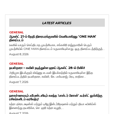
LATEST ARTICLES
GENERAL
ஆகஸ்ட் 21-ம் தேதி திரையரங்குகளில் வெளியாகிறது ‘ONE MAN’
திரைப்படம்
உலகில் யாரும் செய்திடாத முயற்சியாக, சங்ககிரி ராஜ்குமாரின் பெரும்
முயற்சியில் ONE MAN திரைப்படம் உருவாகியுள்ளது. ஒரு திரைப்படத்திற்குத்...
August 8, 2026
GENERAL
நயன்தாரா – கவின் நடித்துள்ள ஹாய் ஆகஸ்ட் 28-ல் ரிலீஸ்!
அறிமுக இயக்குநர் விஷ்ணு எடவன் இயக்கத்தில் உருவாகியுள்ள இந்த
திரைப்படத்தில் நயன்தாரா, கவின், கே. பாக்யராஜ், பிரபு, ராதிகா...
August 7, 2026
GENERAL
நகைச்சுவையும் ஃபேண்டஸியும் கலந்த ‘மாஸ்டர் பிளான்’ ஃபர்ஸ்ட் லுக்கிற்கு
ரசிகர்களிடம் வரவேற்பு!
உத்ரா புரொடக்ஷன்ஸ் மற்றும் டிஜே இன்டர்நேஷனல் மற்றும் தியா ஃபிலிம்ஸ்
இணைந்து தயாரிக்க, செ. ஹரி உத்ரா எழுதி,...
August 7, 2026