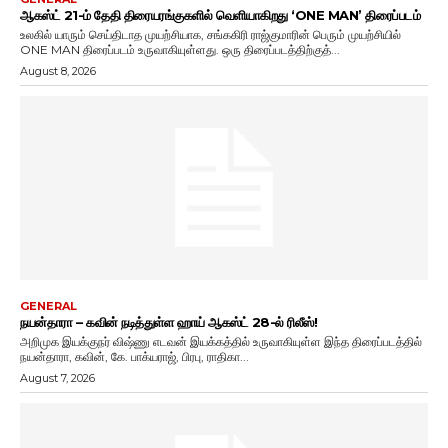
ஆகஸ்ட் 21-ம் தேதி திரையரங்குகளில் வெளியாகிறது ‘ONE MAN’ திரைப்படம்
உலகில் யாரும் செய்திடாத முயற்சியாக, சங்ககிரி ராஜ்குமாரின் பெரும் முயற்சியில்
ONE MAN திரைப்படம் உருவாகியுள்ளது. ஒரு திரைப்படத்திற்குத்...
August 8, 2026
GENERAL
நயன்தாரா – கவின் நடித்துள்ள ஹாய் ஆகஸ்ட் 28-ல் ரிலீஸ்!
அறிமுக இயக்குநர் விஷ்ணு எடவன் இயக்கத்தில் உருவாகியுள்ள இந்த திரைப்படத்தில்
நயன்தாரா, கவின், கே. பாக்யராஜ், பிரபு, ராதிகா...
August 7, 2026