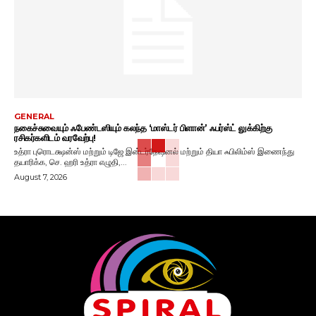
GENERAL
நகைச்சுவையும் ஃபேண்டஸியும் கலந்த ‘மாஸ்டர் பிளான்’ ஃபர்ஸ்ட் லுக்கிற்கு
ரசிகர்களிடம் வரவேற்பு!
உத்ரா புரொடக்ஷன்ஸ் மற்றும் டிஜே இன்டர்நேஷனல் மற்றும் தியா ஃபிலிம்ஸ் இணைந்து
தயாரிக்க, செ. ஹரி உத்ரா எழுதி,...
August 7, 2026