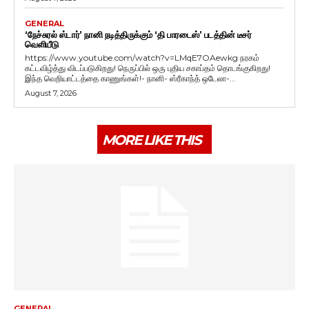
GENERAL
‘நேச்சுரல் ஸ்டார்’ நானி நடித்திருக்கும் ‘தி பாரடைஸ்’ படத்தின் டீசர்
வெளியீடு
https://www.youtube.com/watch?v=LMqE7OAewkg நரகம்
கட்டவிழ்த்து விடப்படுகிறது! நெருப்பில் ஒரு புதிய சகாப்தம் தொடங்குகிறது!
இந்த வெறியாட்டத்தை காணுங்கள்!- நானி- ஸ்ரீகாந்த் ஒடேலா-...
August 7, 2026
MORE LIKE THIS
GENERAL