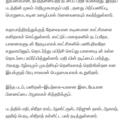
தூய்மையான, நிபந்தனையற்ற நட்பைப் பற்றி பேசுகிறது. இந்தப்
படத்தின் மூலம் அறிமுகமாகும் மதி , தனது அர்ப்பணிப்பு,
பொறுமை, கடின உழைப்பால் அனைவரையும் கவர்ந்துள்ளார்.
கதாபாத்திரத்துக்குத் தேவையான கடினமான காட்சிகளை
எளிதாகச் செய்துள்ளார். காட்டுப் பாதைகளில் நடப்பதோ,
யானைகளுடன் நேரடியாகக் காட்சிகளில் பணிபுரிவதோ
எதுவாயினும், தொடர்ந்து பயிற்சி செய்து யானையுடன் உள்ள
தொடர்பை உயிர்ப்பித்துள்ளார். மதி யின் நடிப்பைப் பார்த்து,
அவரது ஆர்வமும் முயற்சியும் தெளிவாகத் தெரிகின்றன என
இயக்குநர் பிரபு சாலமன் பெருமையாகக் கூறுகிறார்.
இந்த படம், மனிதன்–இயற்கை–யானை இடையேயான
பிணைப்பை அழகாகச் சித்தரிக்கும்.
படத்தில் மதி, ஸ்ரீதா ராவ், ஆண்ட்ரூஸ், அர்ஜுன் தாஸ், ஆகாஷ்,
ஹரீஷ் பெரடி, ஸ்ரீநாத் உள்ளிட்ட பலர் நடித்துள்ளனர்.