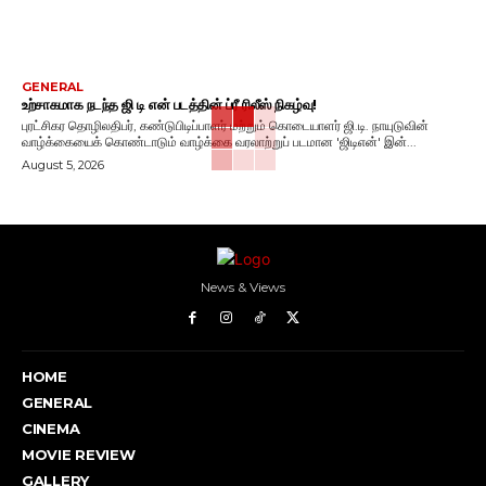
GENERAL
உற்சாகமாக நடந்த ஜி டி என் படத்தின் ப்ரீ ரிலீஸ் நிகழ்வு!
புரட்சிகர தொழிலதிபர், கண்டுபிடிப்பாளர் மற்றும் கொடையாளர் ஜி.டி. நாயுடுவின்
வாழ்க்கையைக் கொண்டாடும் வாழ்க்கை வரலாற்றுப் படமான 'ஜிடிஎன்' இன்...
August 5, 2026
News & Views
HOME
GENERAL
CINEMA
MOVIE REVIEW
GALLERY