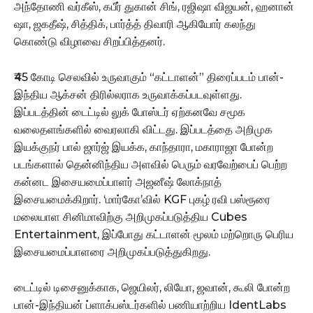
அந்தோணி வர்கீஸ், கபீர் துகான் சிங், ரஜிஷா விஜயன், ஹனான்
ஷா, ஜகதீஷ், சித்திக், பார்த்த் திவாரி ஆகியோர் கலந்து
கொண்டு விழாவை சிறப்பித்தனர்.
₹45 கோடி செலவில் உருவாகும் “கட்டாளன்” திரைப்படம் பான்-
இந்திய ஆக்சன் திரில்லராக உருவாக்கப்படவுள்ளது.
இப்படத்தின் டைட்டில் லுக் போஸ்டர் ஏற்கனவே சமூக
வலைதளங்களில் வைரலாகி விட்டது. இப்படத்தை அறிமுக
இயக்குநர் பால் ஜார்ஜ் இயக்க, காந்தாரா, மகாராஜா போன்ற
படங்களால் தென்னிந்திய அளவில் பெரும் வரவேற்பைப் பெற்ற
கன்னட இசையமைப்பாளர் அஜனீஷ் லோக்நாத்
இசையமைக்கிறார். ‘மார்கோ’வில் KGF புகழ் ரவி பஸ்ரூரை
மலையாள சினிமாவிற்கு அறிமுகப்படுத்திய Cubes
Entertainment, இப்போது கட்டாளன் மூலம் மற்றொரு பெரிய
இசையமைப்பாளரை அறிமுகப்படுத்துகிறது.
டைட்டில் டிசைனுக்காக, ஜெயிலர், லியோ, ஜவான், கூலி போன்ற
பான்-இந்தியன் ப்ளாக்பஸ்டர்களில் பணியாற்றிய IdentLabs