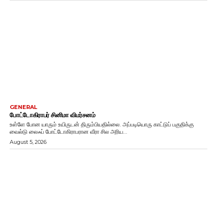
GENERAL
போட்டோகிராபர் சினிமா விமர்சனம்
உள்ளே போன யாரும் உயிருடன் திரும்பியதில்லை. அப்படியொரு காட்டுப் பகுதிக்கு
வைல்டு லைஃப் போட்டோகிராபரான வீரா சில அரிய...
August 5, 2026