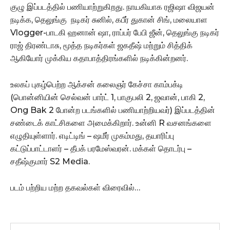
குழு இப்படத்தில் பணியாற்றுகிறது. நாயகியாக ரஜிஷா விஜயன்
நடிக்க, தெலுங்கு நடிகர் சுனில், கபீர் துகான் சிங், மலையாள
Vlogger-பாடகி ஹனான் ஷா, ராப்பர் பேபி ஜீன், தெலுங்கு நடிகர்
ராஜ் திரண்டாசு, மூத்த நடிகர்கள் ஜகதீஷ் மற்றும் சித்திக்
ஆகியோர் முக்கிய கதாபாத்திரங்களில் நடிக்கின்றனர்.
உலகப் புகழ்பெற்ற ஆக்சன் கலைஞர் கேச்சா காம்பக்டி
(பொன்னியின் செல்வன் பார்ட் 1, பாகுபலி 2, ஜவான், பாகி 2,
Ong Bak 2 போன்ற படங்களில் பணியாற்றியவர்) இப்படத்தின்
சண்டைக் காட்சிகளை அமைக்கிறார். உன்னி R வசனங்களை
எழுதியுள்ளார். எடிட்டிங் – ஷமீர் முகம்மது, தயாரிப்பு
கட்டுப்பாட்டாளர் – தீபக் பரமேஸ்வரன். மக்கள் தொடர்பு –
சதீஷ்குமார் S2 Media.
படம் பற்றிய மற்ற தகவல்கள் விரைவில்…