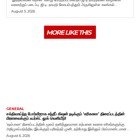
வரலாற்றுப் படைப்பு. ஜி.டி. நாயுடு கோயம்புத்தூர் அருகிலுள்ள கலங்கல்...
August 5, 2026
MORE LIKE THIS
GENERAL
சக்திவாய்ந்த போர்வீரராக சந்தீப் கிஷன் நடிக்கும் ‘கரிகாலா’ திரைப்படத்தின்
மிரளவைக்கும் ஃபர்ஸ்ட் லுக் வெளியீடு!
'ஷம்பாலா' திரைப்படத்தின் மூலம் தனித்துவமான கற்பனை உலகை ரசிகர்களுக்கு
அறிமுகப்படுத்திய இயக்குநர் யுகேந்தர் முனி, தற்போது இன்னும் பிரம்மாண்டமான...
August 6, 2026