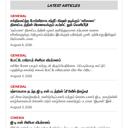
LATEST ARTICLES
GENERAL
சக்திவாய்ந்த போர்வீரராக சந்தீப் கிஷன் நடிக்கும் ‘கரிகாலா’
திரைப்படத்தின் மிரளவைக்கும் ஃபர்ஸ்ட் லுக் வெளியீடு!
'ஷம்பாலா' திரைப்படத்தின் மூலம் தனித்துவமான கற்பனை உலகை
ரசிகர்களுக்கு அறிமுகப்படுத்திய இயக்குநர் யுகேந்தர் முனி, தற்போது இன்னும்
பிரம்மாண்டமான...
August 6, 2026
GENERAL
போட்டோகிராபர் சினிமா விமர்சனம்
உள்ளே போன யாரும் உயிருடன் திரும்பியதில்லை. அப்படியொரு காட்டுப்
பகுதிக்கு வைல்டு லைஃப் போட்டோகிராபரான வீரா சில அரிய...
August 5, 2026
GENERAL
உற்சாகமாக நடந்த ஜி டி என் படத்தின் ப்ரீ ரிலீஸ் நிகழ்வு!
புரட்சிகர தொழிலதிபர், கண்டுபிடிப்பாளர் மற்றும் கொடையாளர் ஜி.டி. நாயுடுவின்
வாழ்க்கையைக் கொண்டாடும் வாழ்க்கை வரலாற்றுப் படமான 'ஜிடிஎன்' இன்...
August 5, 2026
CINEMA
ஜி டி என் சினிமா விமர்சனம்
'இந்தியாவின் எடிசன்' என்று போற்றப்படக்கூடிய ஜி டி நாயுடுவின் வாழ்க்கை