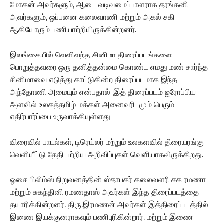
மோகன் அவர்களும், ஆடை வடிவமைப்பாளராக தரங்கனி
அவர்களும், ஒப்பனை கலைவாணி மற்றும் அகல் சகி
ஆகியோரும் பணியாற்றியிருக்கின்றனர்.
இலங்கையில் வெளிவந்த சினிமா திரைப்படங்களை
பொறுத்தவரை ஒரு தனித்தன்மை கொண்ட எமது மண் சார்ந்த
சினிமாவை எடுத்து காட்டுகின்ற திரைப்படமாக இந்த
அந்தோணி அமையும் என்பதால், இத் திரைப்படம் ஐரோப்பிய
அளவில் உலகத்தமிழ் மக்கள் அனைவரிடமும் பெரும்
எதிர்பார்ப்பை உருவாக்கியுள்ளது.
விரைவில் பாடல்கள், டிரெய்லர் மற்றும் உலகளவில் திரையரங்கு
வெளியீட்டு தேதி பற்றிய அறிவிப்புகள் வெளியாகவிருக்கிறது.
ஓசை பிலிம்ஸ் நிறுவனத்தின் ஸ்தாபகர் கலைவளரி சக ரமணா
மற்றும் சுகந்தினி ரமணதாஸ் அவர்கள் இந்த திரைப்படத்தை
தயாரிக்கின்றனர். திரு.இரமணன் அவர்கள் இத்திரைப்படத்தில்
இணை இயக்குனராகவும் பணிபுரிகின்றார். மற்றும் இணை