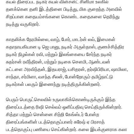
கயல் திரைப்பட நடிகர் கயல் வின்சன்ட் சினிமா உலகில்
தனக்கென தனி இடத்தினை பிடித்து, மிக குறைந்த அளவில்
சிறப்பான கதையம்சங்களை கொண்ட கதைகளை தெரிந்து
நடித்து வருகிறார்.
காதலிக்க நேரமில்லை, வாழ், போர், மாடர்ன் லவ், இமைகள்
கதாநாயகியான டி ஜெ பானு, நடிகர் அருள்தாஸ், குணச்சித்திர
நடிகர் நிழல்கள் ரவி, மற்றும் இலங்கையை சேர்ந்த நடிகர்
சுதர்சன் ரவீந்திரன், மற்றும் நடிகை செளமி, ஆண்டவன்
கட்டளை அரவிந்தன், இதயராஜ், யசிதரன், தர்ஷிபிரியா, ஷாமிலா,
சாந்தா, சர்மிளா, வசந்த சீலன், போன்றோரும் தமிழ்நாட்டு
நடிகர்கள் பலரும் இணைந்து நடித்திருக்கின்றனர்.
பெரும் பொருட்செலவில் உருவாகிக்கொண்டிருக்கும் இந்த
திரைப்படத்தை ரிஷி செல்வம் ஒளிப்பதிவு செய்திருக்கின்றார்.
சித்தா மற்றும் சென்னை சிற்றி கேங்ஸ்டர் போன்ற
திரைப்பங்களின் படத்தொகுப்பாளர் சுரேஷ் ஏ பிரசாத்
படத்தொகுப்பு பணியை செய்கின்றார். கலை இயக்குனராக கலா