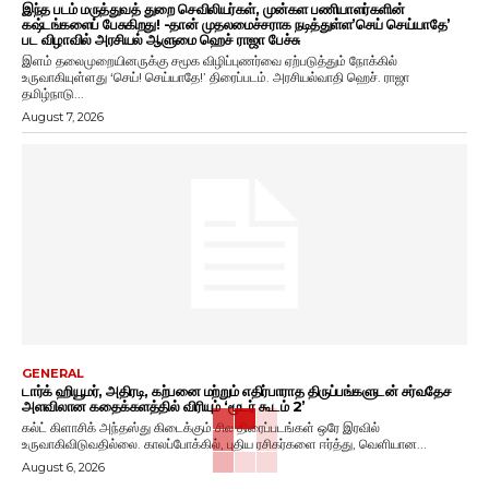
இந்த படம் மருத்துவத் துறை செவிலியர்கள், முன்கள பணியாளர்களின்
கஷ்டங்களைப் பேசுகிறது! -தான் முதலமைச்சராக நடித்துள்ள’செய் செய்யாதே’
பட விழாவில் அரசியல் ஆளுமை ஹெச் ராஜா பேச்சு
இளம் தலைமுறையினருக்கு சமூக விழிப்புணர்வை ஏற்படுத்தும் நோக்கில்
உருவாகியுள்ளது ‘செய்! செய்யாதே!’ திரைப்படம். அரசியல்வாதி ஹெச். ராஜா
தமிழ்நாடு...
August 7, 2026
GENERAL
டார்க் ஹியூமர், அதிரடி, கற்பனை மற்றும் எதிர்பாராத திருப்பங்களுடன் சர்வதேச
அளவிலான கதைக்களத்தில் விரியும் ‘மூடர் கூடம் 2’
கல்ட் கிளாசிக் அந்தஸ்து கிடைக்கும் சில திரைப்படங்கள் ஒரே இரவில்
உருவாகிவிடுவதில்லை. காலப்போக்கில், புதிய ரசிகர்களை ஈர்த்து, வெளியான...
August 6, 2026