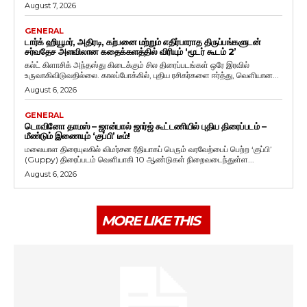
August 7, 2026
GENERAL
டார்க் ஹியூமர், அதிரடி, கற்பனை மற்றும் எதிர்பாராத திருப்பங்களுடன்
சர்வதேச அளவிலான கதைக்களத்தில் விரியும் ‘மூடர் கூடம் 2’
கல்ட் கிளாசிக் அந்தஸ்து கிடைக்கும் சில திரைப்படங்கள் ஒரே இரவில்
உருவாகிவிடுவதில்லை. காலப்போக்கில், புதிய ரசிகர்களை ஈர்த்து, வெளியான...
August 6, 2026
GENERAL
டொவினோ தாமஸ் – ஜான்பால் ஜார்ஜ் கூட்டணியில் புதிய திரைப்படம் –
மீண்டும் இணையும் ‘குப்பி’ டீம்!
மலையாள திரையுலகில் விமர்சன ரீதியாகப் பெரும் வரவேற்பைப் பெற்ற ‘குப்பி’
(Guppy) திரைப்படம் வெளியாகி 10 ஆண்டுகள் நிறைவடைந்துள்ள...
August 6, 2026
MORE LIKE THIS