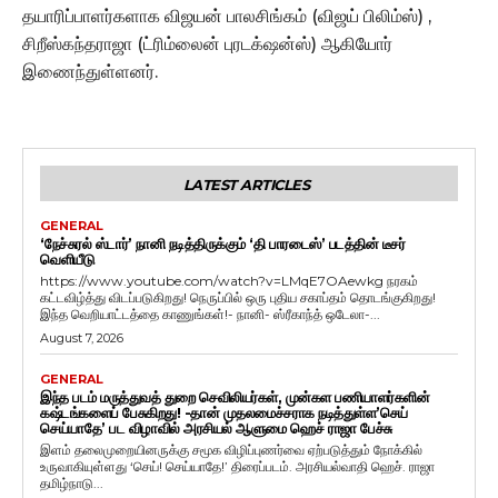
தயாரிப்பாளர்களாக விஜயன் பாலசிங்கம் (விஜய் பிலிம்ஸ்) ,
சிறீஸ்கந்தராஜா (ட்ரிம்லைன் புரடக்‌ஷன்ஸ்) ஆகியோர்
இணைந்துள்ளனர்.
LATEST ARTICLES
GENERAL
‘நேச்சுரல் ஸ்டார்’ நானி நடித்திருக்கும் ‘தி பாரடைஸ்’ படத்தின் டீசர்
வெளியீடு
https://www.youtube.com/watch?v=LMqE7OAewkg நரகம்
கட்டவிழ்த்து விடப்படுகிறது! நெருப்பில் ஒரு புதிய சகாப்தம் தொடங்குகிறது!
இந்த வெறியாட்டத்தை காணுங்கள்!- நானி- ஸ்ரீகாந்த் ஒடேலா-...
August 7, 2026
GENERAL
இந்த படம் மருத்துவத் துறை செவிலியர்கள், முன்கள பணியாளர்களின்
கஷ்டங்களைப் பேசுகிறது! -தான் முதலமைச்சராக நடித்துள்ள’செய்
செய்யாதே’ பட விழாவில் அரசியல் ஆளுமை ஹெச் ராஜா பேச்சு
இளம் தலைமுறையினருக்கு சமூக விழிப்புணர்வை ஏற்படுத்தும் நோக்கில்
உருவாகியுள்ளது ‘செய்! செய்யாதே!’ திரைப்படம். அரசியல்வாதி ஹெச். ராஜா
தமிழ்நாடு...