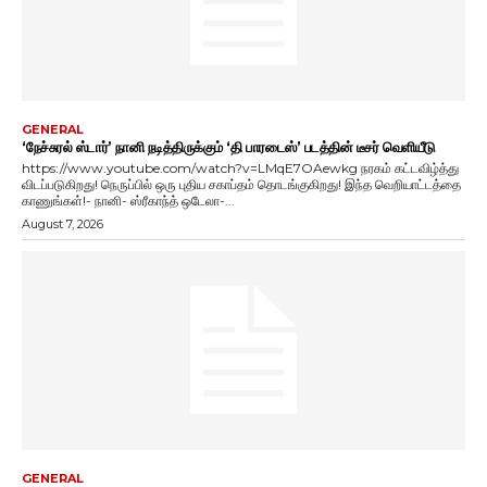
GENERAL
‘நேச்சுரல் ஸ்டார்’ நானி நடித்திருக்கும் ‘தி பாரடைஸ்’ படத்தின் டீசர் வெளியீடு
https://www.youtube.com/watch?v=LMqE7OAewkg நரகம் கட்டவிழ்த்து
விடப்படுகிறது! நெருப்பில் ஒரு புதிய சகாப்தம் தொடங்குகிறது! இந்த வெறியாட்டத்தை
காணுங்கள்!- நானி- ஸ்ரீகாந்த் ஒடேலா-...
August 7, 2026
GENERAL