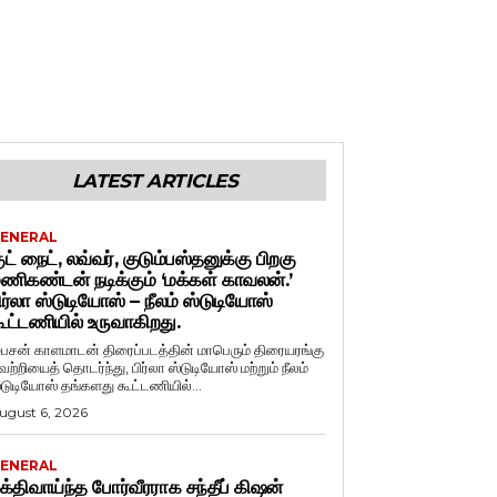
LATEST ARTICLES
ENERAL
ுட் நைட், லவ்வர், குடும்பஸ்தனுக்கு பிறகு
ணிகண்டன் நடிக்கும் ‘மக்கள் காவலன்.’
ிர்லா ஸ்டுடியோஸ் – நீலம் ஸ்டுடியோஸ்
ூட்டணியில் உருவாகிறது.
ைசன் காளமாடன் திரைப்படத்தின் மாபெரும் திரையரங்கு
ெற்றியைத் தொடர்ந்து, பிர்லா ஸ்டுடியோஸ் மற்றும் நீலம்
்டுடியோஸ் தங்களது கூட்டணியில்...
ugust 6, 2026
ENERAL
க்திவாய்ந்த போர்வீரராக சந்தீப் கிஷன்