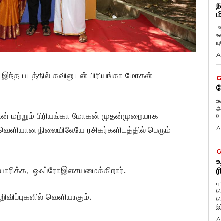
ந
ம
'
உ
ய
A
ந்த படத்தில் கவினுடன் பிரியங்கா மோகன்
G
ப
உ
அ
ன் மற்றும் பிரியங்கா மோகன் முதன்முறையாக
ப
A
ு வெளியான நிலையிலேயே ரசிகர்களிடத்தில் பெரும்
G
உ
ி தயாரிக்க, ஓஃப்ரோஇசையமைக்கிறார்.
ர
ப
க
றிவிப்புகளில் வெளியாகும்.
க
இ
A