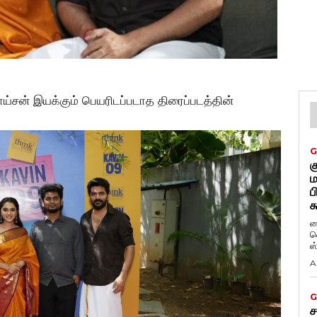
்சன் இயக்கும் பெயரிடப்படாத திரைப்படத்தின்
G
க
ம
ப
க
ப
வ
ஸ
A
G
ச