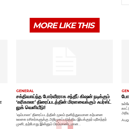
MORE LIKE THIS
GENERAL
GE
சக்திவாய்ந்த போர்வீரராக சந்தீப் கிஷன் நடிக்கும்
போட
ா
‘கரிகாலா’ திரைப்படத்தின் மிரளவைக்கும் ஃபர்ஸ்ட்
உள்ள
லுக் வெளியீடு!
காட்
அரிய
'ஷம்பாலா' திரைப்படத்தின் மூலம் தனித்துவமான கற்பனை
உலகை ரசிகர்களுக்கு அறிமுகப்படுத்திய இயக்குநர் யுகேந்தர்
Augu
முனி, தற்போது இன்னும் பிரம்மாண்டமான...