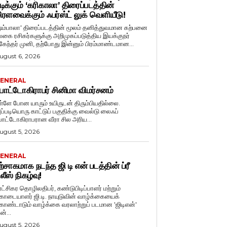
டிக்கும் ‘கரிகாலா’ திரைப்படத்தின்
ிரளவைக்கும் ஃபர்ஸ்ட் லுக் வெளியீடு!
ஷம்பாலா' திரைப்படத்தின் மூலம் தனித்துவமான கற்பனை
லகை ரசிகர்களுக்கு அறிமுகப்படுத்திய இயக்குநர்
ுகேந்தர் முனி, தற்போது இன்னும் பிரம்மாண்டமான...
ugust 6, 2026
ENERAL
ோட்டோகிராபர் சினிமா விமர்சனம்
ள்ளே போன யாரும் உயிருடன் திரும்பியதில்லை.
ப்படியொரு காட்டுப் பகுதிக்கு வைல்டு லைஃப்
ோட்டோகிராபரான வீரா சில அரிய...
ugust 5, 2026
ENERAL
ற்சாகமாக நடந்த ஜி டி என் படத்தின் ப்ரீ
ிலீஸ் நிகழ்வு!
ுரட்சிகர தொழிலதிபர், கண்டுபிடிப்பாளர் மற்றும்
ொடையாளர் ஜி.டி. நாயுடுவின் வாழ்க்கையைக்
ொண்டாடும் வாழ்க்கை வரலாற்றுப் படமான 'ஜிடிஎன்'
ன்...
ugust 5, 2026