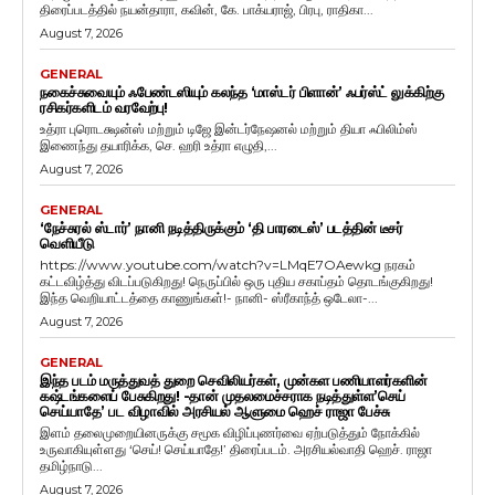
திரைப்படத்தில் நயன்தாரா, கவின், கே. பாக்யராஜ், பிரபு, ராதிகா...
August 7, 2026
GENERAL
நகைச்சுவையும் ஃபேண்டஸியும் கலந்த ‘மாஸ்டர் பிளான்’ ஃபர்ஸ்ட் லுக்கிற்கு
ரசிகர்களிடம் வரவேற்பு!
உத்ரா புரொடக்ஷன்ஸ் மற்றும் டிஜே இன்டர்நேஷனல் மற்றும் தியா ஃபிலிம்ஸ்
இணைந்து தயாரிக்க, செ. ஹரி உத்ரா எழுதி,...
August 7, 2026
GENERAL
‘நேச்சுரல் ஸ்டார்’ நானி நடித்திருக்கும் ‘தி பாரடைஸ்’ படத்தின் டீசர்
வெளியீடு
https://www.youtube.com/watch?v=LMqE7OAewkg நரகம்
கட்டவிழ்த்து விடப்படுகிறது! நெருப்பில் ஒரு புதிய சகாப்தம் தொடங்குகிறது!
இந்த வெறியாட்டத்தை காணுங்கள்!- நானி- ஸ்ரீகாந்த் ஒடேலா-...
August 7, 2026
GENERAL
இந்த படம் மருத்துவத் துறை செவிலியர்கள், முன்கள பணியாளர்களின்
கஷ்டங்களைப் பேசுகிறது! -தான் முதலமைச்சராக நடித்துள்ள’செய்
செய்யாதே’ பட விழாவில் அரசியல் ஆளுமை ஹெச் ராஜா பேச்சு
இளம் தலைமுறையினருக்கு சமூக விழிப்புணர்வை ஏற்படுத்தும் நோக்கில்
உருவாகியுள்ளது ‘செய்! செய்யாதே!’ திரைப்படம். அரசியல்வாதி ஹெச். ராஜா
தமிழ்நாடு...
August 7, 2026