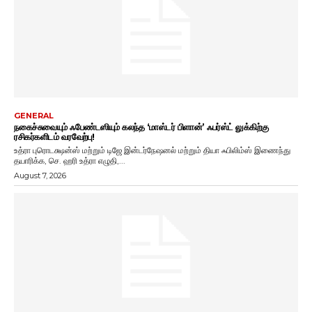
GENERAL
நகைச்சுவையும் ஃபேண்டஸியும் கலந்த ‘மாஸ்டர் பிளான்’ ஃபர்ஸ்ட் லுக்கிற்கு
ரசிகர்களிடம் வரவேற்பு!
உத்ரா புரொடக்ஷன்ஸ் மற்றும் டிஜே இன்டர்நேஷனல் மற்றும் தியா ஃபிலிம்ஸ் இணைந்து
தயாரிக்க, செ. ஹரி உத்ரா எழுதி,...
August 7, 2026