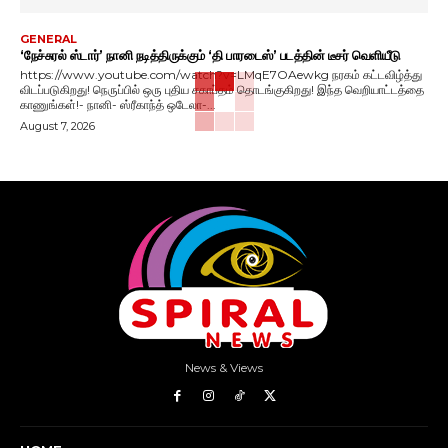
GENERAL
‘நேச்சுரல் ஸ்டார்’ நானி நடித்திருக்கும் ‘தி பாரடைஸ்’ படத்தின் டீசர் வெளியீடு
https://www.youtube.com/watch?v=LMqE7OAewkg நரகம் கட்டவிழ்த்து
விடப்படுகிறது! நெருப்பில் ஒரு புதிய சகாப்தம் தொடங்குகிறது! இந்த வெறியாட்டத்தை
காணுங்கள்!- நானி- ஸ்ரீகாந்த் ஒடேலா-...
August 7, 2026
News & Views