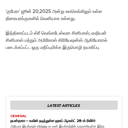
‘குபேரா’ ஜூன் 20,2025 அன்று உலகெங்கிலும் உள்ள
திரையரங்குகளில் வெளியாக உள்ளது.
இத்திரைப்படம் ஸ்ரீ வெங்கடேஸ்வரா சினிமாஸ், ஏஷியன்
சினிமாஸ் மற்றும் அமிகோஸ் கிரியேஷன்ஸ் ஆகியோரால்
படைக்கப்பட்ட ஒரு மதிப்புமிக்க இருமொழி தயாரிப்பு.
LATEST ARTICLES
GENERAL
நயன்தாரா – கவின் நடித்துள்ள ஹாய் ஆகஸ்ட் 28-ல் ரிலீஸ்!
அறிமுக இயக்குநர் விஷ்ணு எடவன் இயக்கத்தில் உருவாகியுள்ள இந்த