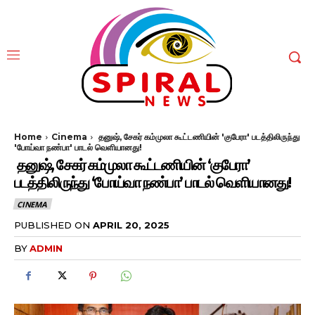
Home
Cinema
தனுஷ், சேகர் கம்முலா கூட்டணியின் 'குபேரா' படத்திலிருந்து
'போய்வா நண்பா' பாடல் வெளியானது!
தனுஷ், சேகர் கம்முலா கூட்டணியின் ‘குபேரா’
படத்திலிருந்து ‘போய்வா நண்பா’ பாடல் வெளியானது!
CINEMA
PUBLISHED ON
APRIL 20, 2025
BY
ADMIN