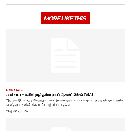
MORE LIKE THIS
GENERAL
நயன்தாரா – கவின் நடித்துள்ள ஹாய் ஆகஸ்ட் 28-ல் ரிலீஸ்!
அறிமுக இயக்குநர் விஷ்ணு எடவன் இயக்கத்தில் உருவாகியுள்ள இந்த திரைப்படத்தில்
நயன்தாரா, கவின், கே. பாக்யராஜ், பிரபு, ராதிகா...
August 7, 2026