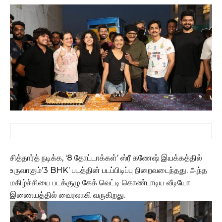
சித்தார்த் நடிக்க, ‘8 தோட்டாக்கள்’ ஸ்ரீ கணேஷ் இயக்கத்தில்
உருவாகும்’3 BHK’ படத்தின் படப்பிடிப்பு நிறைவடைந்தது. அந்த
மகிழ்ச்சியை படக்குழு கேக் வெட்டி கொண்டாடிய வீடியோ
இணையத்தில் வைரலாகி வருகிறது.