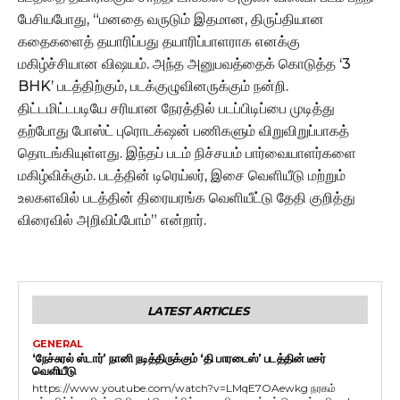
பேசியபோது, “மனதை வருடும் இதமான, திருப்தியான
கதைகளைத் தயாரிப்பது தயாரிப்பாளராக எனக்கு
மகிழ்ச்சியான விஷயம். அந்த அனுபவத்தைக் கொடுத்த ‘3
BHK’ படத்திற்கும், படக்குழுவினருக்கும் நன்றி.
திட்டமிட்டபடியே சரியான நேரத்தில் படப்பிடிப்பை முடித்து
தற்போது போஸ்ட் புரொடக்‌ஷன் பணிகளும் விறுவிறுப்பாகத்
தொடங்கியுள்ளது. இந்தப் படம் நிச்சயம் பார்வையாளர்களை
மகிழ்விக்கும். படத்தின் டிரெய்லர், இசை வெளியீடு மற்றும்
உலகளவில் படத்தின் திரையரங்க வெளியீட்டு தேதி குறித்து
விரைவில் அறிவிப்போம்” என்றார்.
LATEST ARTICLES
GENERAL
‘நேச்சுரல் ஸ்டார்’ நானி நடித்திருக்கும் ‘தி பாரடைஸ்’ படத்தின் டீசர்
வெளியீடு
https://www.youtube.com/watch?v=LMqE7OAewkg நரகம்