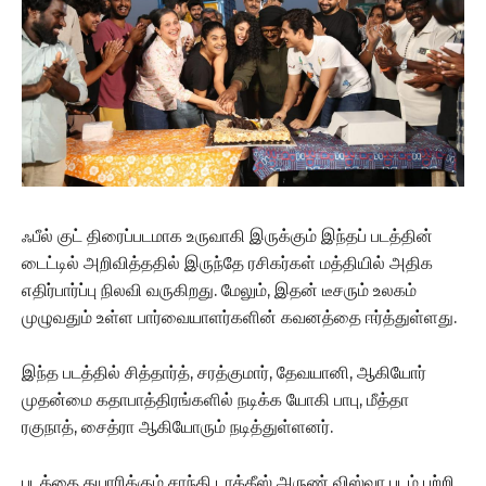
ஃபீல் குட் திரைப்படமாக உருவாகி இருக்கும் இந்தப் படத்தின்
டைட்டில் அறிவித்ததில் இருந்தே ரசிகர்கள் மத்தியில் அதிக
எதிர்பார்ப்பு நிலவி வருகிறது. மேலும், இதன் டீசரும் உலகம்
முழுவதும் உள்ள பார்வையாளர்களின் கவனத்தை ஈர்த்துள்ளது.
இந்த படத்தில் சித்தார்த், சரத்குமார், தேவயானி, ஆகியோர்
முதன்மை கதாபாத்திரங்களில் நடிக்க யோகி பாபு, மீத்தா
ரகுநாத், சைத்ரா ஆகியோரும் நடித்துள்ளனர்.
படத்தை தயாரிக்கும் சாந்தி டாக்கீஸ் அருண் விஸ்வா படம் பற்றி