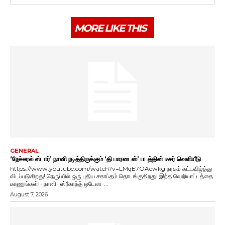
MORE LIKE THIS
GENERAL
‘நேச்சுரல் ஸ்டார்’ நானி நடித்திருக்கும் ‘தி பாரடைஸ்’ படத்தின் டீசர் வெளியீடு
https://www.youtube.com/watch?v=LMqE7OAewkg நரகம் கட்டவிழ்த்து
விடப்படுகிறது! நெருப்பில் ஒரு புதிய சகாப்தம் தொடங்குகிறது! இந்த வெறியாட்டத்தை
காணுங்கள்!- நானி- ஸ்ரீகாந்த் ஒடேலா-...
August 7, 2026