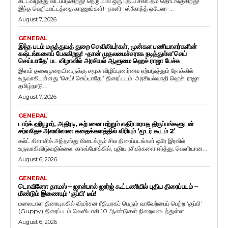
கட்டவிழ்த்து விடப்படுகிறது! நெருப்பில் ஒரு புதிய சகாப்தம் தொடங்குகிறது!
இந்த வெறியாட்டத்தை காணுங்கள்!- நானி- ஸ்ரீகாந்த் ஒடேலா-...
August 7, 2026
GENERAL
இந்த படம் மருத்துவத் துறை செவிலியர்கள், முன்கள பணியாளர்களின்
கஷ்டங்களைப் பேசுகிறது! -தான் முதலமைச்சராக நடித்துள்ள’செய்
செய்யாதே’ பட விழாவில் அரசியல் ஆளுமை ஹெச் ராஜா பேச்சு
இளம் தலைமுறையினருக்கு சமூக விழிப்புணர்வை ஏற்படுத்தும் நோக்கில்
உருவாகியுள்ளது ‘செய்! செய்யாதே!’ திரைப்படம். அரசியல்வாதி ஹெச். ராஜா
தமிழ்நாடு...
August 7, 2026
GENERAL
டார்க் ஹியூமர், அதிரடி, கற்பனை மற்றும் எதிர்பாராத திருப்பங்களுடன்
சர்வதேச அளவிலான கதைக்களத்தில் விரியும் ‘மூடர் கூடம் 2’
கல்ட் கிளாசிக் அந்தஸ்து கிடைக்கும் சில திரைப்படங்கள் ஒரே இரவில்
உருவாகிவிடுவதில்லை. காலப்போக்கில், புதிய ரசிகர்களை ஈர்த்து, வெளியான...
August 6, 2026
GENERAL
டொவினோ தாமஸ் – ஜான்பால் ஜார்ஜ் கூட்டணியில் புதிய திரைப்படம் –
மீண்டும் இணையும் ‘குப்பி’ டீம்!
மலையாள திரையுலகில் விமர்சன ரீதியாகப் பெரும் வரவேற்பைப் பெற்ற ‘குப்பி’
(Guppy) திரைப்படம் வெளியாகி 10 ஆண்டுகள் நிறைவடைந்துள்ள...
August 6, 2026