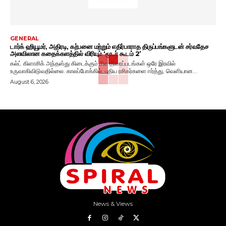
GENERAL
டார்க் ஹியூமர், அதிரடி, கற்பனை மற்றும் எதிர்பாராத திருப்பங்களுடன் சர்வதேச
அளவிலான கதைக்களத்தில் விரியும் ‘மூடர் கூடம் 2’
கல்ட் கிளாசிக் அந்தஸ்து கிடைக்கும் சில திரைப்படங்கள் ஒரே இரவில்
உருவாகிவிடுவதில்லை. காலப்போக்கில், புதிய ரசிகர்களை ஈர்த்து, வெளியான...
August 6, 2026
News & Views