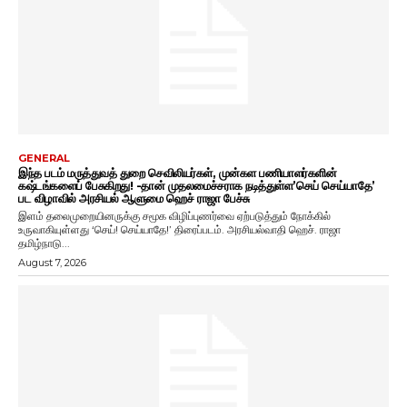
GENERAL
இந்த படம் மருத்துவத் துறை செவிலியர்கள், முன்கள பணியாளர்களின்
கஷ்டங்களைப் பேசுகிறது! -தான் முதலமைச்சராக நடித்துள்ள’செய் செய்யாதே’
பட விழாவில் அரசியல் ஆளுமை ஹெச் ராஜா பேச்சு
இளம் தலைமுறையினருக்கு சமூக விழிப்புணர்வை ஏற்படுத்தும் நோக்கில்
உருவாகியுள்ளது ‘செய்! செய்யாதே!’ திரைப்படம். அரசியல்வாதி ஹெச். ராஜா
தமிழ்நாடு...
August 7, 2026