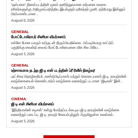
'ஷம்பாலா' திரைப்படத்தின் மூலம் தனித்துவமான கற்பனை உலகை
ரசிகர்களுக்கு அறிமுகப்படுத்திய இயக்குநர் யுகேந்தர் முனி, தற்போது இன்னும்
பிரம்மாண்டமான...
August 6, 2026
GENERAL
போட்டோகிராபர் சினிமா விமர்சனம்
உள்ளே போன யாரும் உயிருடன் திரும்பியதில்லை. அப்படியொரு காட்டுப்
பகுதிக்கு வைல்டு லைஃப் போட்டோகிராபரான வீரா சில அரிய...
August 5, 2026
GENERAL
உற்சாகமாக நடந்த ஜி டி என் படத்தின் ப்ரீ ரிலீஸ் நிகழ்வு!
புரட்சிகர தொழிலதிபர், கண்டுபிடிப்பாளர் மற்றும் கொடையாளர் ஜி.டி. நாயுடுவின்
வாழ்க்கையைக் கொண்டாடும் வாழ்க்கை வரலாற்றுப் படமான 'ஜிடிஎன்' இன்...
August 5, 2026
CINEMA
ஜி டி என் சினிமா விமர்சனம்
'இந்தியாவின் எடிசன்' என்று போற்றப்படக்கூடிய ஜி டி நாயுடுவின் வாழ்க்கை
வரலாற்றுப் படைப்பு. ஜி.டி. நாயுடு கோயம்புத்தூர் அருகிலுள்ள கலங்கல்...
August 5, 2026