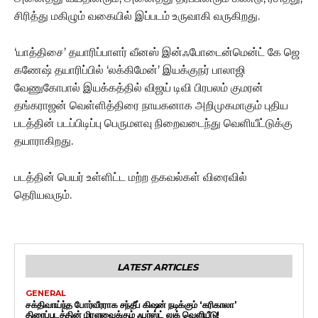
சிரித்து மகிழும் வகையில் இப்படம் உருவாகி வருகிறது.
‘யாத்திசை’ தயாரிப்பாளர் வீனஸ் இன்ஃபோடைன்மென்ட் கே ஜெ
கணேஷ் தயாரிப்பில் ‘லக்கிமேன்’ இயக்குநர் பாலாஜி
வேணுகோபால் இயக்கத்தில் விஜய் டிவி பிரபலம் குமரன்
தங்கராஜன் வெள்ளித்திரை நாயகனாக அறிமுகமாகும் புதிய
படத்தின் படப்பிடிப்பு பெருமளவு நிறைவடைந்து வெளியீட்டுக்கு
தயாராகிறது.
படத்தின் பெயர் உள்ளிட்ட மற்ற தகவல்கள் விரைவில்
தெரியவரும்.
LATEST ARTICLES
GENERAL
சக்திவாய்ந்த போர்வீரராக சந்தீப் கிஷன் நடிக்கும் ‘கரிகாலா’
திரைப்படத்தின் மிரளவைக்கும் ஃபர்ஸ்ட் லுக் வெளியீடு!