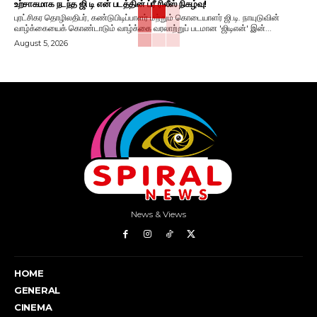
உற்சாகமாக நடந்த ஜி டி என் படத்தின் ப்ரீ ரிலீஸ் நிகழ்வு!
புரட்சிகர தொழிலதிபர், கண்டுபிடிப்பாளர் மற்றும் கொடையாளர் ஜி.டி. நாயுடுவின்
வாழ்க்கையைக் கொண்டாடும் வாழ்க்கை வரலாற்றுப் படமான 'ஜிடிஎன்' இன்...
August 5, 2026
News & Views
HOME
GENERAL
CINEMA