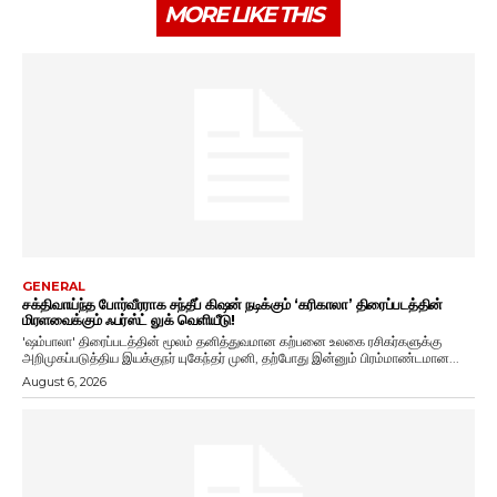
MORE LIKE THIS
GENERAL
சக்திவாய்ந்த போர்வீரராக சந்தீப் கிஷன் நடிக்கும் ‘கரிகாலா’ திரைப்படத்தின்
மிரளவைக்கும் ஃபர்ஸ்ட் லுக் வெளியீடு!
'ஷம்பாலா' திரைப்படத்தின் மூலம் தனித்துவமான கற்பனை உலகை ரசிகர்களுக்கு
அறிமுகப்படுத்திய இயக்குநர் யுகேந்தர் முனி, தற்போது இன்னும் பிரம்மாண்டமான...
August 6, 2026