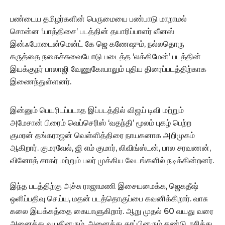
பண்டைய தமிழர்களின் பெருமையை பண்பாடு மாறாமல்
சொன்ன ‘யாத்திசை’ படத்தின் தயாரிப்பாளர் வீனஸ்
இன்ஃபோடைன்மென்ட் கே ஜெ கணேஷும், நல்லதொரு
கருத்தை நகைச்சுவையோடு படைத்த ‘லக்கிமேன்’ படத்தின்
இயக்குநர் பாலாஜி வேணுகோபாலும் புதிய திரைப்படத்திற்காக
இணைந்துள்ளனர்.
இன்னும் பெயரிடப்படாத இப்படத்தில் விஜய் டிவி மற்றும்
அமேசான் பிரைம் வெப்செரிஸ் ‘வதந்தி’ மூலம் புகழ் பெற்ற
குமரன் தங்கராஜன் வெள்ளித்திரை நாயகனாக அறிமுகம்
ஆகிறார். குமரவேல், ஜி எம் குமார், லிவிங்ஸ்டன், பால சரவணன்,
வினோத் சாகர் மற்றும் பலர் முக்கிய வேடங்களில் நடிக்கின்றனர்.
இந்த படத்திற்கு அச்சு ராஜாமணி இசையமைக்க, ஜெகதீஷ்
ஒளிப்பதிவு செய்ய, மதன் படத்தொகுப்பை கவனிக்கிறார். வாசு
கலை இயக்கத்தை கையாளுகிறார். ஆறு முதல் 60 வயது வரை
அனைத்து வயதினரும், அனைத்து தரப்பினரும் கண்டு, ரசித்து,