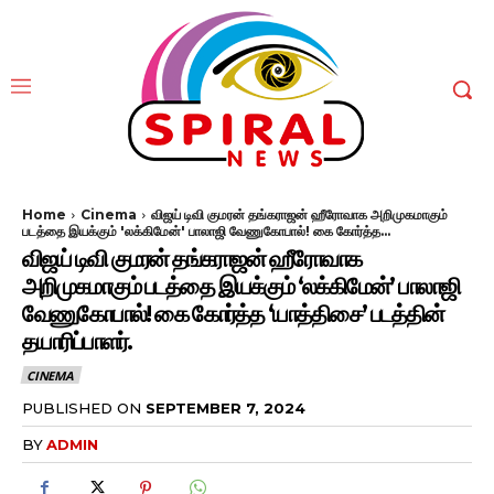
Home
Cinema
விஜய் டிவி குமரன் தங்கராஜன் ஹீரோவாக அறிமுகமாகும்
படத்தை இயக்கும் 'லக்கிமேன்' பாலாஜி வேணுகோபால்! கை கோர்த்த...
விஜய் டிவி குமரன் தங்கராஜன் ஹீரோவாக
அறிமுகமாகும் படத்தை இயக்கும் ‘லக்கிமேன்’ பாலாஜி
வேணுகோபால்! கை கோர்த்த ‘யாத்திசை’ படத்தின்
தயாரிப்பாளர்.
CINEMA
PUBLISHED ON
SEPTEMBER 7, 2024
BY
ADMIN