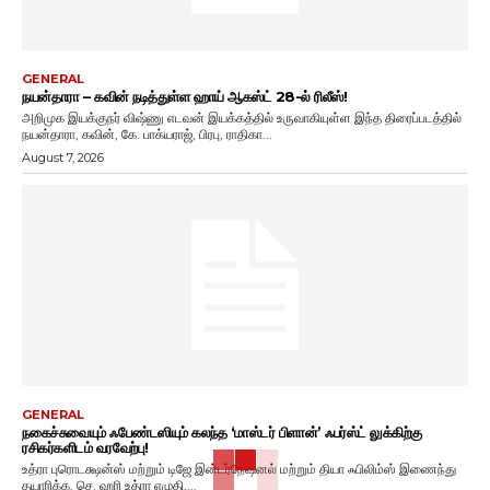
GENERAL
நயன்தாரா – கவின் நடித்துள்ள ஹாய் ஆகஸ்ட் 28-ல் ரிலீஸ்!
அறிமுக இயக்குநர் விஷ்ணு எடவன் இயக்கத்தில் உருவாகியுள்ள இந்த திரைப்படத்தில்
நயன்தாரா, கவின், கே. பாக்யராஜ், பிரபு, ராதிகா...
August 7, 2026
GENERAL
நகைச்சுவையும் ஃபேண்டஸியும் கலந்த ‘மாஸ்டர் பிளான்’ ஃபர்ஸ்ட் லுக்கிற்கு
ரசிகர்களிடம் வரவேற்பு!
உத்ரா புரொடக்ஷன்ஸ் மற்றும் டிஜே இன்டர்நேஷனல் மற்றும் தியா ஃபிலிம்ஸ் இணைந்து
தயாரிக்க, செ. ஹரி உத்ரா எழுதி,...