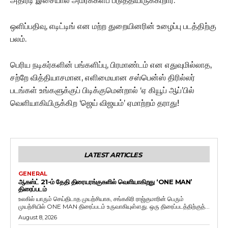
அதிரடி இசையால் அமர்க்களப் படுத்தியிருக்கிறார்.
ஒளிப்பதிவு, எடிட்டிங் என மற்ற துறையினரின் உழைப்பு படத்திற்கு
பலம்.
பெரிய நடிகர்களின் பங்களிப்பு, பிரமாண்டம் என எதுவுமில்லாத,
சற்றே வித்தியாசமான, எளிமையான சஸ்பென்ஸ் திரில்லர்
படங்கள் உங்களுக்குப் பிடிக்குமென்றால் ‘ஏ கியூப் ஆப்’பில்
வெளியாகியிருக்கிற ‘ஜெய் விஜயம்’ ஏமாற்றம் தராது!
LATEST ARTICLES
GENERAL
ஆகஸ்ட் 21-ம் தேதி திரையரங்குகளில் வெளியாகிறது ‘ONE MAN’
திரைப்படம்
உலகில் யாரும் செய்திடாத முயற்சியாக, சங்ககிரி ராஜ்குமாரின் பெரும்
முயற்சியில் ONE MAN திரைப்படம் உருவாகியுள்ளது. ஒரு திரைப்படத்திற்குத்...
August 8, 2026