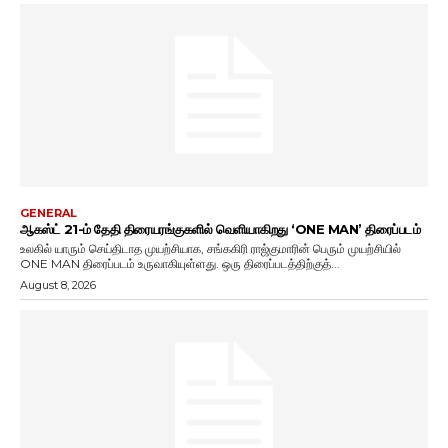
GENERAL
ஆகஸ்ட் 21-ம் தேதி திரையரங்குகளில் வெளியாகிறது ‘ONE MAN’ திரைப்படம்
உலகில் யாரும் செய்திடாத முயற்சியாக, சங்ககிரி ராஜ்குமாரின் பெரும் முயற்சியில்
ONE MAN திரைப்படம் உருவாகியுள்ளது. ஒரு திரைப்படத்திற்குத்...
August 8, 2026