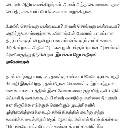
சொல்லி அதிர வைக்கிறார்கள். அவன் அந்த கொலையை தான்
செய்திருக்க வாய்ப்பேயில்லை என மறுக்கிறான்.
போலீஸ் சொல்வது உண்மையா? அவன் சொல்வது உண்மையா?
தெரிந்துகொள்வதற்காக ஃபிளாஷ்பேக் போனால், பரபரப்பான
திருப்பங்களும் விறுவிறுப்பான சம்பவங்களும் காட்சிகளாக
விரிகின்றன… அதில் ‘அட’ என்று வியக்கும்படியான அம்சங்கள்
அணிவகுத்து நிற்கின்றன.
இயக்கம் ஜெயசதீஷன்
நாகேஸ்வரன்
தான் வாழ்வது யாருடன், தனக்கு உண்மையிலேயே ஞாபக மறதி
வியாதி இருக்கிறதா, தன் மீதான கொலைக் குற்றம் எந்தளவு
உண்மை என படத்தின் இடைவேளை வரை குழம்பித் தவிப்பதில்
அப்பாவித் தனத்தையும், பின்னர் சுதாரித்து தன்னை நிரபராதி
என நிரூபிக்க எடுத்துக் கொள்ளும் முயற்சிகளில்
புத்திசாலித்தனத்தையும் சரிவிகிதத்தில் கலந்து தந்து
கவனிக்க வைக்கிறார் ஜெய் ஆகாஷ். மின்னல் போல் மிகச்சில
நிமிடங்களே வந்துபோகும் சண்டைக் காட்சிகளில் இடி