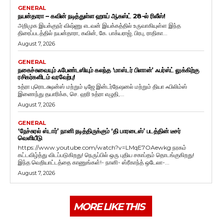
GENERAL
நயன்தாரா – கவின் நடித்துள்ள ஹாய் ஆகஸ்ட் 28-ல் ரிலீஸ்!
அறிமுக இயக்குநர் விஷ்ணு எடவன் இயக்கத்தில் உருவாகியுள்ள இந்த
திரைப்படத்தில் நயன்தாரா, கவின், கே. பாக்யராஜ், பிரபு, ராதிகா...
August 7, 2026
GENERAL
நகைச்சுவையும் ஃபேண்டஸியும் கலந்த ‘மாஸ்டர் பிளான்’ ஃபர்ஸ்ட் லுக்கிற்கு
ரசிகர்களிடம் வரவேற்பு!
உத்ரா புரொடக்ஷன்ஸ் மற்றும் டிஜே இன்டர்நேஷனல் மற்றும் தியா ஃபிலிம்ஸ்
இணைந்து தயாரிக்க, செ. ஹரி உத்ரா எழுதி,...
August 7, 2026
GENERAL
‘நேச்சுரல் ஸ்டார்’ நானி நடித்திருக்கும் ‘தி பாரடைஸ்’ படத்தின் டீசர்
வெளியீடு
https://www.youtube.com/watch?v=LMqE7OAewkg நரகம்
கட்டவிழ்த்து விடப்படுகிறது! நெருப்பில் ஒரு புதிய சகாப்தம் தொடங்குகிறது!
இந்த வெறியாட்டத்தை காணுங்கள்!- நானி- ஸ்ரீகாந்த் ஒடேலா-...
August 7, 2026
MORE LIKE THIS