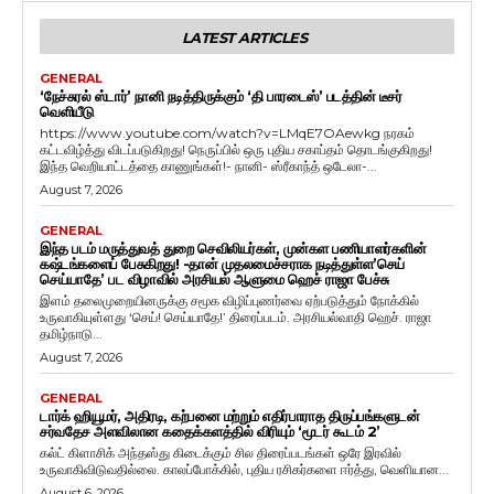
LATEST ARTICLES
GENERAL
‘நேச்சுரல் ஸ்டார்’ நானி நடித்திருக்கும் ‘தி பாரடைஸ்’ படத்தின் டீசர்
வெளியீடு
https://www.youtube.com/watch?v=LMqE7OAewkg நரகம்
கட்டவிழ்த்து விடப்படுகிறது! நெருப்பில் ஒரு புதிய சகாப்தம் தொடங்குகிறது!
இந்த வெறியாட்டத்தை காணுங்கள்!- நானி- ஸ்ரீகாந்த் ஒடேலா-...
August 7, 2026
GENERAL
இந்த படம் மருத்துவத் துறை செவிலியர்கள், முன்கள பணியாளர்களின்
கஷ்டங்களைப் பேசுகிறது! -தான் முதலமைச்சராக நடித்துள்ள’செய்
செய்யாதே’ பட விழாவில் அரசியல் ஆளுமை ஹெச் ராஜா பேச்சு
இளம் தலைமுறையினருக்கு சமூக விழிப்புணர்வை ஏற்படுத்தும் நோக்கில்
உருவாகியுள்ளது ‘செய்! செய்யாதே!’ திரைப்படம். அரசியல்வாதி ஹெச். ராஜா
தமிழ்நாடு...
August 7, 2026
GENERAL
டார்க் ஹியூமர், அதிரடி, கற்பனை மற்றும் எதிர்பாராத திருப்பங்களுடன்
சர்வதேச அளவிலான கதைக்களத்தில் விரியும் ‘மூடர் கூடம் 2’
கல்ட் கிளாசிக் அந்தஸ்து கிடைக்கும் சில திரைப்படங்கள் ஒரே இரவில்
உருவாகிவிடுவதில்லை. காலப்போக்கில், புதிய ரசிகர்களை ஈர்த்து, வெளியான...
August 6, 2026