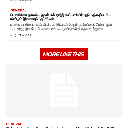
GENERAL
டொவினோ தாமஸ் – ஜான்பால் ஜார்ஜ் கூட்டணியில் புதிய திரைப்படம் –
மீண்டும் இணையும் ‘குப்பி’ டீம்!
மலையாள திரையுலகில் விமர்சன ரீதியாகப் பெரும் வரவேற்பைப் பெற்ற ‘குப்பி’
(Guppy) திரைப்படம் வெளியாகி 10 ஆண்டுகள் நிறைவடைந்துள்ள...
August 6, 2026
MORE LIKE THIS
GENERAL