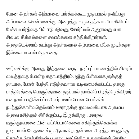
போன அவர்கள் அம்மாவை பார்க்கக்கூட முடியாமல் தவிப்பது,
அம்மாவை சென்னைக்கு அழைத்து வருவதற்காக போலீஸிடம்
பேச்சு வார்த்தையில் ஈடுபடுவது, கோர்ட்டில் ஆஜராவது என
சிலபல சிக்கல்களை சவால்களை சந்திக்கிறார்கள்.
அதையெல்லாம் கடந்து அவர்களால் அம்மாவை மீட்க முடிந்ததா
இல்லையா என்பதே கதை…
ஊர்வசிக்கு அவரது இத்தனை வருட நடிப்புப் பயணத்தில் சிகரம்
வைத்ததை போன்ற கதாபாத்திரம். ஐந்து பிள்ளைகளுக்குத்
தாயாக, பேரன் பேத்தி எடுத்தவராக வடிவமைக்கப்பட்ட தனது
பாத்திரத்தை பொருத்தமான நடிப்பால் தாங்கிப் பிடித்திருக்கிறார்.
மனநலம் பாதிக்கப்ப்ப அவர் மனம் போன போக்கில்
நடந்துகொள்வதெல்லாம் ஊராருக்கு தலைவலியாக அமைய
அவை ரசித்துச் சிரிக்கும்படி இருக்கிறது. மனநல
மருத்துவமனையின் கட்டுப்பாடுகளை சகித்துக்கொள்ள
முடியாமல் வேதனைக்கு ஆளாகிற, தன்னை அடித்த மகனுக்கு
கொஞ்ச நேரத்திலேயே உணவு ஊட்டுகிற தருணங்கள் நெகிழ