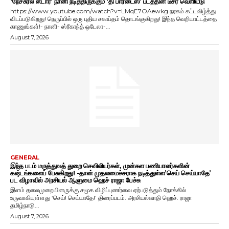
‘நேச்சுரல் ஸ்டார்’ நானி நடித்திருக்கும் ‘தி பாரடைஸ்’ படத்தின் டீசர் வெளியீடு
https://www.youtube.com/watch?v=LMqE7OAewkg நரகம் கட்டவிழ்த்து
விடப்படுகிறது! நெருப்பில் ஒரு புதிய சகாப்தம் தொடங்குகிறது! இந்த வெறியாட்டத்தை
காணுங்கள்!- நானி- ஸ்ரீகாந்த் ஒடேலா-...
August 7, 2026
GENERAL
இந்த படம் மருத்துவத் துறை செவிலியர்கள், முன்கள பணியாளர்களின்
கஷ்டங்களைப் பேசுகிறது! -தான் முதலமைச்சராக நடித்துள்ள’செய் செய்யாதே’
பட விழாவில் அரசியல் ஆளுமை ஹெச் ராஜா பேச்சு
இளம் தலைமுறையினருக்கு சமூக விழிப்புணர்வை ஏற்படுத்தும் நோக்கில்
உருவாகியுள்ளது ‘செய்! செய்யாதே!’ திரைப்படம். அரசியல்வாதி ஹெச். ராஜா
தமிழ்நாடு...
August 7, 2026