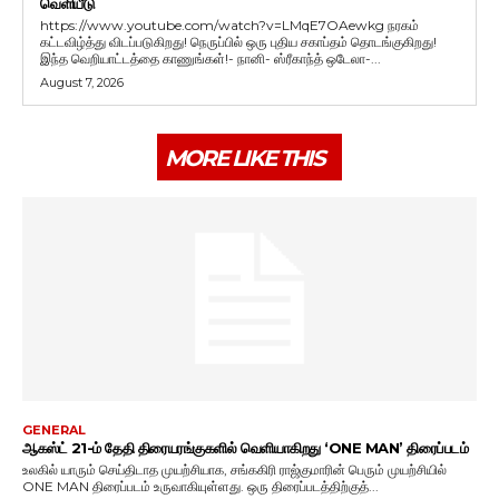
வெளியீடு
https://www.youtube.com/watch?v=LMqE7OAewkg நரகம்
கட்டவிழ்த்து விடப்படுகிறது! நெருப்பில் ஒரு புதிய சகாப்தம் தொடங்குகிறது!
இந்த வெறியாட்டத்தை காணுங்கள்!- நானி- ஸ்ரீகாந்த் ஒடேலா-...
August 7, 2026
MORE LIKE THIS
GENERAL
ஆகஸ்ட் 21-ம் தேதி திரையரங்குகளில் வெளியாகிறது ‘ONE MAN’ திரைப்படம்
உலகில் யாரும் செய்திடாத முயற்சியாக, சங்ககிரி ராஜ்குமாரின் பெரும் முயற்சியில்
ONE MAN திரைப்படம் உருவாகியுள்ளது. ஒரு திரைப்படத்திற்குத்...