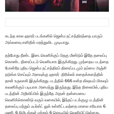
கடந்த கால ஹாரர் படங்களில் ஜென்ம நட்சத்திரத்தை யாரும்
அவ்வளவு எளிதில் மறந்துவிட முடியாது.
தற்போது நீண்ட இடைவெளிக்குப் பிறகு மீண்டும் இதே தலைப்பு
கொண்ட திரைப்படம் வெளியாக இருக்கிறது. முந்தைய படத்தை
போன்றே புதிய ஜென்ம நட்சத்திரம் திரைப்படமும் நம்மை அஞ்சி
நடுங்க செய்யும் அளவுக்கு ஹாரர் திரில்லர் கதைக்களத்தில்
தான் உருவாகி இருக்கிறது. படத்தில் 666 என்ற விஷயம் மிகவும்
கவனிக்கும் படியாக அமைந்து இருந்தது. இந்த நிலையில், புதிய
படத்தின் அறிவிப்பில் இருந்தே அதன் தன்மையை
வெளிக்கொண்டு வரும் வகையில், இந்தப் படக்குழு படத்தின்
தலைப்பு மற்றும் ஃபர்ஸ்ட் லுக் உள்ளிட்டவற்றை மாலை சரியாக 6
மணி, 6 நிமிடங்கள் மற்றும் 6 நொடியில் வெளியிட்டுள்ளது.