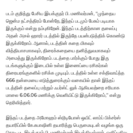
படம் குறித்து பேசிய இயக்குநர் பி. மணிவர்மன், “முந்தைய
ஜென்ம நட்சத்திரம் போன்றே, இந்தப் படமும் பேசும் படியாக
இருக்கும் என்று நம்புகிறேன். இந்தப் படத்திற்கான தலைப்பு
அதன் அசல் ஹாரர் படத்தில் இருந்தே பயன்படுத்திக் கொண்டு
இருக்கிறோம். ஆனால், படத்தின் கதை மிகவும்
வித்தியாசமாகவும், திரைக்கதையை தனித்துவமாகவும்
அமைத்து இருக்கிறோம். படத்தை பார்க்கும் போது இரு
படங்களுக்கும் இடையில் உள்ள இணைப்பை ரசிகர்கள்
திரையரங்குகளில் ரசிக்க முடியும். படத்தில் உள்ள சக்திவாய்ந்த
666 தன்மையை எடுத்துரைக்கும் வகையில் தான் இந்தப்
படத்தின் தலைப்பு மற்றும் ஃபர்ஸ்ட் லுக் ஆகியவற்றை சரியாக
மாலை 6.06.06 மணிக்கு வெளியிட்டு இருக்கிறோம்,” என்று
தெரிவித்தார்.
இந்தப் படத்தை அமோஹம் ஸ்டூடியோஸ் ஒயிட் லாம்ப் பிக்சர்ஸ்
தயாரிப்பில் கே.சுபாஷினி தயாரித்து பெருமையுடன் வழங்க ஒரு
நொடி பட இயக்குநர் பி. மணிவர்மன் இயக்கியுள்ளார். ஒளிப்பதிவு