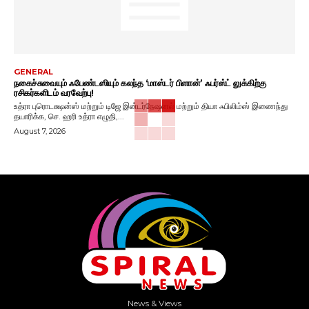
GENERAL
நகைச்சுவையும் ஃபேண்டஸியும் கலந்த ‘மாஸ்டர் பிளான்’ ஃபர்ஸ்ட் லுக்கிற்கு
ரசிகர்களிடம் வரவேற்பு!
உத்ரா புரொடக்ஷன்ஸ் மற்றும் டிஜே இன்டர்நேஷனல் மற்றும் தியா ஃபிலிம்ஸ் இணைந்து
தயாரிக்க, செ. ஹரி உத்ரா எழுதி,...
August 7, 2026
News & Views