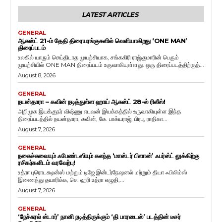
LATEST ARTICLES
GENERAL
ஆகஸ்ட் 21-ம் தேதி திரையரங்குகளில் வெளியாகிறது ‘ONE MAN’
திரைப்படம்
உலகில் யாரும் செய்திடாத முயற்சியாக, சங்ககிரி ராஜ்குமாரின் பெரும்
முயற்சியில் ONE MAN திரைப்படம் உருவாகியுள்ளது. ஒரு திரைப்படத்திற்குத்...
August 8, 2026
GENERAL
நயன்தாரா – கவின் நடித்துள்ள ஹாய் ஆகஸ்ட் 28-ல் ரிலீஸ்!
அறிமுக இயக்குநர் விஷ்ணு எடவன் இயக்கத்தில் உருவாகியுள்ள இந்த
திரைப்படத்தில் நயன்தாரா, கவின், கே. பாக்யராஜ், பிரபு, ராதிகா...
August 7, 2026
GENERAL
நகைச்சுவையும் ஃபேண்டஸியும் கலந்த ‘மாஸ்டர் பிளான்’ ஃபர்ஸ்ட் லுக்கிற்கு
ரசிகர்களிடம் வரவேற்பு!
உத்ரா புரொடக்ஷன்ஸ் மற்றும் டிஜே இன்டர்நேஷனல் மற்றும் தியா ஃபிலிம்ஸ்
இணைந்து தயாரிக்க, செ. ஹரி உத்ரா எழுதி,...
August 7, 2026
GENERAL
‘நேச்சுரல் ஸ்டார்’ நானி நடித்திருக்கும் ‘தி பாரடைஸ்’ படத்தின் டீசர்