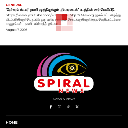
GENERAL
‘நேச்சுரல் ஸ்டார்’ நானி நடித்திருக்கும் ‘தி பாரடைஸ்’ படத்தின் டீசர் வெளியீடு
https://www.youtube.com/watch?v=LMqE7OAewkg நரகம் கட்டவிழ்த்து
விடப்படுகிறது! நெருப்பில் ஒரு புதிய சகாப்தம் தொடங்குகிறது! இந்த வெறியாட்டத்தை
காணுங்கள்!- நானி- ஸ்ரீகாந்த் ஒடேலா-...
August 7, 2026
News & Views
HOME