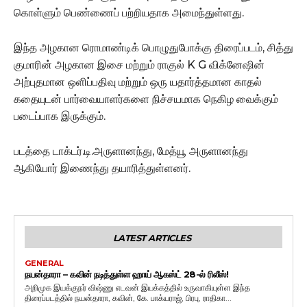
கொள்ளும் பெண்ணைப் பற்றியதாக அமைந்துள்ளது.
இந்த அழகான ரொமாண்டிக் பொழுதுபோக்கு திரைப்படம், சித்து
குமாரின் அழகான இசை மற்றும் ராகுல் K G விக்னேஷின்
அற்புதமான ஒளிப்பதிவு மற்றும் ஒரு யதார்த்தமான காதல்
கதையுடன் பார்வையாளர்களை நிச்சயமாக நெகிழ வைக்கும்
படைப்பாக இருக்கும்.
படத்தை டாக்டர்.டி.அருளானந்து, மேத்யூ அருளானந்து
ஆகியோர் இணைந்து தயாரித்துள்ளனர்.
LATEST ARTICLES
GENERAL
நயன்தாரா – கவின் நடித்துள்ள ஹாய் ஆகஸ்ட் 28-ல் ரிலீஸ்!
அறிமுக இயக்குநர் விஷ்ணு எடவன் இயக்கத்தில் உருவாகியுள்ள இந்த
திரைப்படத்தில் நயன்தாரா, கவின், கே. பாக்யராஜ், பிரபு, ராதிகா...