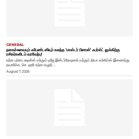
GENERAL
நகைச்சுவையும் ஃபேண்டஸியும் கலந்த ‘மாஸ்டர் பிளான்’ ஃபர்ஸ்ட் லுக்கிற்கு
ரசிகர்களிடம் வரவேற்பு!
உத்ரா புரொடக்ஷன்ஸ் மற்றும் டிஜே இன்டர்நேஷனல் மற்றும் தியா ஃபிலிம்ஸ் இணைந்து
தயாரிக்க, செ. ஹரி உத்ரா எழுதி,...
August 7, 2026