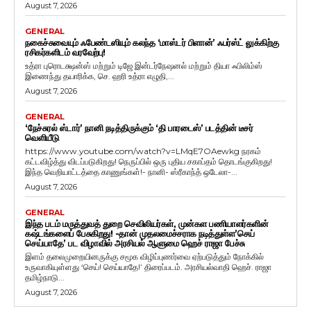
August 7, 2026
GENERAL
நகைச்சுவையும் ஃபேண்டஸியும் கலந்த ‘மாஸ்டர் பிளான்’ ஃபர்ஸ்ட் லுக்கிற்கு
ரசிகர்களிடம் வரவேற்பு!
உத்ரா புரொடக்ஷன்ஸ் மற்றும் டிஜே இன்டர்நேஷனல் மற்றும் தியா ஃபிலிம்ஸ்
இணைந்து தயாரிக்க, செ. ஹரி உத்ரா எழுதி,...
August 7, 2026
GENERAL
‘நேச்சுரல் ஸ்டார்’ நானி நடித்திருக்கும் ‘தி பாரடைஸ்’ படத்தின் டீசர்
வெளியீடு
https://www.youtube.com/watch?v=LMqE7OAewkg நரகம்
கட்டவிழ்த்து விடப்படுகிறது! நெருப்பில் ஒரு புதிய சகாப்தம் தொடங்குகிறது!
இந்த வெறியாட்டத்தை காணுங்கள்!- நானி- ஸ்ரீகாந்த் ஒடேலா-...
August 7, 2026
GENERAL
இந்த படம் மருத்துவத் துறை செவிலியர்கள், முன்கள பணியாளர்களின்
கஷ்டங்களைப் பேசுகிறது! -தான் முதலமைச்சராக நடித்துள்ள’செய்
செய்யாதே’ பட விழாவில் அரசியல் ஆளுமை ஹெச் ராஜா பேச்சு
இளம் தலைமுறையினருக்கு சமூக விழிப்புணர்வை ஏற்படுத்தும் நோக்கில்
உருவாகியுள்ளது ‘செய்! செய்யாதே!’ திரைப்படம். அரசியல்வாதி ஹெச். ராஜா
தமிழ்நாடு...
August 7, 2026