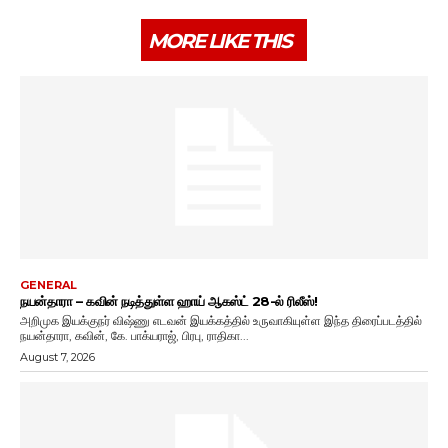
MORE LIKE THIS
GENERAL
நயன்தாரா – கவின் நடித்துள்ள ஹாய் ஆகஸ்ட் 28-ல் ரிலீஸ்!
அறிமுக இயக்குநர் விஷ்ணு எடவன் இயக்கத்தில் உருவாகியுள்ள இந்த திரைப்படத்தில்
நயன்தாரா, கவின், கே. பாக்யராஜ், பிரபு, ராதிகா...
August 7, 2026