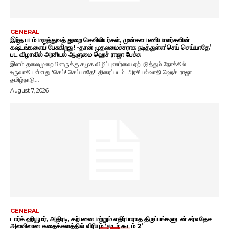
GENERAL
இந்த படம் மருத்துவத் துறை செவிலியர்கள், முன்கள பணியாளர்களின்
கஷ்டங்களைப் பேசுகிறது! -தான் முதலமைச்சராக நடித்துள்ள’செய் செய்யாதே’
பட விழாவில் அரசியல் ஆளுமை ஹெச் ராஜா பேச்சு
இளம் தலைமுறையினருக்கு சமூக விழிப்புணர்வை ஏற்படுத்தும் நோக்கில்
உருவாகியுள்ளது ‘செய்! செய்யாதே!’ திரைப்படம். அரசியல்வாதி ஹெச். ராஜா
தமிழ்நாடு...
August 7, 2026
GENERAL
டார்க் ஹியூமர், அதிரடி, கற்பனை மற்றும் எதிர்பாராத திருப்பங்களுடன் சர்வதேச
அளவிலான கதைக்களத்தில் விரியும் ‘மூடர் கூடம் 2’