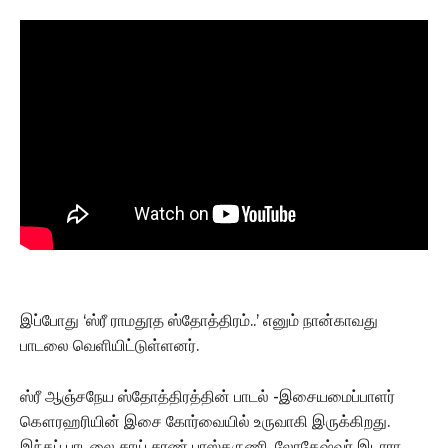
இப்போது ‘ஸ்ரீ ராமதூத ஸ்தோத்திரம்..’ எனும் நான்காவது
பாடலை வெளியிட்டுள்ளனர்.
ஸ்ரீ ஆஞ்சநேய ஸ்தோத்திரத்தின் பாடல் -இசையமைப்பாளர்
கௌரஹரியின் இசை கோர்வையில் உருவாகி இருக்கிறது.
இந்தப் பாடலை சாய் சரண் பாஸ்கருணி, லோகேஷ்வர் இடாரா