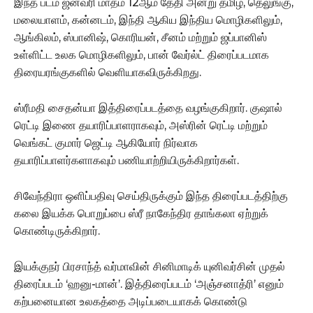
இந்த படம் ஜனவரி மாதம் 12ஆம் தேதி அன்று தமிழ், தெலுங்கு,
மலையாளம், கன்னடம், இந்தி ஆகிய இந்திய மொழிகளிலும்,
ஆங்கிலம், ஸ்பானிஷ், கொரியன், சீனம் மற்றும் ஜப்பானிஸ்
உள்ளிட்ட உலக மொழிகளிலும், பான் வேர்ல்ட் திரைப்படமாக
திரையரங்குகளில் வெளியாகவிருக்கிறது.
ஸ்ரீமதி சைதன்யா இத்திரைப்படத்தை வழங்குகிறார். குஷால்
ரெட்டி இணை தயாரிப்பாளராகவும், அஸ்ரின் ரெட்டி மற்றும்
வெங்கட் குமார் ஜெட்டி ஆகியோர் நிர்வாக
தயாரிப்பாளர்களாகவும் பணியாற்றியிருக்கிறார்கள்.
சிவேந்திரா ஒளிப்பதிவு செய்திருக்கும் இந்த திரைப்படத்திற்கு
கலை இயக்க பொறுப்பை ஸ்ரீ நாகேந்திர தாங்கலா ஏற்றுக்
கொண்டிருக்கிறார்.‌
இயக்குநர் பிரசாந்த் வர்மாவின் சினிமாடிக் யுனிவர்சின் முதல்
திரைப்படம் ‘ஹனு-மான்’. இத்திரைப்படம் ‘அஞ்சனாத்ரி’ எனும்
கற்பனையான உலகத்தை அடிப்படையாகக் கொண்டு