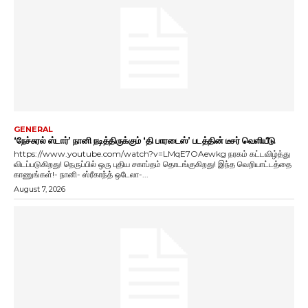
GENERAL
‘நேச்சுரல் ஸ்டார்’ நானி நடித்திருக்கும் ‘தி பாரடைஸ்’ படத்தின் டீசர் வெளியீடு
https://www.youtube.com/watch?v=LMqE7OAewkg நரகம் கட்டவிழ்த்து
விடப்படுகிறது! நெருப்பில் ஒரு புதிய சகாப்தம் தொடங்குகிறது! இந்த வெறியாட்டத்தை
காணுங்கள்!- நானி- ஸ்ரீகாந்த் ஒடேலா-...
August 7, 2026