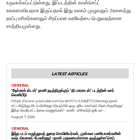
உருவாக்கப்பட்டுள்ளது. இப்படத்தின் கான்செப்ட்
உலகளாவியதாக இருப்பதால் இது உலகம் முழுவதும் அனைத்து
தரப்பு ரசிகர்களாலும் சிறப்பான வரவேற்பை பெறுவதற்கான
சாத்தியமுள்ளது.
LATEST ARTICLES
GENERAL
‘நேச்சுரல் ஸ்டார்’ நானி நடித்திருக்கும் ‘தி பாரடைஸ்’ படத்தின் டீசர்
வெளியீடு
https://www.youtube.com/watch?v=LMqE7OAewkg நரகம்
கட்டவிழ்த்து விடப்படுகிறது! நெருப்பில் ஒரு புதிய சகாப்தம் தொடங்குகிறது!
இந்த வெறியாட்டத்தை காணுங்கள்!- நானி- ஸ்ரீகாந்த் ஒடேலா-...
August 7, 2026
GENERAL
இந்த படம் மருத்துவத் துறை செவிலியர்கள், முன்கள பணியாளர்களின்
கஷ்டங்களைப் பேசுகிறது! -தான் முதலமைச்சராக நடித்துள்ள’செய்