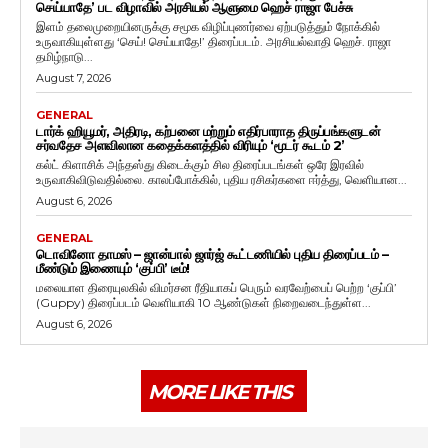
செய்யாதே’ பட விழாவில் அரசியல் ஆளுமை ஹெச் ராஜா பேச்சு
இளம் தலைமுறையினருக்கு சமூக விழிப்புணர்வை ஏற்படுத்தும் நோக்கில்
உருவாகியுள்ளது ‘செய்! செய்யாதே!’ திரைப்படம். அரசியல்வாதி ஹெச். ராஜா
தமிழ்நாடு...
August 7, 2026
GENERAL
டார்க் ஹியூமர், அதிரடி, கற்பனை மற்றும் எதிர்பாராத திருப்பங்களுடன்
சர்வதேச அளவிலான கதைக்களத்தில் விரியும் ‘மூடர் கூடம் 2’
கல்ட் கிளாசிக் அந்தஸ்து கிடைக்கும் சில திரைப்படங்கள் ஒரே இரவில்
உருவாகிவிடுவதில்லை. காலப்போக்கில், புதிய ரசிகர்களை ஈர்த்து, வெளியான...
August 6, 2026
GENERAL
டொவினோ தாமஸ் – ஜான்பால் ஜார்ஜ் கூட்டணியில் புதிய திரைப்படம் –
மீண்டும் இணையும் ‘குப்பி’ டீம்!
மலையாள திரையுலகில் விமர்சன ரீதியாகப் பெரும் வரவேற்பைப் பெற்ற ‘குப்பி’
(Guppy) திரைப்படம் வெளியாகி 10 ஆண்டுகள் நிறைவடைந்துள்ள...
August 6, 2026
MORE LIKE THIS