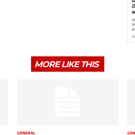
ம
ப
க
ப
வ
ஸ
A
MORE LIKE THIS
GENERAL
GE