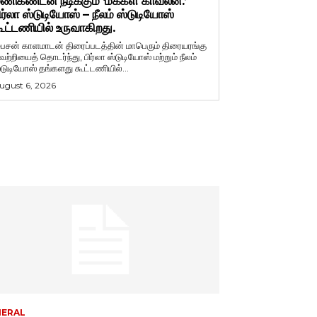
ணிகண்டன் நடிக்கும் ‘மக்கள் காவலன்.’
ிர்லா ஸ்டுடியோஸ் – நீலம் ஸ்டுடியோஸ்
ூட்டணியில் உருவாகிறது.
ைசன் காளமாடன் திரைப்படத்தின் மாபெரும் திரையரங்கு
ெற்றியைத் தொடர்ந்து, பிர்லா ஸ்டுடியோஸ் மற்றும் நீலம்
்டுடியோஸ் தங்களது கூட்டணியில்...
ugust 6, 2026
NERAL