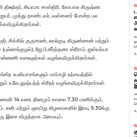
G
மி தீக்ஷிதர், சியாமா சாஸ்திரி, கோபால கிருஷ்ண
ட
ஐயர், முத்து தாண்டவர், வள்ளலார் போன்ற பல
எ
அ
விருக்கிறார்கள்.
க
க
ிக்கில் குருசரண், லால்குடி கிருண்ணன் மற்றும்
ஒ
ர
புல்லாங்குழல்), ஜே.பி.கீர்த்தனா ஸ்ரீராம், ஐஸ்வர்யா
A
முன்னணி கலைஞர்கள் வழங்கவிருக்கிறார்கள்.
G
கீத உபன்யாசங்களும் மார்கழி உத்சவத்தில்
ட
க
 உ.வே.துஷ்யந்த் ஸ்ரீதர் வழங்கவிருக்கிறார்கள்.
இ
ம
வ
தல் ஜனவரி 14 வரை தினமும் காலை 7.30 மணிக்கும்,
வ
ம். சனி மற்றும் ஞாயிறு கிழமைகளில் இரவு 9.30க்கு
A
 ஒரு இசை விருந்தாக அமையும்.
G
க