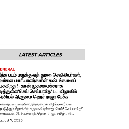
LATEST ARTICLES
ENERAL
ந்த படம் மருத்துவத் துறை செவிலியர்கள்,
ுன்கள பணியாளர்களின் கஷ்டங்களைப்
ேசுகிறது! -தான் முதலமைச்சராக
டித்துள்ள’செய் செய்யாதே’ பட விழாவில்
ரசியல் ஆளுமை ஹெச் ராஜா பேச்சு
ளம் தலைமுறையினருக்கு சமூக விழிப்புணர்வை
ற்படுத்தும் நோக்கில் உருவாகியுள்ளது ‘செய்! செய்யாதே!’
ிரைப்படம். அரசியல்வாதி ஹெச். ராஜா தமிழ்நாடு...
ugust 7, 2026