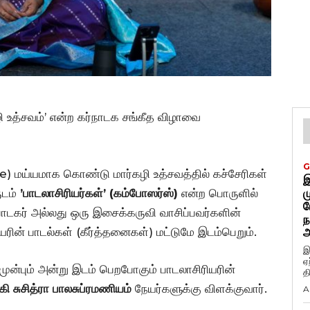
 உத்சவம்’ என்ற கர்நாடக சங்கீத விழாவை
G
மய்யமாக கொண்டு மார்கழி உத்சவத்தில் கச்சேரிகள்
இ
ுடம்
’பாடலாசிரியர்கள்’ (கம்போஸர்ஸ்)
என்ற பொருளில்
ம
ப
ாடகர் அல்லது ஒரு இசைக்கருவி வாசிப்பவர்களின்
ந
ரியரின் பாடல்கள் (கீர்த்தனைகள்) மட்டுமே இடம்பெறும்.
அ
இ
ஏ
ன்பும் அன்று இடம் பெறபோகும் பாடலாசிரியரின்
த
ி சுசித்ரா பாலசுப்ரமணியம்
நேயர்களுக்கு விளக்குவார்.
A