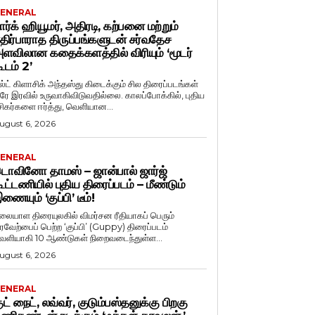
ENERAL
ார்க் ஹியூமர், அதிரடி, கற்பனை மற்றும்
திர்பாராத திருப்பங்களுடன் சர்வதேச
ளவிலான கதைக்களத்தில் விரியும் ‘மூடர்
ூடம் 2’
ல்ட் கிளாசிக் அந்தஸ்து கிடைக்கும் சில திரைப்படங்கள்
ரே இரவில் உருவாகிவிடுவதில்லை. காலப்போக்கில், புதிய
சிகர்களை ஈர்த்து, வெளியான...
ugust 6, 2026
ENERAL
ொவினோ தாமஸ் – ஜான்பால் ஜார்ஜ்
ூட்டணியில் புதிய திரைப்படம் – மீண்டும்
ணையும் ‘குப்பி’ டீம்!
லையாள திரையுலகில் விமர்சன ரீதியாகப் பெரும்
ரவேற்பைப் பெற்ற ‘குப்பி’ (Guppy) திரைப்படம்
ெளியாகி 10 ஆண்டுகள் நிறைவடைந்துள்ள...
ugust 6, 2026
ENERAL
ுட் நைட், லவ்வர், குடும்பஸ்தனுக்கு பிறகு