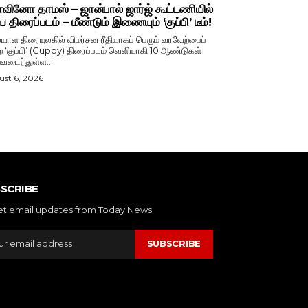
ினோ தாமஸ் – ஜான்பால் ஜார்ஜ் கூட்டணியில்
ிய திரைப்படம் – மீண்டும் இணையும் ‘குப்பி’ டீம்!
ாள திரையுலகில் விமர்சன ரீதியாகப் பெரும் வரவேற்பைப்
ற ‘குப்பி’ (Guppy) திரைப்படம் வெளியாகி 10 ஆண்டுகள்
வடைந்துள்ள...
st 6, 2026
SCRIBE
et email updates from Today News.
SUBSCRIBE