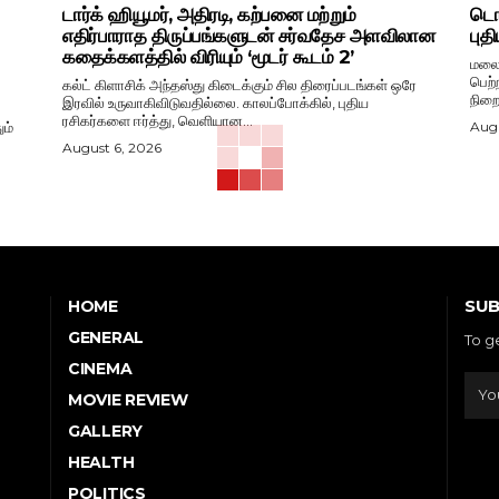
டார்க் ஹியூமர், அதிரடி, கற்பனை மற்றும்
டொவ
எதிர்பாராத திருப்பங்களுடன் சர்வதேச அளவிலான
புத
கதைக்களத்தில் விரியும் ‘மூடர் கூடம் 2’
மலைய
பெற்
கல்ட் கிளாசிக் அந்தஸ்து கிடைக்கும் சில திரைப்படங்கள் ஒரே
நிறை
இரவில் உருவாகிவிடுவதில்லை. காலப்போக்கில், புதிய
ரசிகர்களை ஈர்த்து, வெளியான...
ம்
Augu
August 6, 2026
SUB
HOME
GENERAL
To g
CINEMA
MOVIE REVIEW
GALLERY
HEALTH
POLITICS