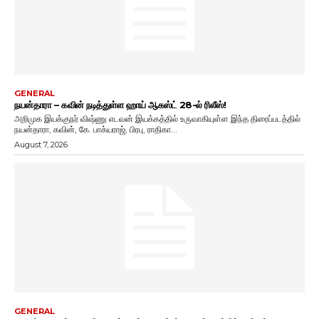
GENERAL
நயன்தாரா – கவின் நடித்துள்ள ஹாய் ஆகஸ்ட் 28-ல் ரிலீஸ்!
அறிமுக இயக்குநர் விஷ்ணு எடவன் இயக்கத்தில் உருவாகியுள்ள இந்த திரைப்படத்தில்
நயன்தாரா, கவின், கே. பாக்யராஜ், பிரபு, ராதிகா...
August 7, 2026
GENERAL