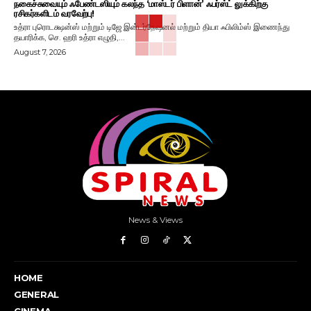
நகைச்சுவையும் ஃபேண்டஸியும் கலந்த ‘மாஸ்டர் பிளான்’ ஃபர்ஸ்ட் லுக்கிற்கு
ரசிகர்களிடம் வரவேற்பு!
உத்ரா புரொடக்ஷன்ஸ் மற்றும் டிஜே இன்டர்நேஷனல் மற்றும் தியா ஃபிலிம்ஸ் இணைந்து
தயாரிக்க, செ. ஹரி உத்ரா எழுதி,...
August 7, 2026
News & Views
HOME
GENERAL
CINEMA