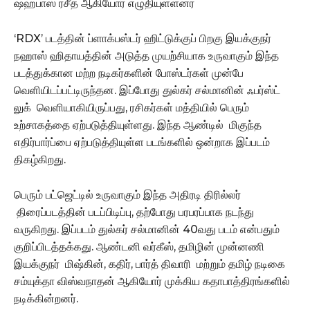
ஷஹபாஸ் ரசீத் ஆகியோர் எழுதியுள்ளனர்
‘RDX’ படத்தின் ப்ளாக்பஸ்டர் ஹிட்டுக்குப் பிறகு இயக்குநர்
நஹாஸ் ஹிதாயத்தின் அடுத்த முயற்சியாக உருவாகும் இந்த
படத்துக்கான மற்ற நடிகர்களின் போஸ்டர்கள் முன்பே
வெளியிடப்பட்டிருந்தன. இப்போது துல்கர் சல்மானின் ஃபர்ஸ்ட்
லுக் வெளியாகியிருப்பது, ரசிகர்கள் மத்தியில் பெரும்
உற்சாகத்தை ஏற்படுத்தியுள்ளது. இந்த ஆண்டில் மிகுந்த
எதிர்பார்ப்பை ஏற்படுத்தியுள்ள படங்களில் ஒன்றாக இப்படம்
திகழ்கிறது.
பெரும் பட்ஜெட்டில் உருவாகும் இந்த அதிரடி திரில்லர்
திரைப்படத்தின் படப்பிடிப்பு, தற்போது பரபரப்பாக நடந்து
வருகிறது. இப்படம் துல்கர் சல்மானின் 40வது படம் என்பதும்
குறிப்பிடத்தக்கது. ஆண்டனி வர்கீஸ், தமிழின் முன்னணி
இயக்குநர் மிஷ்கின், கதிர், பார்த் திவாரி மற்றும் தமிழ் நடிகை
சம்யுக்தா விஸ்வநாதன் ஆகியோர் முக்கிய கதாபாத்திரங்களில்
நடிக்கின்றனர்.