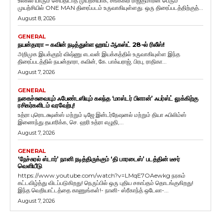
உலகில் யாரும் செய்திடாத முயற்சியாக, சங்ககிரி ராஜ்குமாரின் பெரும்
முயற்சியில் ONE MAN திரைப்படம் உருவாகியுள்ளது. ஒரு திரைப்படத்திற்குத்...
August 8, 2026
GENERAL
நயன்தாரா – கவின் நடித்துள்ள ஹாய் ஆகஸ்ட் 28-ல் ரிலீஸ்!
அறிமுக இயக்குநர் விஷ்ணு எடவன் இயக்கத்தில் உருவாகியுள்ள இந்த
திரைப்படத்தில் நயன்தாரா, கவின், கே. பாக்யராஜ், பிரபு, ராதிகா...
August 7, 2026
GENERAL
நகைச்சுவையும் ஃபேண்டஸியும் கலந்த ‘மாஸ்டர் பிளான்’ ஃபர்ஸ்ட் லுக்கிற்கு
ரசிகர்களிடம் வரவேற்பு!
உத்ரா புரொடக்ஷன்ஸ் மற்றும் டிஜே இன்டர்நேஷனல் மற்றும் தியா ஃபிலிம்ஸ்
இணைந்து தயாரிக்க, செ. ஹரி உத்ரா எழுதி,...
August 7, 2026
GENERAL
‘நேச்சுரல் ஸ்டார்’ நானி நடித்திருக்கும் ‘தி பாரடைஸ்’ படத்தின் டீசர்
வெளியீடு
https://www.youtube.com/watch?v=LMqE7OAewkg நரகம்
கட்டவிழ்த்து விடப்படுகிறது! நெருப்பில் ஒரு புதிய சகாப்தம் தொடங்குகிறது!
இந்த வெறியாட்டத்தை காணுங்கள்!- நானி- ஸ்ரீகாந்த் ஒடேலா-...
August 7, 2026