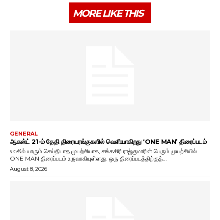
MORE LIKE THIS
GENERAL
ஆகஸ்ட் 21-ம் தேதி திரையரங்குகளில் வெளியாகிறது ‘ONE MAN’ திரைப்படம்
உலகில் யாரும் செய்திடாத முயற்சியாக, சங்ககிரி ராஜ்குமாரின் பெரும் முயற்சியில்
ONE MAN திரைப்படம் உருவாகியுள்ளது. ஒரு திரைப்படத்திற்குத்...
August 8, 2026