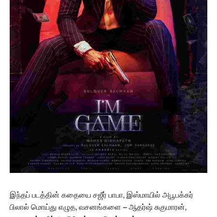
இந்தப் படத்தின் கதையை சஜீர் பாபா, இஸ்மாயில் அபூபக்கர்
பிலால் மொய்து எழுத, வசனங்களை – ஆதர்ஷ் சுகுமாரன்,