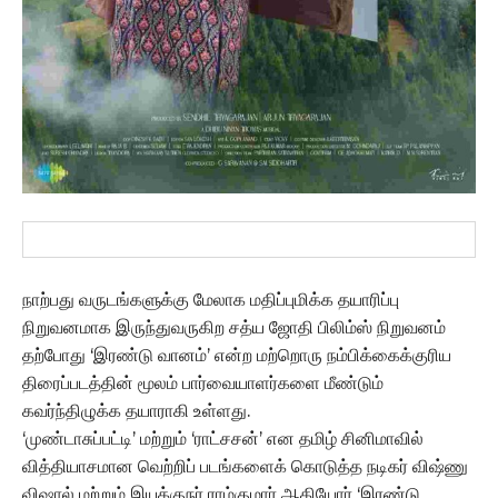
நாற்பது வருடங்களுக்கு மேலாக மதிப்புமிக்க தயாரிப்பு
நிறுவனமாக இருந்துவருகிற சத்ய ஜோதி பிலிம்ஸ் நிறுவனம்
தற்போது ‘இரண்டு வானம்’ என்ற மற்றொரு நம்பிக்கைக்குரிய
திரைப்படத்தின் மூலம் பார்வையாளர்களை மீண்டும்
கவர்ந்திழுக்க தயாராகி உள்ளது.
‘முண்டாசுப்பட்டி’ மற்றும் ‘ராட்சசன்’ என தமிழ் சினிமாவில்
வித்தியாசமான வெற்றிப் படங்களைக் கொடுத்த நடிகர் விஷ்ணு
விஷால் மற்றும் இயக்குநர் ராம்குமார் ஆகியோர் ‘இரண்டு