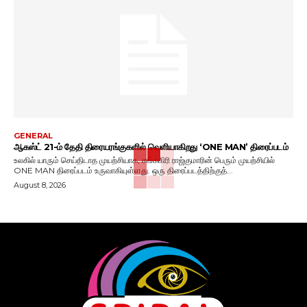
GENERAL
ஆகஸ்ட் 21-ம் தேதி திரையரங்குகளில் வெளியாகிறது ‘ONE MAN’ திரைப்படம்
உலகில் யாரும் செய்திடாத முயற்சியாக, சங்ககிரி ராஜ்குமாரின் பெரும் முயற்சியில்
ONE MAN திரைப்படம் உருவாகியுள்ளது. ஒரு திரைப்படத்திற்குத்...
August 8, 2026