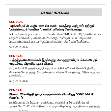
LATEST ARTICLES
GENERAL
ஆக்‌ஷன், மீட்சி, அழிவு என பிரமாண்ட உலகத்தை அறிமுகப்படுத்தும்
‘ராக்கிங் ஸ்டார்’ யாஷின் ‘டாக்ஸிக்’ டிரெய்லர் வெளியானது!
https://www.youtube.com/watch?v=f5M1d7r2UNQ ‘ராக்கிங் ஸ்டார்’
யாஷின் ‘டாக்ஸிக்’ டிரெய்லர் வெளியானது! ஆக்‌ஷன், மீட்சி, அழிவு என
பிரம்மாண்ட உலகத்தை அறிமுகப்படுத்துகிறது! மிகுந்த எதிர்பார்ப்பை...
August 9, 2026
GENERAL
படத்திற்கு சில சிக்கல்கள் இருக்கிறது. அதைத்தாண்டி படம் வெளிவரும்!
-மகுடம் பட விழாவில் நடிகர் விஷால்
விஷால் இயக்கி நடித்திருக்கும் மகுடம் படத்தின் டிரெய்லர் வெளியீட்டு விழா
சென்னையில் நடந்தது. நிகழ்வில் நடிகர் விஷால் பேசியதாவது, "அனைவருக்கும்
வணக்கம்....
August 9, 2026
GENERAL
ஆகஸ்ட் 21-ம் தேதி திரையரங்குகளில் வெளியாகிறது ‘ONE MAN’
திரைப்படம்
உலகில் யாரும் செய்திடாத முயற்சியாக, சங்ககிரி ராஜ்குமாரின் பெரும்
முயற்சியில் ONE MAN திரைப்படம் உருவாகியுள்ளது. ஒரு திரைப்படத்திற்குத்...