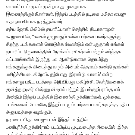
வானம்’ படம் மூலம் மூன்றாவது முறையாக
இணைந்திருக்கிறார்கள். இந்தப் படத்தில் நடிகை மமிதா பைஜு
கதாநாயகியாக நடித்துள்ளார்.
சத்ய ஜோதி பிலிம்ஸ் தயாரிப்பாளர் செந்தில் தியாகராஜன்
கூறுகையில், “உலகம் முழுவதும் உள்ள பார்வையாளர்களுக்கு
சிறந்த படங்களைக் கொடுக்க வேண்டும் என்பதுதான் எங்கள்
தயாரிப்பு நிறுவனத்தின் நோக்கம். ரசிகர்கள் மற்றும் வர்த்தக
வட்டாரங்களில் இருந்து பல ஆண்டுகளாக தொடர்ந்து
எங்களுக்குக் கிடைத்து வரும் அன்பும் ஆதரவும் கண்டு நாங்கள்
மகிழ்ச்சியடைகிறோம். தற்போது ‘இரண்டு வானம்’ என்ற
எங்களது புதிய படத்தை அறிவிப்பது மகிழ்ச்சி. வெற்றிகளைக்
குவித்த நடிகர் விஷ்ணு விஷால் மற்றும் இயக்குநர் ராம்குமார்
மீண்டும் இந்தப் படத்தில் இணைந்திருக்கிறார்கள். முந்தைய
படங்களைப் போலவே, இந்தப் படமும் பார்வையாளர்களுக்கு புதிய
அனுபவத்தை வழங்கும்.
நடிகை மமிதா பைஜுவுடன் இந்தப் படத்தில்
பணிபுரிந்திருக்கிறோம். படப்பிடிப்பு முடிவடைந்த நிலையில், இந்த
படத்தின் முதல் பார்வை மற்றும் படத்தின் டைட்டில்