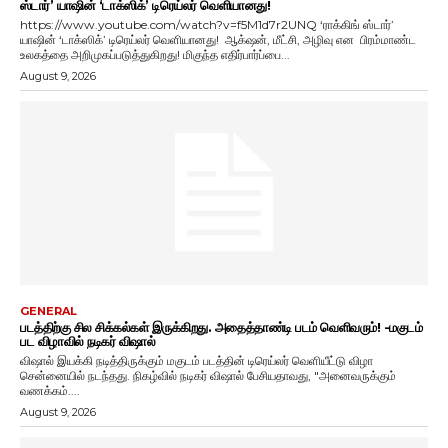
ஸ்டார்’ யாஷின் ‘டாக்ஸிக்’ டிரெய்லர் வெளியானது!
https://www.youtube.com/watch?v=f5M1d7r2UNQ ‘ராக்கிங் ஸ்டார்’
யாஷின் ‘டாக்ஸிக்’ டிரெய்லர் வெளியானது! ஆக்‌ஷன், மீட்சி, அழிவு என பிரம்மாண்ட
உலகத்தை அறிமுகப்படுத்துகிறது! மிகுந்த எதிர்பார்ப்பை...
August 9, 2026
GENERAL
படத்திற்கு சில சிக்கல்கள் இருக்கிறது. அதைத்தாண்டி படம் வெளிவரும்! -மகுடம்
பட விழாவில் நடிகர் விஷால்
விஷால் இயக்கி நடித்திருக்கும் மகுடம் படத்தின் டிரெய்லர் வெளியீட்டு விழா
சென்னையில் நடந்தது. நிகழ்வில் நடிகர் விஷால் பேசியதாவது, "அனைவருக்கும்
வணக்கம்....
August 9, 2026