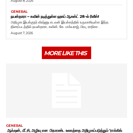
August 8, 2026
GENERAL
நயன்தாரா – கவின் நடித்துள்ள ஹாய் ஆகஸ்ட் 28-ல் ரிலீஸ்!
அறிமுக இயக்குநர் விஷ்ணு எடவன் இயக்கத்தில் உருவாகியுள்ள இந்த
திரைப்படத்தில் நயன்தாரா, கவின், கே. பாக்யராஜ், பிரபு, ராதிகா...
August 7, 2026
MORE LIKE THIS
GENERAL
ஆக்‌ஷன், மீட்சி, அழிவு என பிரமாண்ட உலகத்தை அறிமுகப்படுத்தும் ‘ராக்கிங்