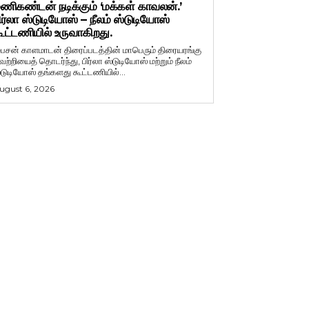
ணிகண்டன் நடிக்கும் ‘மக்கள் காவலன்.’
ிர்லா ஸ்டுடியோஸ் – நீலம் ஸ்டுடியோஸ்
ூட்டணியில் உருவாகிறது.
ைசன் காளமாடன் திரைப்படத்தின் மாபெரும் திரையரங்கு
ெற்றியைத் தொடர்ந்து, பிர்லா ஸ்டுடியோஸ் மற்றும் நீலம்
்டுடியோஸ் தங்களது கூட்டணியில்...
ugust 6, 2026