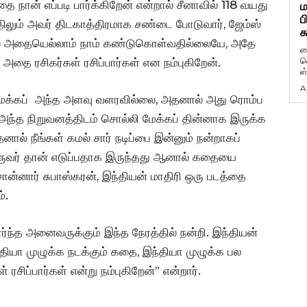
 நான் எப்படி பார்க்கிறேன் என்றால் சீனாவில் 118 வயது
ம
ப
வயதிலும் அவர் திடகாத்திரமாக சண்டை போடுவார், ஜேம்ஸ்
க
ால் அதையெல்லாம் நாம் கண்டுகொள்வதில்லையே, அதே
ப
வ
அதை ரசிகர்கள் ரசிப்பார்கள் என நம்புகிறேன்.
ஸ
A
க் மேக்கப் அந்த அளவு வளரவில்லை, அதனால் அது ரொம்ப
் அந்த நிறுவனத்திடம் சொல்லி மேக்கப் தின்னாக இருக்க
ல் நீங்கள் கமல் சார் நடிப்பை இன்னும் நன்றாகப்
ொருவர் தான் எடுப்பதாக இருந்தது ஆனால் கதையை
ொன்னார் சுபாஸ்கரன், இந்தியன் மாதிரி ஒரு படத்தை
்.
ார்ந்த அனைவருக்கும் இந்த நேரத்தில் நன்றி. இந்தியன்
ந்தியா முழுக்க நடக்கும் கதை, இந்தியா முழுக்க பல
ரசிப்பார்கள் என்று நம்புகிறேன்” என்றார்.