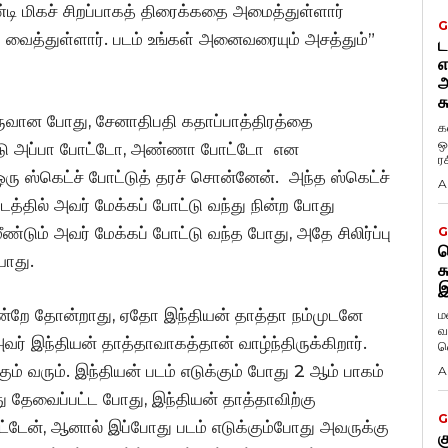
டி மிகச் சிறப்பாகத் திரைக்கதை அமைத்துள்ளார்
G
ய வைத்துள்ளார். படம் உங்கள் அனைவரையும் அசத்தும்”
ட
எ
அ
க
உருவான போது, சேனாதிபதி கதாப்பாத்திரத்தை
க
ஒ
ோடு அப்பா போட்டோ, அண்ணா போட்டோ என
ர
ஒரு ஸ்கெட்ச் போட்டுத் தரச் சொன்னேன். அந்த ஸ்கெட்ச்
A
படத்தில் அவர் மேக்கப் போட்டு வந்து நின்ற போது
ீண்டும் அவர் மேக்கப் போட்டு வந்த போது, அதே சிலிர்ப்பு
G
ட
யாது.
க
இ
 என்றே தோன்றாது, ஏதோ இந்தியன் தாத்தா நம்முடனே
ம
வ
வர் இந்தியன் தாத்தாவாகத்தான் வாழ்ந்திருக்கிறார்.
வ
ும் வரும். இந்தியன் படம் எடுக்கும் போது 2 ஆம் பாகம்
A
 தேவைப்பட்ட போது, இந்தியன் தாத்தாவிற்கு
G
்டேன், ஆனால் இப்போது படம் எடுக்கும்போது அவருக்கு
க