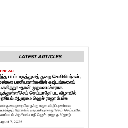
LATEST ARTICLES
ENERAL
ந்த படம் மருத்துவத் துறை செவிலியர்கள்,
ுன்கள பணியாளர்களின் கஷ்டங்களைப்
ேசுகிறது! -தான் முதலமைச்சராக
டித்துள்ள’செய் செய்யாதே’ பட விழாவில்
ரசியல் ஆளுமை ஹெச் ராஜா பேச்சு
ளம் தலைமுறையினருக்கு சமூக விழிப்புணர்வை
ற்படுத்தும் நோக்கில் உருவாகியுள்ளது ‘செய்! செய்யாதே!’
ிரைப்படம். அரசியல்வாதி ஹெச். ராஜா தமிழ்நாடு...
ugust 7, 2026