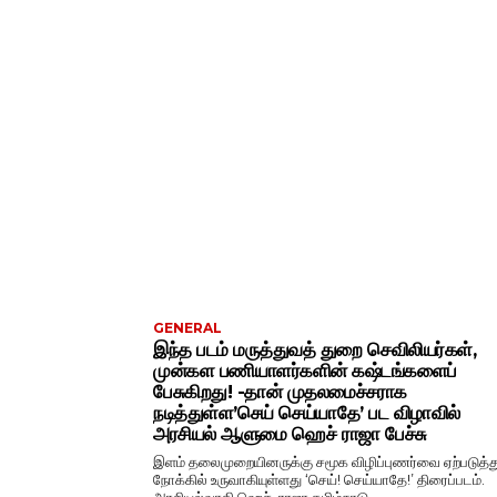
GENERAL
இந்த படம் மருத்துவத் துறை செவிலியர்கள்,
முன்கள பணியாளர்களின் கஷ்டங்களைப்
பேசுகிறது! -தான் முதலமைச்சராக
நடித்துள்ள’செய் செய்யாதே’ பட விழாவில்
அரசியல் ஆளுமை ஹெச் ராஜா பேச்சு
இளம் தலைமுறையினருக்கு சமூக விழிப்புணர்வை ஏற்படுத்து
நோக்கில் உருவாகியுள்ளது ‘செய்! செய்யாதே!’ திரைப்படம்.
அரசியல்வாதி ஹெச். ராஜா தமிழ்நாடு...