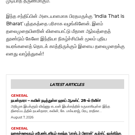
முடியாத தருணமாகும்.
இந்த சந்திப்பின் அடையாளமாக பிரதமருக்கு ’India That is
Bharat’ புத்தகத்தை பரிசாக வழங்கினேன். இளம்
தலைமுறையினரின் விளையாட்டு மீதான ஆர்வத்தைத்
தூண்டும் கேலோ இந்தியா நிகழ்ச்சியின் மூலம் புதிய
உயரங்களைத் தொடக் காத்திருக்கும் இளைய தலைமுறைக்கு
எனது வாழ்த்துகள்!
LATEST ARTICLES
GENERAL
நயன்தாரா – கவின் நடித்துள்ள ஹாய் ஆகஸ்ட் 28-ல் ரிலீஸ்!
அறிமுக இயக்குநர் விஷ்ணு எடவன் இயக்கத்தில் உருவாகியுள்ள இந்த
திரைப்படத்தில் நயன்தாரா, கவின், கே. பாக்யராஜ், பிரபு, ராதிகா...
August 7, 2026
GENERAL
நகைச்சுவையும் ஃபேண்டஸியும் கலந்த ‘மாஸ்டர் பிளான்’ ஃபர்ஸ்ட் லுக்கிற்கு