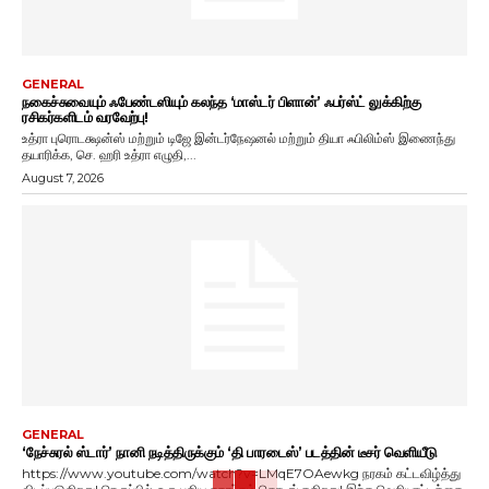
GENERAL
நகைச்சுவையும் ஃபேண்டஸியும் கலந்த ‘மாஸ்டர் பிளான்’ ஃபர்ஸ்ட் லுக்கிற்கு
ரசிகர்களிடம் வரவேற்பு!
உத்ரா புரொடக்ஷன்ஸ் மற்றும் டிஜே இன்டர்நேஷனல் மற்றும் தியா ஃபிலிம்ஸ் இணைந்து
தயாரிக்க, செ. ஹரி உத்ரா எழுதி,...
August 7, 2026
GENERAL
‘நேச்சுரல் ஸ்டார்’ நானி நடித்திருக்கும் ‘தி பாரடைஸ்’ படத்தின் டீசர் வெளியீடு
https://www.youtube.com/watch?v=LMqE7OAewkg நரகம் கட்டவிழ்த்து