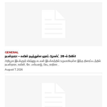
GENERAL
நயன்தாரா – கவின் நடித்துள்ள ஹாய் ஆகஸ்ட் 28-ல் ரிலீஸ்!
அறிமுக இயக்குநர் விஷ்ணு எடவன் இயக்கத்தில் உருவாகியுள்ள இந்த திரைப்படத்தில்
நயன்தாரா, கவின், கே. பாக்யராஜ், பிரபு, ராதிகா...
August 7, 2026