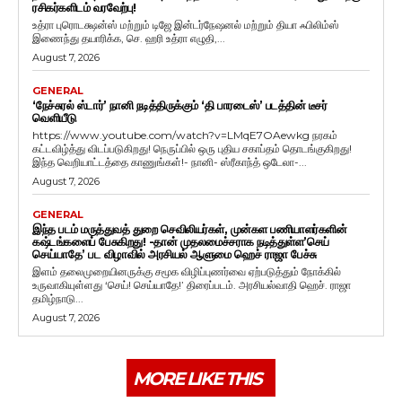
ரசிகர்களிடம் வரவேற்பு!
உத்ரா புரொடக்ஷன்ஸ் மற்றும் டிஜே இன்டர்நேஷனல் மற்றும் தியா ஃபிலிம்ஸ்
இணைந்து தயாரிக்க, செ. ஹரி உத்ரா எழுதி,...
August 7, 2026
GENERAL
‘நேச்சுரல் ஸ்டார்’ நானி நடித்திருக்கும் ‘தி பாரடைஸ்’ படத்தின் டீசர்
வெளியீடு
https://www.youtube.com/watch?v=LMqE7OAewkg நரகம்
கட்டவிழ்த்து விடப்படுகிறது! நெருப்பில் ஒரு புதிய சகாப்தம் தொடங்குகிறது!
இந்த வெறியாட்டத்தை காணுங்கள்!- நானி- ஸ்ரீகாந்த் ஒடேலா-...
August 7, 2026
GENERAL
இந்த படம் மருத்துவத் துறை செவிலியர்கள், முன்கள பணியாளர்களின்
கஷ்டங்களைப் பேசுகிறது! -தான் முதலமைச்சராக நடித்துள்ள’செய்
செய்யாதே’ பட விழாவில் அரசியல் ஆளுமை ஹெச் ராஜா பேச்சு
இளம் தலைமுறையினருக்கு சமூக விழிப்புணர்வை ஏற்படுத்தும் நோக்கில்
உருவாகியுள்ளது ‘செய்! செய்யாதே!’ திரைப்படம். அரசியல்வாதி ஹெச். ராஜா
தமிழ்நாடு...
August 7, 2026
MORE LIKE THIS