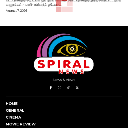
விடப்படுகிறது! நெருப்பில் ஒரு புதிய சகாப்தம் தொடங்குகிறது! இந்த வெறியாட்டத்தை
காணுங்கள்!- நானி- ஸ்ரீகாந்த் ஒடேலா-...
August 7, 2026
News & Views
HOME
GENERAL
CINEMA
MOVIE REVIEW