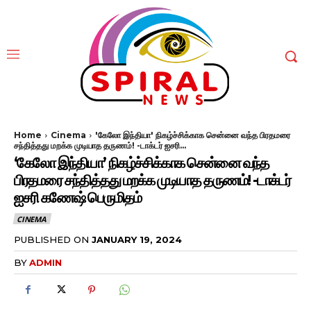
Home
Cinema
'கேலோ இந்தியா' நிகழ்ச்சிக்காக சென்னை வந்த பிரதமரை
சந்தித்தது மறக்க முடியாத தருணம்! -டாக்டர் ஐசரி...
‘கேலோ இந்தியா’ நிகழ்ச்சிக்காக சென்னை வந்த
பிரதமரை சந்தித்தது மறக்க முடியாத தருணம்! -டாக்டர்
ஐசரி கணேஷ் பெருமிதம்
CINEMA
PUBLISHED ON
JANUARY 19, 2024
BY
ADMIN