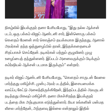
நிகழ்வில் இயக்குநர் தனா பேசியபோது, ”இது நல்ல ஆக்சன்
படம், ஒரு பக்கம் விஜய் ஆண்டனி சார், இன்னொரு பக்கம்
கௌதம் மேனன் சார் கொஞ்சம் தயக்கமாக இருந்தது, ஆனால்
அவர்கள் தந்த ஒத்துழைப்பில் தான், இந்தக்கதையைச்
சிறப்பாகச் செய்தேன். நடிகர்கள் மற்றும் குழுவினர் முழு
உழைப்பைத் தந்துள்ளனர். இப்படம் அனைவருக்கும் பிடிக்கும்
கம்ர்ஷியல் ஆக்சன் படமாக இருக்கும்” என்றார்.
நடிகர் விஜய் ஆண்டனி பேசியபோது, ”கௌதம் சாருடன் வேலை
பார்த்தது மகிழ்ச்சி. முன்பு அவர் படத்தில், இசையமைக்க
வாய்ப்பு கேட்டு அலைந்திருக்கிறேன், இந்தப்படத்தில் அவருடன்
நடித்தது மிகவும் மகிழ்ச்சி. தனா மிகச்சிறந்த இயக்குநர்
படத்தை மிக அற்புதமாக எடுத்துள்ளார். ரியா உங்களின் மன்மத
லீலை பார்த்தேன், அந்தளவு இல்லை என்றாலும் இதில்