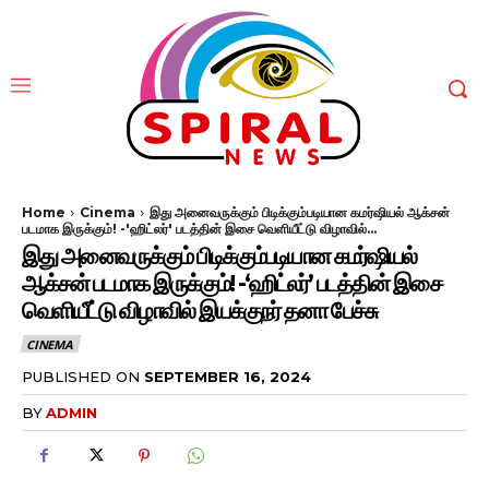
Home
Cinema
இது அனைவருக்கும் பிடிக்கும்படியான கமர்ஷியல் ஆக்சன்
படமாக இருக்கும்! -'ஹிட்லர்' படத்தின் இசை வெளியீட்டு விழாவில்...
இது அனைவருக்கும் பிடிக்கும்படியான கமர்ஷியல்
ஆக்சன் படமாக இருக்கும்! -‘ஹிட்லர்’ படத்தின் இசை
வெளியீட்டு விழாவில் இயக்குநர் தனா பேச்சு
CINEMA
PUBLISHED ON
SEPTEMBER 16, 2024
BY
ADMIN