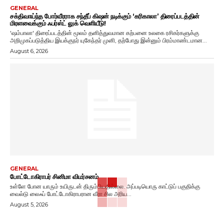
GENERAL
சக்திவாய்ந்த போர்வீரராக சந்தீப் கிஷன் நடிக்கும் ‘கரிகாலா’ திரைப்படத்தின்
மிரளவைக்கும் ஃபர்ஸ்ட் லுக் வெளியீடு!
'ஷம்பாலா' திரைப்படத்தின் மூலம் தனித்துவமான கற்பனை உலகை ரசிகர்களுக்கு
அறிமுகப்படுத்திய இயக்குநர் யுகேந்தர் முனி, தற்போது இன்னும் பிரம்மாண்டமான...
August 6, 2026
GENERAL
போட்டோகிராபர் சினிமா விமர்சனம்
உள்ளே போன யாரும் உயிருடன் திரும்பியதில்லை. அப்படியொரு காட்டுப் பகுதிக்கு
வைல்டு லைஃப் போட்டோகிராபரான வீரா சில அரிய...
August 5, 2026