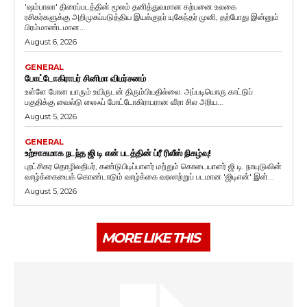
'ஷம்பாலா' திரைப்படத்தின் மூலம் தனித்துவமான கற்பனை உலகை
ரசிகர்களுக்கு அறிமுகப்படுத்திய இயக்குநர் யுகேந்தர் முனி, தற்போது இன்னும்
பிரம்மாண்டமான...
August 6, 2026
GENERAL
போட்டோகிராபர் சினிமா விமர்சனம்
உள்ளே போன யாரும் உயிருடன் திரும்பியதில்லை. அப்படியொரு காட்டுப்
பகுதிக்கு வைல்டு லைஃப் போட்டோகிராபரான வீரா சில அரிய...
August 5, 2026
GENERAL
உற்சாகமாக நடந்த ஜி டி என் படத்தின் ப்ரீ ரிலீஸ் நிகழ்வு!
புரட்சிகர தொழிலதிபர், கண்டுபிடிப்பாளர் மற்றும் கொடையாளர் ஜி.டி. நாயுடுவின்
வாழ்க்கையைக் கொண்டாடும் வாழ்க்கை வரலாற்றுப் படமான 'ஜிடிஎன்' இன்...
August 5, 2026
MORE LIKE THIS