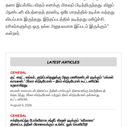
தனா இயக்கிய விதம் எனக்கு மிகவும் பிடித்திருந்தது. விஜய்
ஆண்டனி விபத்தைத் தாண்டி ஒரே மாதத்தில் நடிக்க வந்தது
வியப்பாக இருந்தது. இந்தப்படத்தில் நடித்தது மகிழ்ச்சி.
ரசிகர்களுக்கு ஒரு நல்ல அனுபவமாக இப்படம் இருக்கும்”
என்றார்.
LATEST ARTICLES
GENERAL
குட் நைட், லவ்வர், குடும்பஸ்தனுக்கு பிறகு மணிகண்டன் நடிக்கும் ‘மக்கள்
காவலன்.’ பிர்லா ஸ்டுடியோஸ் – நீலம் ஸ்டுடியோஸ் கூட்டணியில்
உருவாகிறது.
பைசன் காளமாடன் திரைப்படத்தின் மாபெரும் திரையரங்கு வெற்றியைத்
தொடர்ந்து, பிர்லா ஸ்டுடியோஸ் மற்றும் நீலம் ஸ்டுடியோஸ் தங்களது
கூட்டணியில்...
August 6, 2026
GENERAL
சக்திவாய்ந்த போர்வீரராக சந்தீப் கிஷன் நடிக்கும் ‘கரிகாலா’
திரைப்படத்தின் மிரளவைக்கும் ஃபர்ஸ்ட் லுக் வெளியீடு!