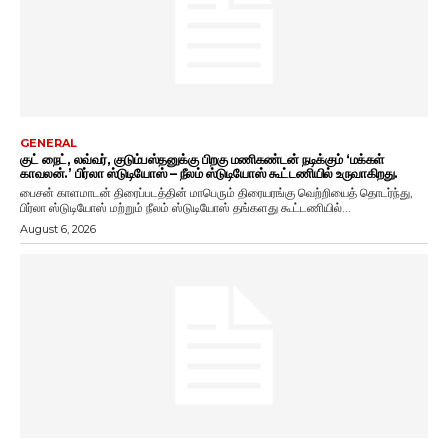
GENERAL
குட் நைட், லவ்வர், குடும்பஸ்தனுக்கு பிறகு மணிகண்டன் நடிக்கும் ‘மக்கள்
காவலன்.’ பிர்லா ஸ்டுடியோஸ் – நீலம் ஸ்டுடியோஸ் கூட்டணியில் உருவாகிறது.
பைசன் காளமாடன் திரைப்படத்தின் மாபெரும் திரையரங்கு வெற்றியைத் தொடர்ந்து,
பிர்லா ஸ்டுடியோஸ் மற்றும் நீலம் ஸ்டுடியோஸ் தங்களது கூட்டணியில்...
August 6, 2026