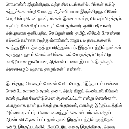
ரொமான்ஸ் இருக்கிறது. வந்த சில படங்களில், நீங்கள் தமிழ்
கற்றுக்கொண்டு பேசுவது, ஆச்சரியமாக இருக்கிறது. விவேக்
மெர்வின் ரசிகன் நான், உங்கள் இசை எனக்கு மிகவும் பிடிக்கும்.
எடிட்டர் மிகச்சிறப்பாக எடிட் செய்துள்ளார். ஒளிப்பதிவாளர்
அற்புதமாக ஒளிப்பதிவு செய்துள்ளார். தமிழ், விவேக் பிரசன்னா
எல்லாம் நன்றாக நடித்துள்ளார்கள். ராஜா பல தடைகளைக்
கடந்து, இப்படத்தைத் தயாரித்துள்ளார். இந்தப்படத்தில் நாங்கள்
கருத்து எதுவும் சொல்லவில்லை, எல்லோருக்கும் பிடிக்கிற
மாதிரியான ஜாலியான, ஆக்சன் படமாக இப்படம் இருக்கும்
அனைவரும் ஆதரவு தாருங்கள்” என்றார்.
இயக்குநர் கௌதம் மேனன் பேசியபோது, ”இந்த படம் பண்ண
ரெண்டே காரணம் தான். தனா, அவர் விஜய் ஆண்டனி நீங்கள்
தான் நடிக்க வேண்டுமென ஆசைப்பட்டார் என்று சொன்னார்.
பொதுவாக நான் நடிக்கத் தயங்குவேன், எனக்கு இந்தப்படத்தில்
அவ்வளவு கம்பர்டபிளாக வைத்துக் கொண்டார்கள். விஜய்
ஆண்டனி ஆசைப்பட்டதால் தான் இந்தப்படத்தில் நடித்தேன்
நன்றி. இந்தப்படத்தில் மிகப்பெரிய கதை இருக்கிறது, அதை