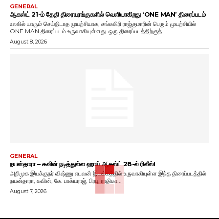
GENERAL
ஆகஸ்ட் 21-ம் தேதி திரையரங்குகளில் வெளியாகிறது ‘ONE MAN’ திரைப்படம்
உலகில் யாரும் செய்திடாத முயற்சியாக, சங்ககிரி ராஜ்குமாரின் பெரும் முயற்சியில்
ONE MAN திரைப்படம் உருவாகியுள்ளது. ஒரு திரைப்படத்திற்குத்...
August 8, 2026
GENERAL
நயன்தாரா – கவின் நடித்துள்ள ஹாய் ஆகஸ்ட் 28-ல் ரிலீஸ்!
அறிமுக இயக்குநர் விஷ்ணு எடவன் இயக்கத்தில் உருவாகியுள்ள இந்த திரைப்படத்தில்
நயன்தாரா, கவின், கே. பாக்யராஜ், பிரபு, ராதிகா...
August 7, 2026