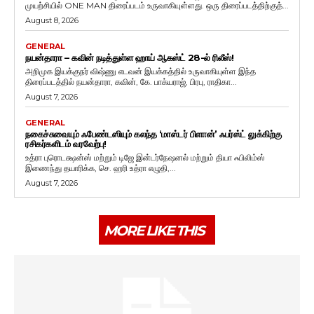
முயற்சியில் ONE MAN திரைப்படம் உருவாகியுள்ளது. ஒரு திரைப்படத்திற்குத்...
August 8, 2026
GENERAL
நயன்தாரா – கவின் நடித்துள்ள ஹாய் ஆகஸ்ட் 28-ல் ரிலீஸ்!
அறிமுக இயக்குநர் விஷ்ணு எடவன் இயக்கத்தில் உருவாகியுள்ள இந்த
திரைப்படத்தில் நயன்தாரா, கவின், கே. பாக்யராஜ், பிரபு, ராதிகா...
August 7, 2026
GENERAL
நகைச்சுவையும் ஃபேண்டஸியும் கலந்த ‘மாஸ்டர் பிளான்’ ஃபர்ஸ்ட் லுக்கிற்கு
ரசிகர்களிடம் வரவேற்பு!
உத்ரா புரொடக்ஷன்ஸ் மற்றும் டிஜே இன்டர்நேஷனல் மற்றும் தியா ஃபிலிம்ஸ்
இணைந்து தயாரிக்க, செ. ஹரி உத்ரா எழுதி,...
August 7, 2026
MORE LIKE THIS