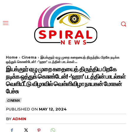
Home
Cinema
இயக்குநர் ஏழு முறை கதையைத் திருத்திய பிறகே நடிக்க
ஒத்துக் கொண்டேன்! -'ஹரா' படத்தின் பாடல்கள்...
இயக்குநர் ஏழு முறை கதையைத் திருத்திய பிறகே
நடிக்க ஒத்துக் கொண்டேன்! -‘ஹரா’ படத்தின் பாடல்கள்
வெளியீட்டு விழாவில் வெள்ளிவிழா நாயகன் மோகன்
பேச்சு
CINEMA
PUBLISHED ON
MAY 12, 2024
BY
ADMIN