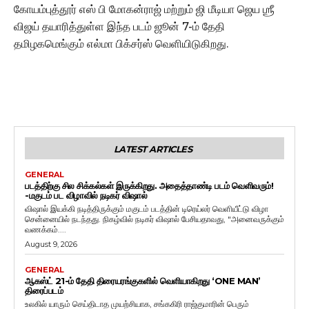
கோயம்புத்தூர் எஸ் பி மோகன்ராஜ் மற்றும் ஜி மீடியா ஜெய ஶ்ரீ
விஜய் தயாரித்துள்ள இந்த படம் ஜூன் 7-ம் தேதி
தமிழகமெங்கும் எல்மா பிக்சர்ஸ் வெளியிடுகிறது.
LATEST ARTICLES
GENERAL
படத்திற்கு சில சிக்கல்கள் இருக்கிறது. அதைத்தாண்டி படம் வெளிவரும்!
-மகுடம் பட விழாவில் நடிகர் விஷால்
விஷால் இயக்கி நடித்திருக்கும் மகுடம் படத்தின் டிரெய்லர் வெளியீட்டு விழா
சென்னையில் நடந்தது. நிகழ்வில் நடிகர் விஷால் பேசியதாவது, "அனைவருக்கும்
வணக்கம்....
August 9, 2026
GENERAL
ஆகஸ்ட் 21-ம் தேதி திரையரங்குகளில் வெளியாகிறது ‘ONE MAN’
திரைப்படம்
உலகில் யாரும் செய்திடாத முயற்சியாக, சங்ககிரி ராஜ்குமாரின் பெரும்