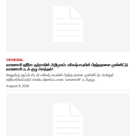
GENERAL
வாரணாசி ஹீரோ ருத்ராவின் அறிமுகம்: மகேஷ்பாபுவின் பிறந்தநாளை முன்னிட்டு
வாரணாசி படக் குழு அசத்தல்!
தெலுங்கு சூப்பர் ஸ்டார் மகேஷ் பாபுவின் பிறந்த நாளை முன்னிட்டு, பெரிதும்
எதிர்பார்க்கப்படும் காவிய திரைப்படமான 'வாரணாசி' படக்குழு...
August 9, 2026