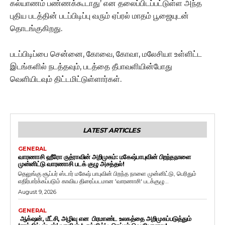
கல்யாணம் பண்ணக்கூடாது’ என தலைப்பிடப்பட்டுள்ள அந்த
புதிய படத்தின் படப்பிடிப்பு வரும் ஏப்ரல் மாதம் பூஜையுடன்
தொடங்குகிறது.
படப்பிடிப்பை சென்னை, கோவை, கோவா, மலேசியா உள்ளிட்ட
இடங்களில் நடத்தவும், படத்தை தீபாவளியின்போது
வெளியிடவும் திட்டமிட்டுள்ளார்கள்.
LATEST ARTICLES
GENERAL
வாரணாசி ஹீரோ ருத்ராவின் அறிமுகம்: மகேஷ்பாபுவின் பிறந்தநாளை
முன்னிட்டு வாரணாசி படக் குழு அசத்தல்!
தெலுங்கு சூப்பர் ஸ்டார் மகேஷ் பாபுவின் பிறந்த நாளை முன்னிட்டு, பெரிதும்
எதிர்பார்க்கப்படும் காவிய திரைப்படமான 'வாரணாசி' படக்குழு...
August 9, 2026
GENERAL
ஆக்‌ஷன், மீட்சி, அழிவு என பிரமாண்ட உலகத்தை அறிமுகப்படுத்தும்