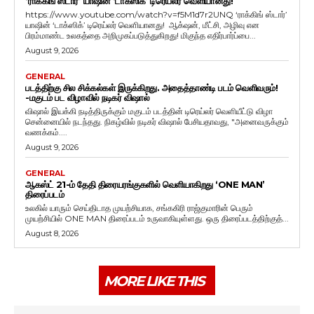
‘ராக்கிங் ஸ்டார்’ யாஷின் ‘டாக்ஸிக்’ டிரெய்லர் வெளியானது!
https://www.youtube.com/watch?v=f5M1d7r2UNQ ‘ராக்கிங் ஸ்டார்’
யாஷின் ‘டாக்ஸிக்’ டிரெய்லர் வெளியானது! ஆக்‌ஷன், மீட்சி, அழிவு என
பிரம்மாண்ட உலகத்தை அறிமுகப்படுத்துகிறது! மிகுந்த எதிர்பார்ப்பை...
August 9, 2026
GENERAL
படத்திற்கு சில சிக்கல்கள் இருக்கிறது. அதைத்தாண்டி படம் வெளிவரும்!
-மகுடம் பட விழாவில் நடிகர் விஷால்
விஷால் இயக்கி நடித்திருக்கும் மகுடம் படத்தின் டிரெய்லர் வெளியீட்டு விழா
சென்னையில் நடந்தது. நிகழ்வில் நடிகர் விஷால் பேசியதாவது, "அனைவருக்கும்
வணக்கம்....
August 9, 2026
GENERAL
ஆகஸ்ட் 21-ம் தேதி திரையரங்குகளில் வெளியாகிறது ‘ONE MAN’
திரைப்படம்
உலகில் யாரும் செய்திடாத முயற்சியாக, சங்ககிரி ராஜ்குமாரின் பெரும்
முயற்சியில் ONE MAN திரைப்படம் உருவாகியுள்ளது. ஒரு திரைப்படத்திற்குத்...
August 8, 2026
MORE LIKE THIS