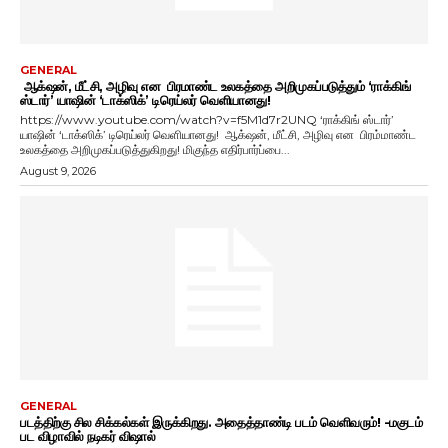
GENERAL
ஆக்‌ஷன், மீட்சி, அழிவு என பிரமாண்ட உலகத்தை அறிமுகப்படுத்தும் ‘ராக்கிங்
ஸ்டார்’ யாஷின் ‘டாக்ஸிக்’ டிரெய்லர் வெளியானது!
https://www.youtube.com/watch?v=f5M1d7r2UNQ ‘ராக்கிங் ஸ்டார்’
யாஷின் ‘டாக்ஸிக்’ டிரெய்லர் வெளியானது! ஆக்‌ஷன், மீட்சி, அழிவு என பிரம்மாண்ட
உலகத்தை அறிமுகப்படுத்துகிறது! மிகுந்த எதிர்பார்ப்பை...
August 9, 2026
GENERAL
படத்திற்கு சில சிக்கல்கள் இருக்கிறது. அதைத்தாண்டி படம் வெளிவரும்! -மகுடம்
பட விழாவில் நடிகர் விஷால்