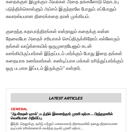
கதைக்குள் இழுக்கும் அவர்கள் அதை தங்களோடு தொடர்பு
படுத்திக்கொள்ளும் அம்சம் இருந்தாலே போதும். எப்போதும்
சுவாரஸ்யமான திரைக்கதை தான் முக்கியம்.
குறைந்த கதாபாத்திரங்கள் என்றாலும் கதைக்கு என்ன
தேவையோ அதைச் சரியாகச் செய்திருக்கிறோம். எல்லோரும்
தங்கள் வாழ்க்கையில் ஒருமுறையேனும் கடன்
வாங்கியிருப்பார்கள் இந்தப்படம் பார்க்கும் போது இதை தங்கள்
கதையாக உணர்வார்கள். கண்டிப்பாக மக்கள் ரசித்துப்பார்க்கும்
ஒரு படமாக இப்படம் இருக்கும்” என்றார்.
LATEST ARTICLES
GENERAL
‘ஆபரேஷன் டிரால்’ படத்தில் இணைந்தார் முரளி ஷர்மா… பிறந்தநாளில்
வெளியான அறிவிப்பு.
இந்தி, தெலுங்கு, தமிழ் மற்றும் மலையாளத் திரையுலகில் தனது திறமையான
நடிப்பால் ரசிகர்களைக் கவர்ந்த நடிகர் முரளி ஷர்மா,...