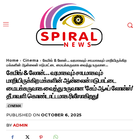
Home
Cinema
கேமிங் & லோன்... வரமாகவும் சாபமாகவும் மாறியிருக்கிற
மக்களின் ஆன்லைன் ஈடுபாட்டை மையக்கருவாக வைத்து உருவான...
கேமிங் & லோன்… வரமாகவும் சாபமாகவும்
மாறியிருக்கிற மக்களின் ஆன்லைன் ஈடுபாட்டை
மையக்கருவாக வைத்து உருவான ‘கேம் ஆஃப் லோன்ஸ்’
தீபாவளி கொண்டாட்டமாக ரிலீஸாகிறது!
CINEMA
PUBLISHED ON
OCTOBER 6, 2025
BY
ADMIN