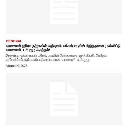
GENERAL
வாரணாசி ஹீரோ ருத்ராவின் அறிமுகம்: மகேஷ்பாபுவின் பிறந்தநாளை முன்னிட்டு
வாரணாசி படக் குழு அசத்தல்!
தெலுங்கு சூப்பர் ஸ்டார் மகேஷ் பாபுவின் பிறந்த நாளை முன்னிட்டு, பெரிதும்
எதிர்பார்க்கப்படும் காவிய திரைப்படமான 'வாரணாசி' படக்குழு...
August 9, 2026