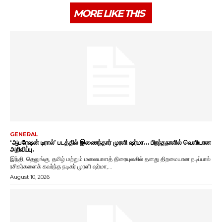
MORE LIKE THIS
GENERAL
‘ஆபரேஷன் டிரால்’ படத்தில் இணைந்தார் முரளி ஷர்மா… பிறந்தநாளில் வெளியான
அறிவிப்பு.
இந்தி, தெலுங்கு, தமிழ் மற்றும் மலையாளத் திரையுலகில் தனது திறமையான நடிப்பால்
ரசிகர்களைக் கவர்ந்த நடிகர் முரளி ஷர்மா,...
August 10, 2026