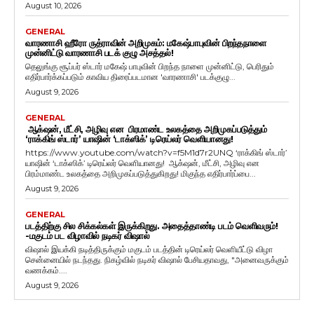
August 10, 2026
GENERAL
வாரணாசி ஹீரோ ருத்ராவின் அறிமுகம்: மகேஷ்பாபுவின் பிறந்தநாளை
முன்னிட்டு வாரணாசி படக் குழு அசத்தல்!
தெலுங்கு சூப்பர் ஸ்டார் மகேஷ் பாபுவின் பிறந்த நாளை முன்னிட்டு, பெரிதும்
எதிர்பார்க்கப்படும் காவிய திரைப்படமான 'வாரணாசி' படக்குழு...
August 9, 2026
GENERAL
ஆக்‌ஷன், மீட்சி, அழிவு என பிரமாண்ட உலகத்தை அறிமுகப்படுத்தும்
‘ராக்கிங் ஸ்டார்’ யாஷின் ‘டாக்ஸிக்’ டிரெய்லர் வெளியானது!
https://www.youtube.com/watch?v=f5M1d7r2UNQ ‘ராக்கிங் ஸ்டார்’
யாஷின் ‘டாக்ஸிக்’ டிரெய்லர் வெளியானது! ஆக்‌ஷன், மீட்சி, அழிவு என
பிரம்மாண்ட உலகத்தை அறிமுகப்படுத்துகிறது! மிகுந்த எதிர்பார்ப்பை...
August 9, 2026
GENERAL
படத்திற்கு சில சிக்கல்கள் இருக்கிறது. அதைத்தாண்டி படம் வெளிவரும்!
-மகுடம் பட விழாவில் நடிகர் விஷால்
விஷால் இயக்கி நடித்திருக்கும் மகுடம் படத்தின் டிரெய்லர் வெளியீட்டு விழா
சென்னையில் நடந்தது. நிகழ்வில் நடிகர் விஷால் பேசியதாவது, "அனைவருக்கும்
வணக்கம்....
August 9, 2026