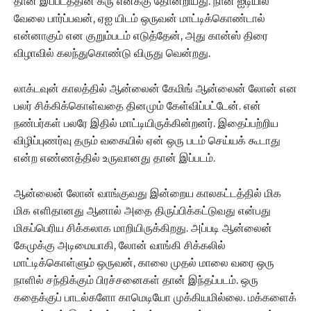
தான் இப்படத்தின் கரு எனக்கு தோன்றியது. நான் ஐடியில்
வேலை பார்ப்பவன், ஏஐ யிடம் ஒருவன் மாட்டிக்கொண்டால்
என்னாகும் என குறும்படம் எடுத்தேன், அது கான்ஸ் திரை
விழாவில் கலந்துகொண்டு விருது வென்றது.
லாக்டவுன் காலத்தில் ஆன்லைன் கேமிங் ஆன்லைன் லோன் என
பலர் சிக்கிக்கொள்வதை தினமும் கேள்விப்பட்டேன். என்
நண்பர்கள் பலரே இதில் மாட்டியிருக்கின்றனர். இதைப்பற்றிய
விழிப்புணர்வு தரும் வகையில் ஏன் ஒரு படம் செய்யக் கூடாது
என்ற எண்ணத்தில் உருவானது தான் இப்படம்.
ஆன்லைன் லோன் வாங்குவது இன்றைய காலகட்டத்தில் மிக
மிக எளிதானது ஆனால் அதை திருப்பிக்கட்டுவது என்பது
மிகப்பெரிய சிக்கலாக மாறியிருக்கிறது. அப்படி ஆன்லைன்
கேமுக்கு அடிமையாகி, லோன் வாங்கி சிக்கலில்
மாட்டிக்கொள்ளும் ஒருவன், காலை முதல் மாலை வரை ஒரு
நாளில் சந்திக்கும் பிரச்சனைகள் தான் இந்தப்படம். ஒரு
கதைக்குப் பாடல்களோ காமெடியோ முக்கியமில்லை. மக்களைக்