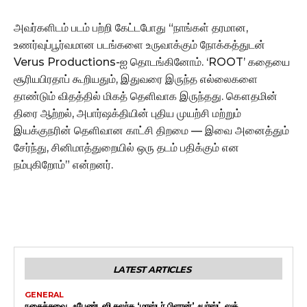
அவர்களிடம் படம் பற்றி கேட்டபோது “நாங்கள் தரமான,
உணர்வுப்பூர்வமான படங்களை உருவாக்கும் நோக்கத்துடன்
Verus Productions-ஐ தொடங்கினோம். ‘ROOT’ கதையை
சூரியபிரதாப் கூறியதும், இதுவரை இருந்த எல்லைகளை
தாண்டும் விதத்தில் மிகத் தெளிவாக இருந்தது. கௌதமின்
திரை ஆற்றல், அபார்ஷக்தியின் புதிய முயற்சி மற்றும்
இயக்குநரின் தெளிவான காட்சி திறமை — இவை அனைத்தும்
சேர்ந்து, சினிமாத்துறையில் ஒரு தடம் பதிக்கும் என
நம்புகிறோம்” என்றனர்.
LATEST ARTICLES
GENERAL
நகைச்சுவை, ஃபேண்டஸி கலந்த ‘மாஸ்டர் பிளான்’ ஃபர்ஸ்ட் லுக்