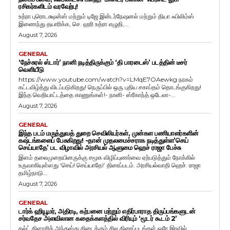
ரசிகர்களிடம் வரவேற்பு!
உத்ரா புரொடக்ஷன்ஸ் மற்றும் டிஜே இன்டர்நேஷனல் மற்றும் தியா ஃபிலிம்ஸ்
இணைந்து தயாரிக்க, செ. ஹரி உத்ரா எழுதி,...
August 7, 2026
GENERAL
‘நேச்சுரல் ஸ்டார்’ நானி நடித்திருக்கும் ‘தி பாரடைஸ்’ படத்தின் டீசர்
வெளியீடு
https://www.youtube.com/watch?v=LMqE7OAewkg நரகம்
கட்டவிழ்த்து விடப்படுகிறது! நெருப்பில் ஒரு புதிய சகாப்தம் தொடங்குகிறது!
இந்த வெறியாட்டத்தை காணுங்கள்!- நானி- ஸ்ரீகாந்த் ஒடேலா-...
August 7, 2026
GENERAL
இந்த படம் மருத்துவத் துறை செவிலியர்கள், முன்கள பணியாளர்களின்
கஷ்டங்களைப் பேசுகிறது! -தான் முதலமைச்சராக நடித்துள்ள’செய்
செய்யாதே’ பட விழாவில் அரசியல் ஆளுமை ஹெச் ராஜா பேச்சு
இளம் தலைமுறையினருக்கு சமூக விழிப்புணர்வை ஏற்படுத்தும் நோக்கில்
உருவாகியுள்ளது ‘செய்! செய்யாதே!’ திரைப்படம். அரசியல்வாதி ஹெச். ராஜா
தமிழ்நாடு...
August 7, 2026
GENERAL
டார்க் ஹியூமர், அதிரடி, கற்பனை மற்றும் எதிர்பாராத திருப்பங்களுடன்
சர்வதேச அளவிலான கதைக்களத்தில் விரியும் ‘மூடர் கூடம் 2’
கல்ட் கிளாசிக் அந்தஸ்து கிடைக்கும் சில திரைப்படங்கள் ஒரே இரவில்