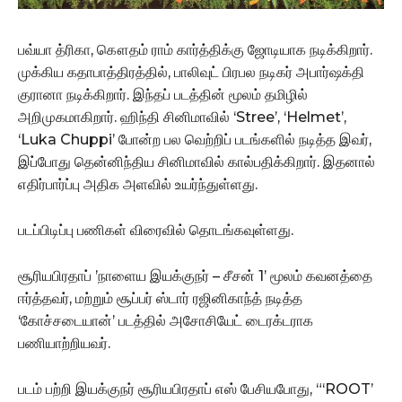
பவ்யா த்ரிகா, கௌதம் ராம் கார்த்திக்கு ஜோடியாக நடிக்கிறார்.
முக்கிய கதாபாத்திரத்தில், பாலிவுட் பிரபல நடிகர் அபார்ஷக்தி
குரானா நடிக்கிறார். இந்தப் படத்தின் மூலம் தமிழில்
அறிமுகமாகிறார். ஹிந்தி சினிமாவில் ‘Stree’, ‘Helmet’,
‘Luka Chuppi’ போன்ற பல வெற்றிப் படங்களில் நடித்த இவர்,
இப்போது தென்னிந்திய சினிமாவில் கால்பதிக்கிறார். இதனால்
எதிர்பார்ப்பு அதிக அளவில் உயர்ந்துள்ளது.
படப்பிடிப்பு பணிகள் விரைவில் தொடங்கவுள்ளது.
சூரியபிரதாப் ’நாளைய இயக்குநர் – சீசன் 1’ மூலம் கவனத்தை
ஈர்த்தவர், மற்றும் சூப்பர் ஸ்டார் ரஜினிகாந்த் நடித்த
‘கோச்சடையான்’ படத்தில் அசோசியேட் டைரக்டராக
பணியாற்றியவர்.
படம் பற்றி இயக்குநர் சூரியபிரதாப் எஸ் பேசியபோது, “‘ROOT’