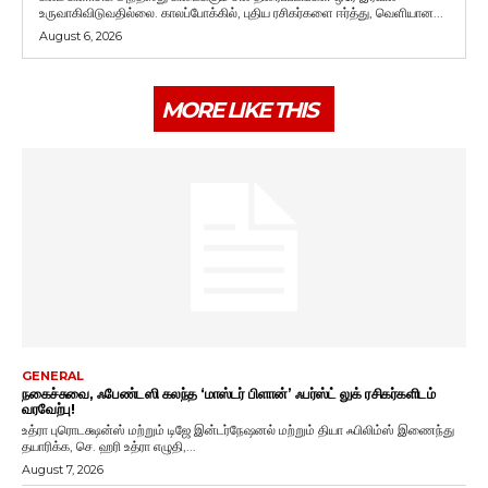
உருவாகிவிடுவதில்லை. காலப்போக்கில், புதிய ரசிகர்களை ஈர்த்து, வெளியான...
August 6, 2026
MORE LIKE THIS
GENERAL
நகைச்சுவை, ஃபேண்டஸி கலந்த ‘மாஸ்டர் பிளான்’ ஃபர்ஸ்ட் லுக் ரசிகர்களிடம்
வரவேற்பு!
உத்ரா புரொடக்ஷன்ஸ் மற்றும் டிஜே இன்டர்நேஷனல் மற்றும் தியா ஃபிலிம்ஸ் இணைந்து
தயாரிக்க, செ. ஹரி உத்ரா எழுதி,...
August 7, 2026