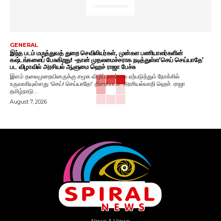
GENERAL
இந்த படம் மருத்துவத் துறை செவிலியர்கள், முன்கள பணியாளர்களின்
கஷ்டங்களைப் பேசுகிறது! -தான் முதலமைச்சராக நடித்துள்ள’செய் செய்யாதே’
பட விழாவில் அரசியல் ஆளுமை ஹெச் ராஜா பேச்சு
இளம் தலைமுறையினருக்கு சமூக விழிப்புணர்வை ஏற்படுத்தும் நோக்கில்
உருவாகியுள்ளது ‘செய்! செய்யாதே!’ திரைப்படம். அரசியல்வாதி ஹெச். ராஜா
தமிழ்நாடு...
August 7, 2026
News & Views