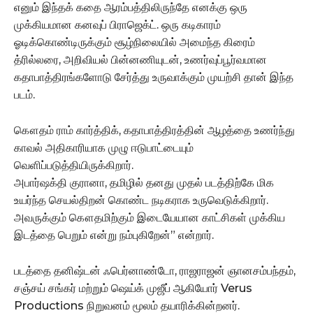
எனும் இந்தக் கதை ஆரம்பத்திலிருந்தே எனக்கு ஒரு
முக்கியமான கனவுப் பிராஜெக்ட். ஒரு கடிகாரம்
ஓடிக்கொண்டிருக்கும் சூழ்நிலையில் அமைந்த கிரைம்
த்ரில்லரை, அறிவியல் பின்னணியுடன், உணர்வுப்பூர்வமான
கதாபாத்திரங்களோடு சேர்த்து உருவாக்கும் முயற்சி தான் இந்த
படம்.
கௌதம் ராம் கார்த்திக், கதாபாத்திரத்தின் ஆழத்தை உணர்ந்து
காவல் அதிகாரியாக முழு ஈடுபாட்டையும்
வெளிப்படுத்தியிருக்கிறார்.
அபார்ஷக்தி குரானா, தமிழில் தனது முதல் படத்திற்கே மிக
உயர்ந்த செயல்திறன் கொண்ட நடிகராக உருவெடுக்கிறார்.
அவருக்கும் கௌதமிற்கும் இடையேயான காட்சிகள் முக்கிய
இடத்தை பெறும் என்று நம்புகிறேன்” என்றார்.
படத்தை தனிஷ்டன் ஃபெர்னாண்டோ, ராஜராஜன் ஞானசம்பந்தம்,
சஞ்சய் சங்கர் மற்றும் ஷெய்க் முஜீப் ஆகியோர் Verus
Productions நிறுவனம் மூலம் தயாரிக்கின்றனர்.