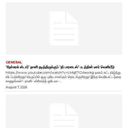
GENERAL
‘நேச்சுரல் ஸ்டார்’ நானி நடித்திருக்கும் ‘தி பாரடைஸ்’ படத்தின் டீசர் வெளியீடு
https://www.youtube.com/watch?v=LMqE7OAewkg நரகம் கட்டவிழ்த்து
விடப்படுகிறது! நெருப்பில் ஒரு புதிய சகாப்தம் தொடங்குகிறது! இந்த வெறியாட்டத்தை
காணுங்கள்!- நானி- ஸ்ரீகாந்த் ஒடேலா-...
August 7, 2026