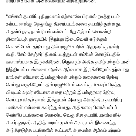
சார்பில் உங்கள் அனைவரையும் வரவேற்கிறேன்.”
“எங்கள் தயாரிப்பு நிறுவனம் ஏற்கனவே பிரபாஸ் நடித்த படம்
உள்பட நான்கு தெலுங்கு திரைப்படங்களை தயாரித்துள்ளது.
அதன்பிறகு, நான் ரியல் எஸ்டேட் மீது ஆர்வம் கொண்டு,
திரைப்படத் துறையில் இருந்து இடைவெளி எடுத்துக்
கொண்டேன். தற்போது தில் ராஜூ சாரின் ஆதரவுக்கு நன்றி
கூறி, ‘கேம் சேஞ்சர்’ திரைப்படத்துடன் கம்பேக் கொடுப்பதில்
சுவாரஸ்யமாக இருக்கிறேன். இருவரும் அதிக தமிழ் மற்றும் பான்
இந்தியன் படங்களை எடுக்க ஆர்வமாக இருக்கிறோம். தற்போது
நாங்கள் சரியான இயக்குநர்கள் மற்றும் கதைகளை தேர்வு
செய்து வருகிறோம். தில் ராஜூவிடம் எனக்கு மிகவும் பிடித்த
விஷயம் அவர் சரியான கதை மற்றும் இயக்குநரை தேர்வு
செய்யும் விதம் தான். இத்துடன் அவரது அசாத்திய தயாரிப்பு
பணிகள் என்னை கவர்ந்துள்ளது. அதிகளவு பிளாக்பஸ்டர்
வெற்றிப் படங்களை கொண்ட வெகு சில தயாரிப்பாளர்களில்
அவர் ஒருவர். ஆதித்யாராம் மூவிஸ் அவருடன் இணைந்து
அடுத்தடுத்த படங்களில் கூட்டணி அமைக்க ஆர்வம் மற்றும்