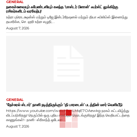
GENERAL
நகைச்சுவையும் ஃபேண்டஸியும் கலந்த ‘மாஸ்டர் பிளான்’ ஃபர்ஸ்ட் லுக்கிற்கு
ரசிகர்களிடம் வரவேற்பு!
உத்ரா புரொடக்ஷன்ஸ் மற்றும் டிஜே இன்டர்நேஷனல் மற்றும் தியா ஃபிலிம்ஸ் இணைந்து
தயாரிக்க, செ. ஹரி உத்ரா எழுதி,...
August 7, 2026
GENERAL
‘நேச்சுரல் ஸ்டார்’ நானி நடித்திருக்கும் ‘தி பாரடைஸ்’ படத்தின் டீசர் வெளியீடு
https://www.youtube.com/watch?v=LMqE7OAewkg நரகம் கட்டவிழ்த்து
விடப்படுகிறது! நெருப்பில் ஒரு புதிய சகாப்தம் தொடங்குகிறது! இந்த வெறியாட்டத்தை
காணுங்கள்!- நானி- ஸ்ரீகாந்த் ஒடேலா-...
August 7, 2026