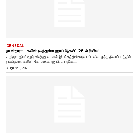
GENERAL
நயன்தாரா – கவின் நடித்துள்ள ஹாய் ஆகஸ்ட் 28-ல் ரிலீஸ்!
அறிமுக இயக்குநர் விஷ்ணு எடவன் இயக்கத்தில் உருவாகியுள்ள இந்த திரைப்படத்தில்
நயன்தாரா, கவின், கே. பாக்யராஜ், பிரபு, ராதிகா...
August 7, 2026