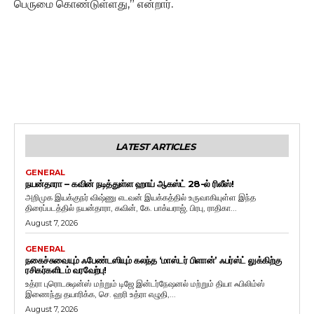
பெருமை கொண்டுள்ளது,” என்றார்.
LATEST ARTICLES
GENERAL
நயன்தாரா – கவின் நடித்துள்ள ஹாய் ஆகஸ்ட் 28-ல் ரிலீஸ்!
அறிமுக இயக்குநர் விஷ்ணு எடவன் இயக்கத்தில் உருவாகியுள்ள இந்த
திரைப்படத்தில் நயன்தாரா, கவின், கே. பாக்யராஜ், பிரபு, ராதிகா...
August 7, 2026
GENERAL
நகைச்சுவையும் ஃபேண்டஸியும் கலந்த ‘மாஸ்டர் பிளான்’ ஃபர்ஸ்ட் லுக்கிற்கு
ரசிகர்களிடம் வரவேற்பு!
உத்ரா புரொடக்ஷன்ஸ் மற்றும் டிஜே இன்டர்நேஷனல் மற்றும் தியா ஃபிலிம்ஸ்
இணைந்து தயாரிக்க, செ. ஹரி உத்ரா எழுதி,...
August 7, 2026