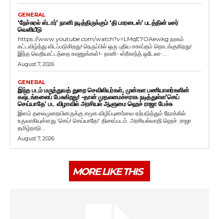
GENERAL
‘நேச்சுரல் ஸ்டார்’ நானி நடித்திருக்கும் ‘தி பாரடைஸ்’ படத்தின் டீசர்
வெளியீடு
https://www.youtube.com/watch?v=LMqE7OAewkg நரகம்
கட்டவிழ்த்து விடப்படுகிறது! நெருப்பில் ஒரு புதிய சகாப்தம் தொடங்குகிறது!
இந்த வெறியாட்டத்தை காணுங்கள்!- நானி- ஸ்ரீகாந்த் ஒடேலா-...
August 7, 2026
GENERAL
இந்த படம் மருத்துவத் துறை செவிலியர்கள், முன்கள பணியாளர்களின்
கஷ்டங்களைப் பேசுகிறது! -தான் முதலமைச்சராக நடித்துள்ள’செய்
செய்யாதே’ பட விழாவில் அரசியல் ஆளுமை ஹெச் ராஜா பேச்சு
இளம் தலைமுறையினருக்கு சமூக விழிப்புணர்வை ஏற்படுத்தும் நோக்கில்
உருவாகியுள்ளது ‘செய்! செய்யாதே!’ திரைப்படம். அரசியல்வாதி ஹெச். ராஜா
தமிழ்நாடு...
August 7, 2026
MORE LIKE THIS