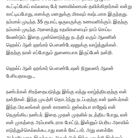
கூட்டிப்போய் எவ்வளவு பேர் உணவில்லாமல் தவிக்கிறார்கள் என்று
காட்டியபோது, எனக்கு மனதுக்கு மிகவும் கஷ்டமாக இருந்தது.
நம்மால் முடிந்த 35 ரூபாய், ஒருவருக்கு உணவளிக்கும். இதற்கு
நம்மால் முடிந்த அனைத்து உதவிகளையும் நாம் செய்ய
வேண்டும். இதை முன்னெடுத்து நடத்தி வரும் ஆலனின்
ஹெல்ப் ஆன் ஹங்கர் பௌண்டேஷனுக்கு வாழ்த்துக்கள்.
இதற்கு நான் எப்போதும் துணையாக இருப்பேன் நன்றி.
ஹெல்ப் ஆன் ஹங்கர் பௌண்டேஷன் நிறுவனர் ஆலன்
பேசியதாவது..,
நண்பர்கள் சிரத்தையடுத்து இங்கு வந்து வாழ்த்தியதற்கு என்
நன்றிகள். இந்த முயற்சி தொடர்ந்து நடப்பதற்கு என் நண்பர்கள்
இந்த பிரபலங்கள் தான் காரணம். ஐஸ்வர்யா ராஜேஷ் என்
நெருங்கிய நண்பர். இதை முதன் முதலில் நடத்திய போது, ஏன்
என் முகத்தை அம்பாஸிடராக போட்டு, இன்னும் பெரிய அளவில்
எடுத்துச்செல்லக்கூடாது எனக் கேட்டார். அது எனக்கே
ஆச்சரியமாக இருந்தது. அதன் பின் இந்த முயற்சி இன்னும்