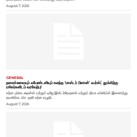
August 7, 2026
GENERAL
நகைச்சுவையும் ஃபேண்டஸியும் கலந்த ‘மாஸ்டர் பிளான்’ ஃபர்ஸ்ட் லுக்கிற்கு
ரசிகர்களிடம் வரவேற்பு!
உத்ரா புரொடக்ஷன்ஸ் மற்றும் டிஜே இன்டர்நேஷனல் மற்றும் தியா ஃபிலிம்ஸ் இணைந்து
தயாரிக்க, செ. ஹரி உத்ரா எழுதி,...
August 7, 2026