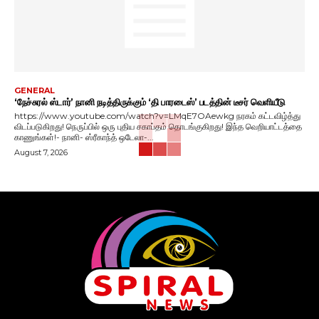
GENERAL
‘நேச்சுரல் ஸ்டார்’ நானி நடித்திருக்கும் ‘தி பாரடைஸ்’ படத்தின் டீசர் வெளியீடு
https://www.youtube.com/watch?v=LMqE7OAewkg நரகம் கட்டவிழ்த்து
விடப்படுகிறது! நெருப்பில் ஒரு புதிய சகாப்தம் தொடங்குகிறது! இந்த வெறியாட்டத்தை
காணுங்கள்!- நானி- ஸ்ரீகாந்த் ஒடேலா-...
August 7, 2026