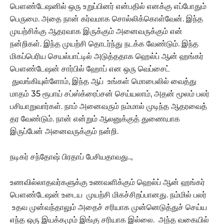
பௌண்டேஷனில் ஒரு உறுப்பினர் என்பதில் எனக்கு எப்போதும்
பெருமை. அதை நான் கர்வமாக சொல்லிக்கொள்வேன். இந்த
முயற்சிக்கு ஆதரவாக இருக்கும் அனைவருக்கும் என்
நன்றிகள். இந்த முயற்சி தொடர்ந்து நடக்க வேண்டும். இந்த
மிகப்பெரிய செயல்பாட்டில் அடுத்ததாக ஹெல்ப் ஆன் ஹங்கர்
பௌண்டேஷன் சார்பில் ஹோப் என ஒரு வெப்சைட்
துவங்கியுள்ளோம், இந்த ஆப் உங்கள் மொபைலில் வைத்து
மாதம் 35 ரூபாய் சப்ஸ்க்ரைப்சன் செய்யலாம், அதன் மூலம் பலர்
பசியாறுவார்கள். நாம் அனைவரும் நம்மால் முடிந்த ஆதரவைத்
தர வேண்டும். நான் என்றும் ஆலனுக்குத் துணையாக
இருப்பேன் அனைவருக்கும் நன்றி.
நடிகர் சந்தோஷ் பிரதாப் பேசியதாவது..,
உணவில்லாதவர்களுக்கு உணவளிக்கும் ஹெல்ப் ஆன் ஹங்கர்
பௌண்டேஷன் உடைய முயற்சி மிகச்சிறப்பானது. நம்மில் பலர்
உதவ முன்வந்தாலும் அதைச் சரியாக முன்னெடுத்துச் செய்ய
எந்த ஒரு இயக்கமும் இங்கு சரியாக இல்லை. அந்த வகையில்