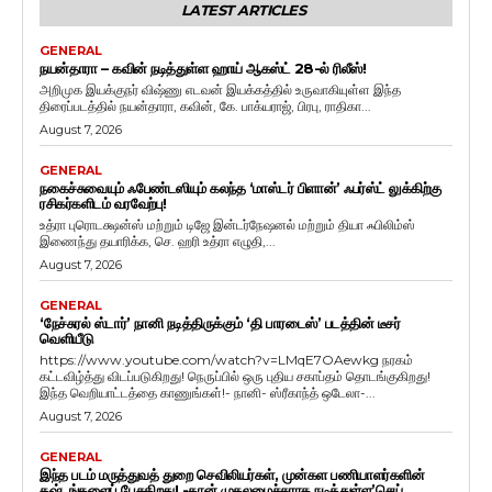
LATEST ARTICLES
GENERAL
நயன்தாரா – கவின் நடித்துள்ள ஹாய் ஆகஸ்ட் 28-ல் ரிலீஸ்!
அறிமுக இயக்குநர் விஷ்ணு எடவன் இயக்கத்தில் உருவாகியுள்ள இந்த
திரைப்படத்தில் நயன்தாரா, கவின், கே. பாக்யராஜ், பிரபு, ராதிகா...
August 7, 2026
GENERAL
நகைச்சுவையும் ஃபேண்டஸியும் கலந்த ‘மாஸ்டர் பிளான்’ ஃபர்ஸ்ட் லுக்கிற்கு
ரசிகர்களிடம் வரவேற்பு!
உத்ரா புரொடக்ஷன்ஸ் மற்றும் டிஜே இன்டர்நேஷனல் மற்றும் தியா ஃபிலிம்ஸ்
இணைந்து தயாரிக்க, செ. ஹரி உத்ரா எழுதி,...
August 7, 2026
GENERAL
‘நேச்சுரல் ஸ்டார்’ நானி நடித்திருக்கும் ‘தி பாரடைஸ்’ படத்தின் டீசர்
வெளியீடு
https://www.youtube.com/watch?v=LMqE7OAewkg நரகம்
கட்டவிழ்த்து விடப்படுகிறது! நெருப்பில் ஒரு புதிய சகாப்தம் தொடங்குகிறது!
இந்த வெறியாட்டத்தை காணுங்கள்!- நானி- ஸ்ரீகாந்த் ஒடேலா-...
August 7, 2026
GENERAL
இந்த படம் மருத்துவத் துறை செவிலியர்கள், முன்கள பணியாளர்களின்
கஷ்டங்களைப் பேசுகிறது! -தான் முதலமைச்சராக நடித்துள்ள’செய்