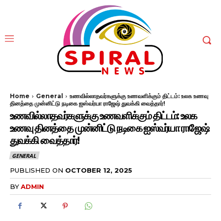
Home
General
உணவில்லாதவர்களுக்கு உணவளிக்கும் திட்டம்: உலக உணவு
தினத்தை முன்னிட்டு நடிகை ஐஸ்வர்யா ராஜேஷ் துவக்கி வைத்தார்!
உணவில்லாதவர்களுக்கு உணவளிக்கும் திட்டம்: உலக
உணவு தினத்தை முன்னிட்டு நடிகை ஐஸ்வர்யா ராஜேஷ்
துவக்கி வைத்தார்!
GENERAL
PUBLISHED ON
OCTOBER 12, 2025
BY
ADMIN