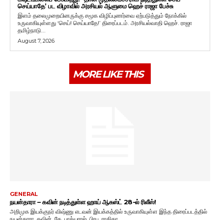
செய்யாதே’ பட விழாவில் அரசியல் ஆளுமை ஹெச் ராஜா பேச்சு
இளம் தலைமுறையினருக்கு சமூக விழிப்புணர்வை ஏற்படுத்தும் நோக்கில்
உருவாகியுள்ளது ‘செய்! செய்யாதே!’ திரைப்படம். அரசியல்வாதி ஹெச். ராஜா
தமிழ்நாடு...
August 7, 2026
MORE LIKE THIS
GENERAL
நயன்தாரா – கவின் நடித்துள்ள ஹாய் ஆகஸ்ட் 28-ல் ரிலீஸ்!
அறிமுக இயக்குநர் விஷ்ணு எடவன் இயக்கத்தில் உருவாகியுள்ள இந்த திரைப்படத்தில்
நயன்தாரா, கவின், கே. பாக்யராஜ், பிரபு, ராதிகா...