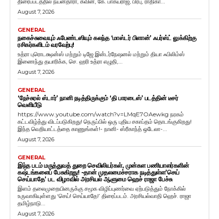
திரைப்படத்தில் நயன்தாரா, கவின், கே. பாக்யராஜ், பிரபு, ராதிகா...
August 7, 2026
GENERAL
நகைச்சுவையும் ஃபேண்டஸியும் கலந்த ‘மாஸ்டர் பிளான்’ ஃபர்ஸ்ட் லுக்கிற்கு
ரசிகர்களிடம் வரவேற்பு!
உத்ரா புரொடக்ஷன்ஸ் மற்றும் டிஜே இன்டர்நேஷனல் மற்றும் தியா ஃபிலிம்ஸ்
இணைந்து தயாரிக்க, செ. ஹரி உத்ரா எழுதி,...
August 7, 2026
GENERAL
‘நேச்சுரல் ஸ்டார்’ நானி நடித்திருக்கும் ‘தி பாரடைஸ்’ படத்தின் டீசர்
வெளியீடு
https://www.youtube.com/watch?v=LMqE7OAewkg நரகம்
கட்டவிழ்த்து விடப்படுகிறது! நெருப்பில் ஒரு புதிய சகாப்தம் தொடங்குகிறது!
இந்த வெறியாட்டத்தை காணுங்கள்!- நானி- ஸ்ரீகாந்த் ஒடேலா-...
August 7, 2026
GENERAL
இந்த படம் மருத்துவத் துறை செவிலியர்கள், முன்கள பணியாளர்களின்
கஷ்டங்களைப் பேசுகிறது! -தான் முதலமைச்சராக நடித்துள்ள’செய்
செய்யாதே’ பட விழாவில் அரசியல் ஆளுமை ஹெச் ராஜா பேச்சு
இளம் தலைமுறையினருக்கு சமூக விழிப்புணர்வை ஏற்படுத்தும் நோக்கில்
உருவாகியுள்ளது ‘செய்! செய்யாதே!’ திரைப்படம். அரசியல்வாதி ஹெச். ராஜா
தமிழ்நாடு...
August 7, 2026