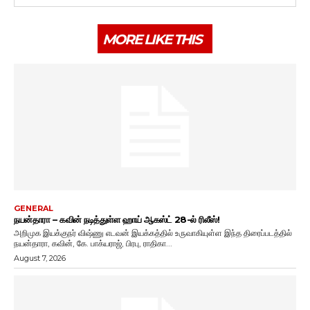
MORE LIKE THIS
GENERAL
நயன்தாரா – கவின் நடித்துள்ள ஹாய் ஆகஸ்ட் 28-ல் ரிலீஸ்!
அறிமுக இயக்குநர் விஷ்ணு எடவன் இயக்கத்தில் உருவாகியுள்ள இந்த திரைப்படத்தில்
நயன்தாரா, கவின், கே. பாக்யராஜ், பிரபு, ராதிகா...
August 7, 2026