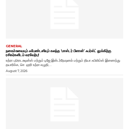
GENERAL
நகைச்சுவையும் ஃபேண்டஸியும் கலந்த ‘மாஸ்டர் பிளான்’ ஃபர்ஸ்ட் லுக்கிற்கு
ரசிகர்களிடம் வரவேற்பு!
உத்ரா புரொடக்ஷன்ஸ் மற்றும் டிஜே இன்டர்நேஷனல் மற்றும் தியா ஃபிலிம்ஸ் இணைந்து
தயாரிக்க, செ. ஹரி உத்ரா எழுதி,...
August 7, 2026