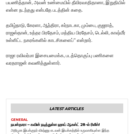
பயணித்தான், அவன் உண்மையில் தீவிரவாதிதானா, இறுதியில்
என்ன நடந்தது என்பதே படத்தின் கதை.
தமிழ்நாடு, கேரளா, ஆந்திரா, கர்நாடகா, மும்பை, குஜராத்,
ராஜஸ்தான், உத்தர பிரதேசம், மத்திய பிரதேசம், டெல்லி, காஷ்மீர்
உள்ளிட்ட நகரங்களில் காடசிகளைப்” என்றார்.
ராஜா ரவிவர்மா இசையமைக்க, படத்தொகுப்பு பணிகளை
வரதராஜன் கவனித்துள்ளார்.
LATEST ARTICLES
GENERAL
நயன்தாரா – கவின் நடித்துள்ள ஹாய் ஆகஸ்ட் 28-ல் ரிலீஸ்!
அறிமுக இயக்குநர் விஷ்ணு எடவன் இயக்கத்தில் உருவாகியுள்ள இந்த