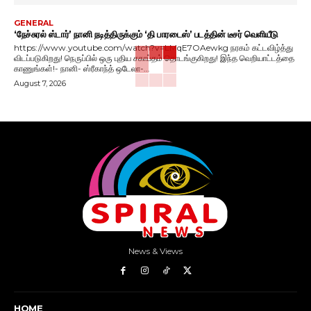
GENERAL
‘நேச்சுரல் ஸ்டார்’ நானி நடித்திருக்கும் ‘தி பாரடைஸ்’ படத்தின் டீசர் வெளியீடு
https://www.youtube.com/watch?v=LMqE7OAewkg நரகம் கட்டவிழ்த்து
விடப்படுகிறது! நெருப்பில் ஒரு புதிய சகாப்தம் தொடங்குகிறது! இந்த வெறியாட்டத்தை
காணுங்கள்!- நானி- ஸ்ரீகாந்த் ஒடேலா-...
August 7, 2026
News & Views
HOME