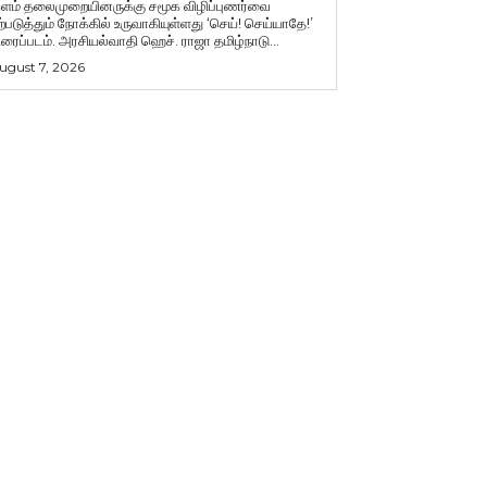
ளம் தலைமுறையினருக்கு சமூக விழிப்புணர்வை
ற்படுத்தும் நோக்கில் உருவாகியுள்ளது ‘செய்! செய்யாதே!’
ிரைப்படம். அரசியல்வாதி ஹெச். ராஜா தமிழ்நாடு...
ugust 7, 2026