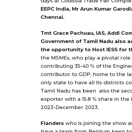
days at Codissia Trade Fair Compl
EEPC India, Mr Arun Kumar Garodia
Chennai.
Tmt Grace Pachuau, IAS, Addl Co
Government of Tamil Nadu also a
the opportunity to Host IESS for t
the MSMEs, who play a pivotal role 
contributing 35-40 % of the Engine
contributor to GDP, home to the la
only state to have all its districts 
Tamil Nadu has been also the sec
exporter with a 15.8 % share in the
2023-December 2023.
Flanders
who is joining the show a
have a team from Belgium keen to 