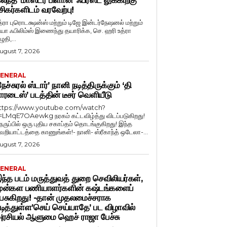
லந்த ‘மாஸ்டர் பிளான்’ ஃபர்ஸ்ட் லுக்கிற்கு
சிகர்களிடம் வரவேற்பு!
த்ரா புரொடக்ஷன்ஸ் மற்றும் டிஜே இன்டர்நேஷனல் மற்றும்
ியா ஃபிலிம்ஸ் இணைந்து தயாரிக்க, செ. ஹரி உத்ரா
ுதி,...
ugust 7, 2026
ENERAL
நேச்சுரல் ஸ்டார்’ நானி நடித்திருக்கும் ‘தி
ாரடைஸ்’ படத்தின் டீசர் வெளியீடு
ttps://www.youtube.com/watch?
=LMqE7OAewkg நரகம் கட்டவிழ்த்து விடப்படுகிறது!
ெருப்பில் ஒரு புதிய சகாப்தம் தொடங்குகிறது! இந்த
ெறியாட்டத்தை காணுங்கள்!- நானி- ஸ்ரீகாந்த் ஒடேலா-...
ugust 7, 2026
ENERAL
ந்த படம் மருத்துவத் துறை செவிலியர்கள்,
ுன்கள பணியாளர்களின் கஷ்டங்களைப்
ேசுகிறது! -தான் முதலமைச்சராக
டித்துள்ள’செய் செய்யாதே’ பட விழாவில்
ரசியல் ஆளுமை ஹெச் ராஜா பேச்சு