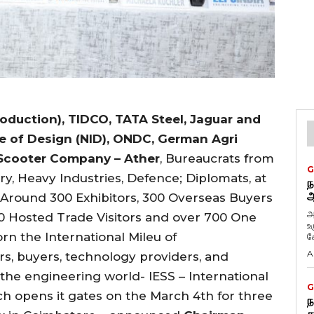
duction), TIDCO, TATA Steel, Jaguar and
ute of Design (NID), ONDC, German Agri
 Scooter Company – Ather
, Bureaucrats from
G
y, Heavy Industries, Defence; Diplomats, at
ந
ஆ
Around 300 Exhibitors, 300 Overseas Buyers
அ
00 Hosted Trade Visitors and over 700 One
உ
n the International Mileu of
கே
A
s, buyers, technology providers, and
he engineering world- IESS – International
G
h opens it gates on the March 4th for three
ந