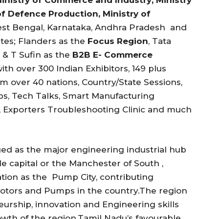
nistry of Commerce and Industry; Ministry
f Defence Production, Ministry of
est Bengal, Karnataka, Andhra Pradesh and
tes; Flanders as the
Focus Region
, Tata
 & T Sufin as the
B2B E- Commerce
ith over 300 Indian Exhibitors, 149 plus
 over 40 nations, Country/State Sessions,
ps, Tech Talks, Smart Manufacturing
 Exporters Troubleshooting Clinic and much
d as the major engineering industrial hub
e capital or the Manchester of South ,
ation as the Pump City, contributing
 Motors and Pumps in the country.The region
eurship, innovation and Engineering skills
wth of the region.Tamil Nadu’s favourable