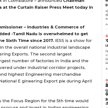
க
ex in Coimbatore – announced
Chairman
ர
 at the Curtain Raiser Press Meet today in
உ
த
எழ
A
mmissioner – Industries & Commerce of
dded -Tamil Nadu is overwhelmed to get
G
he Sixth Time since 2017.
IESS is a show for
‘
ப
in the overall national industrial landscape
h
ering Exports. The second largest
v
ந
rgest number of factories in India and the
வ
covered under industrial corridor projects,
A
ond highest Engineering merchandise
G
 National E gineering Export pie during April
இ
ம
ப
ந
s the Focus Region for the 5th time would
அ
procure and invest in Indian engineering,