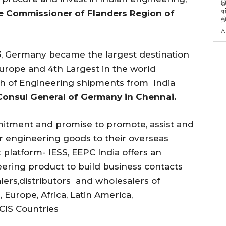
இ
ஏ
de Commissioner of Flanders Region of
த
A
3
, Germany became the largest destination
Europe and 4th Largest in the world
h of Engineering shipments from India
Consul General of Germany in Chennai.
mitment and promise to promote, assist and
 engineering goods to their overseas
 platform- IESS, EEPC India offers an
eering product to build business contacts
lers,distributors and wholesalers of
Europe, Africa, Latin America,
CIS Countries