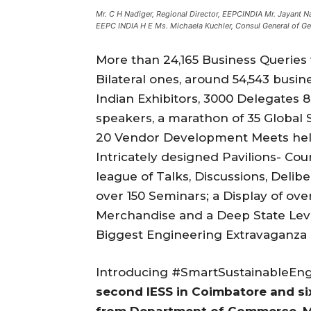
Mr. C H Nadiger, Regional Director, EEPCINDIA Mr. Jayant N
EEPC INDIA H E Ms. Michaela Kuchler, Consul General of 
More than 24,165 Business Queries v
Bilateral ones, around 54,543 bus
Indian Exhibitors, 3000 Delegates 8
speakers, a marathon of 35 Global S
20 Vendor Development Meets held 
Intricately designed Pavilions- Cou
league of Talks, Discussions, Delib
over 150 Seminars; a Display of ove
Merchandise and a Deep State Leve
Biggest Engineering Extravaganza o
Introducing #SmartSustainableEn
second IESS in Coimbatore and six