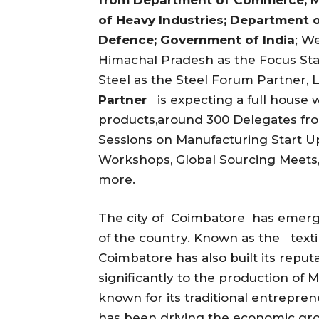
from Department of Commerce, Mi
of Heavy Industries; Department o
Defence; Government of India
; W
Himachal Pradesh as the Focus Sta
Steel as the Steel Forum Partner, L
Partner
is expecting a full house w
products,around 300 Delegates from
Sessions on Manufacturing Start U
Workshops, Global Sourcing Meets,
more.
The city of Coimbatore has emerge
of the country. Known as the textil
Coimbatore has also built its reput
significantly to the production of
known for its traditional entrepren
has been driving the economic gro