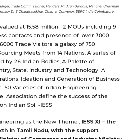
adiger, Trade Commissioner, Flanders Mr. Arun Garodia, National Chairman
Germany Dr S Chandrasekhar, Chapter Convenor, EEPC India Coimbatore
alued at 15.58 million, 12 MOUs including 9
iness contacts and presence of over 3000
6000 Trade Visitors, a galaxy of 750
ourcing Meets from 14 Nations, A series of
by 26 Indian Bodies, A Palette of
ntry, State, Industry and Technology; A
erations, Ideation and Generation of Business
r 150 Varieties of Indian Engineering
l Association define the success of the
n Indian Soil -IESS
gineering as the New Theme ,
IESS XI – the
th in Tamil Nadu, with the support