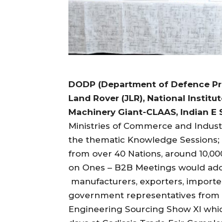
DODP (Department of Defence Pro
Land Rover (JLR), National Instit
Machinery Giant-CLAAS, Indian E
Ministries of Commerce and Industr
the thematic Knowledge Sessions; 
from over 40 Nations, around 10,0
on Ones – B2B Meetings would ador
manufacturers, exporters, importer
government representatives from t
Engineering Sourcing Show XI whic