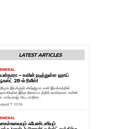
LATEST ARTICLES
ENERAL
யன்தாரா – கவின் நடித்துள்ள ஹாய்
கஸ்ட் 28-ல் ரிலீஸ்!
றிமுக இயக்குநர் விஷ்ணு எடவன் இயக்கத்தில்
ருவாகியுள்ள இந்த திரைப்படத்தில் நயன்தாரா, கவின்,
. பாக்யராஜ், பிரபு, ராதிகா...
ugust 7, 2026
ENERAL
கைச்சுவையும் ஃபேண்டஸியும்