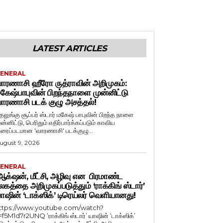
LATEST ARTICLES
ENERAL
ாரணாசி ஹீரோ ருத்ராவின் அறிமுகம்:
கேஷ்பாபுவின் பிறந்தநாளை முன்னிட்டு
ாரணாசி படக் குழு அசத்தல்!
ெலுங்கு சூப்பர் ஸ்டார் மகேஷ் பாபுவின் பிறந்த நாளை
ுன்னிட்டு, பெரிதும் எதிர்பார்க்கப்படும் காவிய
ிரைப்படமான 'வாரணாசி' படக்குழு...
ugust 9, 2026
ENERAL
க்‌ஷன், மீட்சி, அழிவு என பிரமாண்ட
லகத்தை அறிமுகப்படுத்தும் ‘ராக்கிங் ஸ்டார்’
ாஷின் ‘டாக்ஸிக்’ டிரெய்லர் வெளியானது!
ttps://www.youtube.com/watch?
=f5M1d7r2UNQ ‘ராக்கிங் ஸ்டார்’ யாஷின் ‘டாக்ஸிக்’