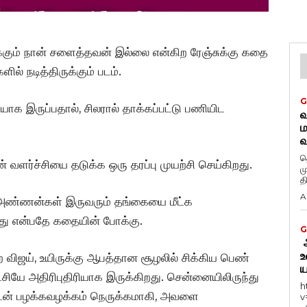
ுக்கும் நான் சளைத்தவன் இல்லை என்கிற ரேஞ்சுக்கு கதை
் நடித்திருக்கும் படம்.
G
ாக இருப்பதால், சிலரால் தாக்கப்பட்டு பணியிட
வ
ம
வ
த
வளர்ச்சியை தடுக்க ஒரு தரப்பு முயற்சி செய்கிறது.
ம
த
A
. அண்ணன்கள் இருவரும் தங்கையை மீட்க
து என்பதே கதையின் போக்கு.
G
ஆ
உ
 விஜய், உயிருக்கு ஆபத்தான சூழலில் சிக்கிய பெண்
ய
்சியே அதிரிபுதிரியாக இருக்கிறது. சென்னையிலிருந்து
h
ுடன் பழக்கவழக்கம் நெருக்கமாகி, அவளை
v