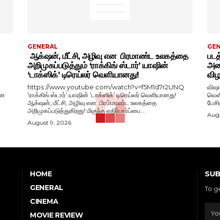
GENERAL
GE
ஆக்‌ஷன், மீட்சி, அழிவு என பிரமாண்ட உலகத்தை
படத
அறிமுகப்படுத்தும் ‘ராக்கிங் ஸ்டார்’ யாஷின்
அதை
‘டாக்ஸிக்’ டிரெய்லர் வெளியானது!
விழ
https://www.youtube.com/watch?v=f5M1d7r2UNQ
விஷா
ான
‘ராக்கிங் ஸ்டார்’ யாஷின் ‘டாக்ஸிக்’ டிரெய்லர் வெளியானது!
வெளியீட
ஆக்‌ஷன், மீட்சி, அழிவு என பிரம்மாண்ட உலகத்தை
அறிமுகப்படுத்துகிறது! மிகுந்த எதிர்பார்ப்பை...
Augu
August 9, 2026
SUB
HOME
GENERAL
To g
CINEMA
MOVIE REVIEW