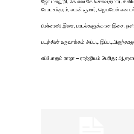
ஜோ மல்லூரி, கே எஸ் கே செல்வகுமார், சினிம
சோமசுந்தரம், லயன் குமார், ஜெயவேல் என மற்
பின்னணி இசை, பாடல்களுக்கான இசை, ஒளிப்
படத்தின் உருவாக்கம் அப்படி இப்படியிருந்தால
எப்போதும் ராஜா – ராஜ்ஜியம் பெரிது; ஆளுமை