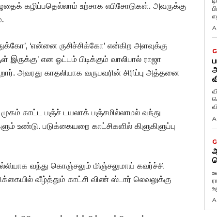
ட
ுதைக் கழிப்பதெல்லாம் உற்சாக எபிசோடுகள். அவருக்கு
ப
எத
.
A
ுக்கோ’, ‘என்னை ருசிச்சிக்கோ’ என்கிற அளவுக்கு
G
ள் இருக்கு’ என ஓட்டம் பிடிக்கும் வாலிபால் ராஜா
ப
அ
றார். அவரது காதலியாக வருபவரின் சிரிப்பு அத்தனை
வ
வ
வெ
முகம் காட்ட பஞ்ச் டயலாக் பஞ்சமில்லாமல் வந்து
A
ளும் உண்டு. படுக்கையறை காட்சிகளில் கிளுகிளுப்பு
G
ஆ
வ
ல்லியாக வந்து கொஞ்சலும் மிஞ்சலுமாய் கவர்ச்சி
உ
க்கையில் வீழ்த்தும் காட்சி விண் ஸ்டார் லெவலுக்கு
ர
உ
A