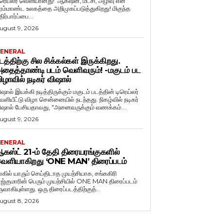
ிரெய்லர் வெளியானது! ஆக்‌ஷன், மீட்சி, அழிவு என
ிரம்மாண்ட உலகத்தை அறிமுகப்படுத்துகிறது! மிகுந்த
ிர்பார்ப்பை...
ugust 9, 2026
ENERAL
டத்திற்கு சில சிக்கல்கள் இருக்கிறது.
தைத்தாண்டி படம் வெளிவரும்! -மகுடம் பட
ிழாவில் நடிகர் விஷால்
ிஷால் இயக்கி நடித்திருக்கும் மகுடம் படத்தின் டிரெய்லர்
ளியீட்டு விழா சென்னையில் நடந்தது. நிகழ்வில் நடிகர்
விஷால் பேசியதாவது, "அனைவருக்கும் வணக்கம்....
ugust 9, 2026
ENERAL
கஸ்ட் 21-ம் தேதி திரையரங்குகளில்
ெளியாகிறது ‘ONE MAN’ திரைப்படம்
லகில் யாரும் செய்திடாத முயற்சியாக, சங்ககிரி
ாஜ்குமாரின் பெரும் முயற்சியில் ONE MAN திரைப்படம்
ருவாகியுள்ளது. ஒரு திரைப்படத்திற்குத்...
ugust 8, 2026