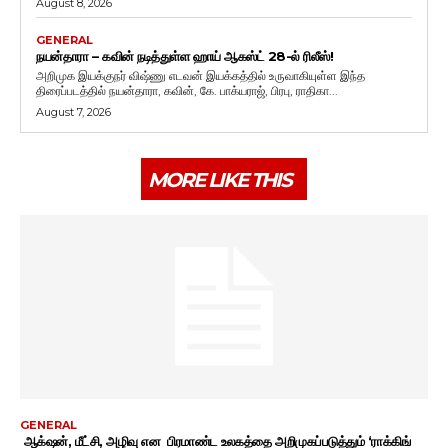
August 8, 2026
GENERAL
நயன்தாரா – கவின் நடித்துள்ள ஹாய் ஆகஸ்ட் 28-ல் ரிலீஸ்!
அறிமுக இயக்குநர் விஷ்ணு எடவன் இயக்கத்தில் உருவாகியுள்ள இந்த
திரைப்படத்தில் நயன்தாரா, கவின், கே. பாக்யராஜ், பிரபு, ராதிகா...
August 7, 2026
MORE LIKE THIS
GENERAL
ஆக்‌ஷன், மீட்சி, அழிவு என பிரமாண்ட உலகத்தை அறிமுகப்படுத்தும் ‘ராக்கிங்