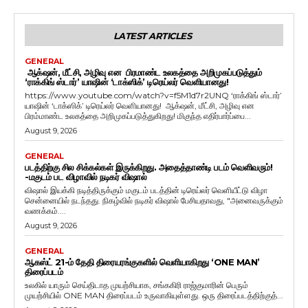
LATEST ARTICLES
GENERAL
ஆக்‌ஷன், மீட்சி, அழிவு என பிரமாண்ட உலகத்தை அறிமுகப்படுத்தும்
‘ராக்கிங் ஸ்டார்’ யாஷின் ‘டாக்ஸிக்’ டிரெய்லர் வெளியானது!
https://www.youtube.com/watch?v=f5M1d7r2UNQ ‘ராக்கிங் ஸ்டார்’
யாஷின் ‘டாக்ஸிக்’ டிரெய்லர் வெளியானது! ஆக்‌ஷன், மீட்சி, அழிவு என
பிரம்மாண்ட உலகத்தை அறிமுகப்படுத்துகிறது! மிகுந்த எதிர்பார்ப்பை...
August 9, 2026
GENERAL
படத்திற்கு சில சிக்கல்கள் இருக்கிறது. அதைத்தாண்டி படம் வெளிவரும்!
-மகுடம் பட விழாவில் நடிகர் விஷால்
விஷால் இயக்கி நடித்திருக்கும் மகுடம் படத்தின் டிரெய்லர் வெளியீட்டு விழா
சென்னையில் நடந்தது. நிகழ்வில் நடிகர் விஷால் பேசியதாவது, "அனைவருக்கும்
வணக்கம்....
August 9, 2026
GENERAL
ஆகஸ்ட் 21-ம் தேதி திரையரங்குகளில் வெளியாகிறது ‘ONE MAN’
திரைப்படம்
உலகில் யாரும் செய்திடாத முயற்சியாக, சங்ககிரி ராஜ்குமாரின் பெரும்
முயற்சியில் ONE MAN திரைப்படம் உருவாகியுள்ளது. ஒரு திரைப்படத்திற்குத்...