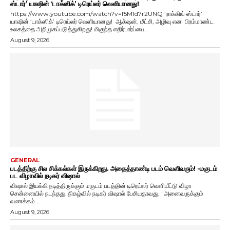
ஸ்டார்’ யாஷின் ‘டாக்ஸிக்’ டிரெய்லர் வெளியானது!
https://www.youtube.com/watch?v=f5M1d7r2UNQ ‘ராக்கிங் ஸ்டார்’
யாஷின் ‘டாக்ஸிக்’ டிரெய்லர் வெளியானது! ஆக்‌ஷன், மீட்சி, அழிவு என பிரம்மாண்ட
உலகத்தை அறிமுகப்படுத்துகிறது! மிகுந்த எதிர்பார்ப்பை...
August 9, 2026
GENERAL
படத்திற்கு சில சிக்கல்கள் இருக்கிறது. அதைத்தாண்டி படம் வெளிவரும்! -மகுடம்
பட விழாவில் நடிகர் விஷால்
விஷால் இயக்கி நடித்திருக்கும் மகுடம் படத்தின் டிரெய்லர் வெளியீட்டு விழா
சென்னையில் நடந்தது. நிகழ்வில் நடிகர் விஷால் பேசியதாவது, "அனைவருக்கும்
வணக்கம்....
August 9, 2026