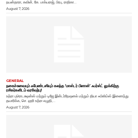
நயன்தாரா, கவின், கே. பாக்யராஜ், பிரபு, ராதிகா...
August 7, 2026
GENERAL
நகைச்சுவையும் ஃபேண்டஸியும் கலந்த ‘மாஸ்டர் பிளான்’ ஃபர்ஸ்ட் லுக்கிற்கு
ரசிகர்களிடம் வரவேற்பு!
உத்ரா புரொடக்ஷன்ஸ் மற்றும் டிஜே இன்டர்நேஷனல் மற்றும் தியா ஃபிலிம்ஸ் இணைந்து
தயாரிக்க, செ. ஹரி உத்ரா எழுதி,...
August 7, 2026