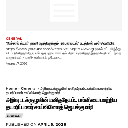
GENERAL
‘நேச்சுரல் ஸ்டார்’ நானி நடித்திருக்கும் ‘தி பாரடைஸ்’ படத்தின் டீசர் வெளியீடு
https://www.youtube.com/watch?v=LMqE7OAewkg நரகம் கட்டவிழ்த்து
விடப்படுகிறது! நெருப்பில் ஒரு புதிய சகாப்தம் தொடங்குகிறது! இந்த வெறியாட்டத்தை
காணுங்கள்!- நானி- ஸ்ரீகாந்த் ஒடேலா-...
August 7, 2026