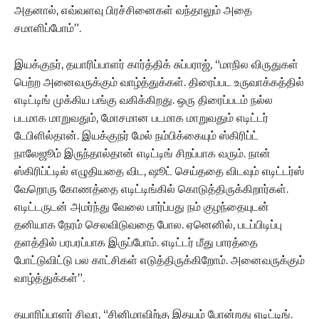
அதனால், எவ்வளவு பிரச்சினைகள் வந்தாலும் அதை
சமாளிப்போம்”.
இயக்குநர், தயாரிப்பாளர் கார்த்திக் சுப்பராஜ், “மாநில விருதுகள்
பெற்ற அனைவருக்கும் வாழ்த்துக்கள். திரைப்பட உருவாக்கத்தில்
எடிட்டிங் முக்கிய பங்கு வகிக்கிறது. ஒரு திரைப்படம் நல்ல
படமாக மாறுவதும், மோசமான படமாக மாறுவதும் எடிட்டர்
டேபிளில்தான். இயக்குநர் மேல் நம்பிக்கையும் ஸ்கிரிப்ட்
நாலேஜூம் இருந்தால்தான் எடிட்டிங் சிறப்பாக வரும். நான்
ஸ்கிரிப்ட்டில் எழுதியதை விட, ஷூட் செய்ததை விடவும் எடிட்டர்ஸ்
வேறொரு கோணத்தை எடிட்டிங்கில் கொடுத்திருக்கிறார்கள்.
எடிட்டருடன் அமர்ந்து வேலை பார்ப்பது நம் குழந்தையுடன்
தனியாக நேரம் செலவிடுவதை போல. ஏனெனில், படப்பிடிப்பு
தளத்தில் பரபரப்பாக இருப்போம். எடிட்டர் மீது பாரத்தை
போட்டுவிட்டு பல காட்சிகள் எடுத்திருக்கிறோம். அனைவருக்கும்
வாழ்த்துக்கள்”.
தயாரிப்பாளர் சிவா, “சினிமாவிற்கு இதயம் போன்றது எடிட்டிங்.