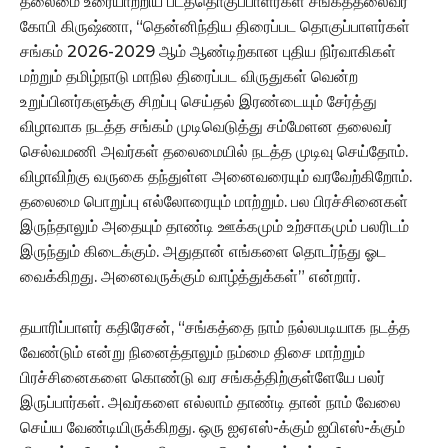
தலைமை உரையாற்றிய படத்தொகுப்பாளர்கள் சங்கத்தலைவர்
கோபி கிருஷ்ணா, “தென்னிந்திய திரைப்பட தொகுப்பாளர்கள்
சங்கம் 2026-2029 ஆம் ஆண்டிற்கான புதிய நிர்வாகிகள்
மற்றும் தமிழ்நாடு மாநில திரைப்பட விருதுகள் வென்ற
உறுப்பினர்களுக்கு சிறப்பு செய்தல் இரண்டையும் சேர்த்து
விழாவாக நடத்த சங்கம் முடிவெடுத்து சம்மேளன தலைவர்
செல்வமணி அவர்கள் தலைமையில் நடத்த முடிவு செய்தோம்.
விழாவிற்கு வருகை தந்துள்ள அனைவரையும் வரவேற்கிறோம்.
தலைமை பொறுப்பு எல்லோரையும் மாற்றும். பல பிரச்சினைகள்
இருந்தாலும் அதையும் தாண்டி ஊக்கமும் உற்சாகமும் பலரிடம்
இருந்தும் கிடைக்கும். அதுதான் எங்களை தொடர்ந்து ஓட
வைக்கிறது. அனைவருக்கும் வாழ்த்துக்கள்” என்றார்.
தயாரிப்பாளர் கதிரேசன், “சங்கத்தை நாம் நல்லபடியாக நடத்த
வேண்டும் என்று நினைத்தாலும் நம்மை திசை மாற்றும்
பிரச்சினைகளை கொண்டு வர சங்கத்திற்குள்ளேயே பலர்
இருப்பார்கள். அவர்களை எல்லாம் தாண்டி தான் நாம் வேலை
செய்ய வேண்டியிருக்கிறது. ஒரு ஐஏஎஸ்-க்கும் ஐபிஎஸ்-க்கும்