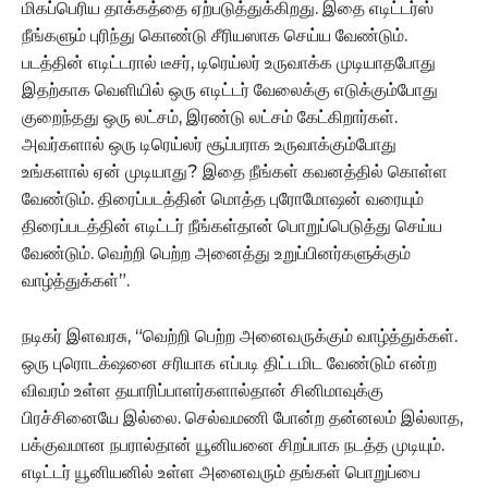
மிகப்பெரிய தாக்கத்தை ஏற்படுத்துக்கிறது. இதை எடிட்டர்ஸ்
நீங்களும் புரிந்து கொண்டு சீரியஸாக செய்ய வேண்டும்.
படத்தின் எடிட்டரால் டீசர், டிரெய்லர் உருவாக்க முடியாதபோது
இதற்காக வெளியில் ஒரு எடிட்டர் வேலைக்கு எடுக்கும்போது
குறைந்தது ஒரு லட்சம், இரண்டு லட்சம் கேட்கிறார்கள்.
அவர்களால் ஒரு டிரெய்லர் சூப்பராக உருவாக்கும்போது
உங்களால் ஏன் முடியாது? இதை நீங்கள் கவனத்தில் கொள்ள
வேண்டும். திரைப்படத்தின் மொத்த புரோமோஷன் வரையும்
திரைப்படத்தின் எடிட்டர் நீங்கள்தான் பொறுப்பெடுத்து செய்ய
வேண்டும். வெற்றி பெற்ற அனைத்து உறுப்பினர்களுக்கும்
வாழ்த்துக்கள்”.
நடிகர் இளவரசு, “வெற்றி பெற்ற அனைவருக்கும் வாழ்த்துக்கள்.
ஒரு புரொடக்‌ஷனை சரியாக எப்படி திட்டமிட வேண்டும் என்ற
விவரம் உள்ள தயாரிப்பாளர்களால்தான் சினிமாவுக்கு
பிரச்சினையே இல்லை. செல்வமணி போன்ற தன்னலம் இல்லாத,
பக்குவமான நபரால்தான் யூனியனை சிறப்பாக நடத்த முடியும்.
எடிட்டர் யூனியனில் உள்ள அனைவரும் தங்கள் பொறுப்பை