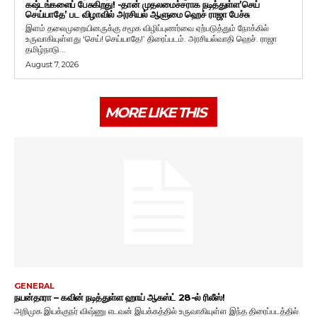
கஷ்டங்களைப் பேசுகிறது! -தான் முதலமைச்சராக நடித்துள்ள’செய்
செய்யாதே’ பட விழாவில் அரசியல் ஆளுமை ஹெச் ராஜா பேச்சு
இளம் தலைமுறையினருக்கு சமூக விழிப்புணர்வை ஏற்படுத்தும் நோக்கில்
உருவாகியுள்ளது ‘செய்! செய்யாதே!’ திரைப்படம். அரசியல்வாதி ஹெச். ராஜா
தமிழ்நாடு...
August 7, 2026
MORE LIKE THIS
GENERAL
நயன்தாரா – கவின் நடித்துள்ள ஹாய் ஆகஸ்ட் 28-ல் ரிலீஸ்!
அறிமுக இயக்குநர் விஷ்ணு எடவன் இயக்கத்தில் உருவாகியுள்ள இந்த திரைப்படத்தில்