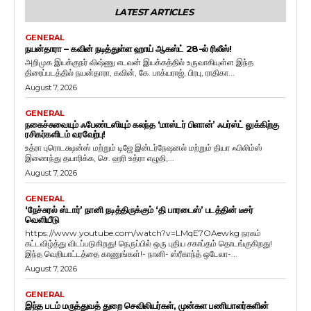
LATEST ARTICLES
GENERAL
நயன்தாரா – கவின் நடித்துள்ள ஹாய் ஆகஸ்ட் 28-ல் ரிலீஸ்!
அறிமுக இயக்குநர் விஷ்ணு எடவன் இயக்கத்தில் உருவாகியுள்ள இந்த
திரைப்படத்தில் நயன்தாரா, கவின், கே. பாக்யராஜ், பிரபு, ராதிகா...
August 7, 2026
GENERAL
நகைச்சுவையும் ஃபேண்டஸியும் கலந்த ‘மாஸ்டர் பிளான்’ ஃபர்ஸ்ட் லுக்கிற்கு
ரசிகர்களிடம் வரவேற்பு!
உத்ரா புரொடக்ஷன்ஸ் மற்றும் டிஜே இன்டர்நேஷனல் மற்றும் தியா ஃபிலிம்ஸ்
இணைந்து தயாரிக்க, செ. ஹரி உத்ரா எழுதி,...
August 7, 2026
GENERAL
‘நேச்சுரல் ஸ்டார்’ நானி நடித்திருக்கும் ‘தி பாரடைஸ்’ படத்தின் டீசர்
வெளியீடு
https://www.youtube.com/watch?v=LMqE7OAewkg நரகம்
கட்டவிழ்த்து விடப்படுகிறது! நெருப்பில் ஒரு புதிய சகாப்தம் தொடங்குகிறது!
இந்த வெறியாட்டத்தை காணுங்கள்!- நானி- ஸ்ரீகாந்த் ஒடேலா-...
August 7, 2026
GENERAL
இந்த படம் மருத்துவத் துறை செவிலியர்கள், முன்கள பணியாளர்களின்