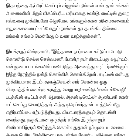
இதயத்தை ஆப்ரேட் செய்யும் சர்ஜன்ஸ் நீங்கள் என்பதால் உங்கள்
அனைவரின் மீதும் மிகப்பெரிய மரியாதை உண்டு. எடிட்டிங் துறை
எவ்வளவு முக்கியமோ அதுபோல உங்களுக்கான உரிமைகளையும்
சலுகைகளையும் எப்போதும் நாங்கள் தர தயங்கியதில்லை.
உங்கள் சங்கம் மென்மேலும் வளர வாழ்த்துக்கள்”.
இயக்குநர் லிங்குசாமி, “இத்தனை நபர்களை கட்டுப்பாடோடு
கொண்டு செல்ல செல்வமணி போன்ற நபர் கிடைப்பது அபூர்வம்.
என்னுடைய படங்களில் பணிபுரிந்த அனைத்து எடிட்டர்ஸூக்கும்
இந்த நேரத்தில் நன்றி சொல்லிக் கொள்கிறேன். எடிட்டிங் என்பது
முக்கியமான இடம். தனஞ்செயன் சார் சொன்ன ஒரு
விஷயத்தில் எனக்கு கருத்து வேறுபாடு உண்டு. ‘சண்டக்கோழி’
படத்தின் எடிட்டர் சசி. ஆனால், அதன் டிரெய்லர் ஆண்டனி தான்
கட் செய்து கொடுத்தார். அந்த டிரெய்லர்தான் படத்தின் மீது
எதிர்பார்ப்பை ஏற்படுத்தியது. வியாபாரத்தையும் தொடங்கி
வைத்தது. தகுதியான ஒருத்தர் எங்கே இருந்தாலும்
சினிமாவிற்குள் சேர்த்துக் கொள்வதுதான் நம்முடைய வேலை.
அதை பெரிய பிரச்சினையாக பார்க்க வேண்டியதில்லை. ஈகோ