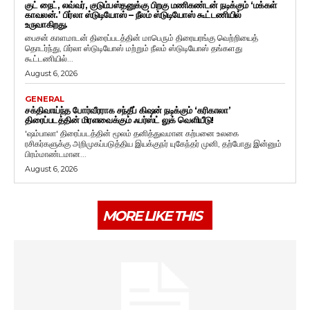
குட் நைட், லவ்வர், குடும்பஸ்தனுக்கு பிறகு மணிகண்டன் நடிக்கும் ‘மக்கள்
காவலன்.’ பிர்லா ஸ்டுடியோஸ் – நீலம் ஸ்டுடியோஸ் கூட்டணியில்
உருவாகிறது.
பைசன் காளமாடன் திரைப்படத்தின் மாபெரும் திரையரங்கு வெற்றியைத்
தொடர்ந்து, பிர்லா ஸ்டுடியோஸ் மற்றும் நீலம் ஸ்டுடியோஸ் தங்களது
கூட்டணியில்...
August 6, 2026
GENERAL
சக்திவாய்ந்த போர்வீரராக சந்தீப் கிஷன் நடிக்கும் ‘கரிகாலா’
திரைப்படத்தின் மிரளவைக்கும் ஃபர்ஸ்ட் லுக் வெளியீடு!
'ஷம்பாலா' திரைப்படத்தின் மூலம் தனித்துவமான கற்பனை உலகை
ரசிகர்களுக்கு அறிமுகப்படுத்திய இயக்குநர் யுகேந்தர் முனி, தற்போது இன்னும்
பிரம்மாண்டமான...
August 6, 2026
MORE LIKE THIS