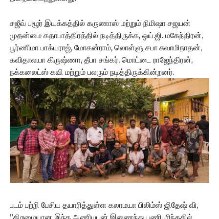
சஜீவ் பழூர் இயக்கத்தில் கருணாஸ் மற்றும் நிமிஷா சஜயன்
முதன்மை கதாபாத்திரத்தில் நடித்திருக்க, ஒய்.ஜி. மகேந்திரன்,
பூர்ணிமா பாக்யராஜ், மோகன்ராம், லொள்ளு சபா சுவாமிநாதன்,
கவிதாலயா கிருஷ்ணா, தீபா சங்கர், மொட்டை ராஜேந்திரன்,
நக்கலைட்ஸ் கவி மற்றும் பலரும் நடித்திருக்கின்றனர்.
படம் பற்றி பேசிய தயாரித்துள்ள கலாமயா பிலிம்ஸ் ஜிதேஷ் வி,
”திறமையான இந்த அணியுடன் இணைந்து பணிபுரிந்ததில்