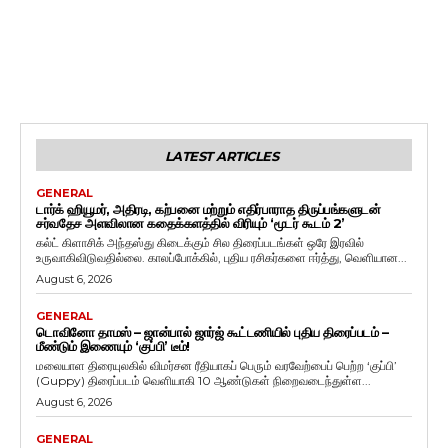
LATEST ARTICLES
GENERAL
டார்க் ஹியூமர், அதிரடி, கற்பனை மற்றும் எதிர்பாராத திருப்பங்களுடன்
சர்வதேச அளவிலான கதைக்களத்தில் விரியும் ‘மூடர் கூடம் 2’
கல்ட் கிளாசிக் அந்தஸ்து கிடைக்கும் சில திரைப்படங்கள் ஒரே இரவில்
உருவாகிவிடுவதில்லை. காலப்போக்கில், புதிய ரசிகர்களை ஈர்த்து, வெளியான...
August 6, 2026
GENERAL
டொவினோ தாமஸ் – ஜான்பால் ஜார்ஜ் கூட்டணியில் புதிய திரைப்படம் –
மீண்டும் இணையும் ‘குப்பி’ டீம்!
மலையாள திரையுலகில் விமர்சன ரீதியாகப் பெரும் வரவேற்பைப் பெற்ற ‘குப்பி’
(Guppy) திரைப்படம் வெளியாகி 10 ஆண்டுகள் நிறைவடைந்துள்ள...
August 6, 2026
GENERAL