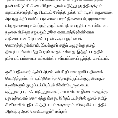
நான் மகிழ்ச்சி அடைகிறேன். தான் எடுத்து நடித்திருக்கும்
கதாபாத்திரத்திற்கு நியாயம் சேர்த்திருக்கிறார் நடிகர் கருணாஸ்.
அவரது அர்ப்பணிப்பு பரவலான பாராட்டுகளையும், ஏராளமான
விருதுகளையும் பெற்றுத் தரும் என்பதில் உறுதியாக உள்ளேன்.
நடிகை நிமிஷா சஜயனும் இந்த கதாபாத்திரத்திற்காக
கடுமையான அர்ப்பணிப்புடன் கூடிய நடிப்பைக்
கொடுத்திருக்கிறார். இயக்குநர் சஜீவ் பழூருக்கு தமிழ்
திரைப்படங்கள் மீது பெரும் காதல் உள்ளது. இந்தப் படத்தில்
நிச்சயம் பார்வையாளர்களின் எதிர்பார்ப்பைப் பூர்த்தி செய்வார்.
ஒளிப்பதிவாளர் ஆல்பி ஆண்டனி சிறப்பான ஒளிப்பதிவைக்
கொடுத்துள்ளார். ஒட்டுமொத்த தொழில்நுட்பக்குழுவினரும்
நடிகர்களும் முழுப்படப்பிடிப்பும் சீக்கிரம் முடிவடைய
ஒத்துழைப்புக் கொடுத்துள்ளனர். சாம் சிஎஸ் இசை கதைக்கு
புது உத்வேகம் கொடுத்துள்ளது. இந்தப் படத்தின் மூலம் தமிழ்
சினிமாவில் புதிய அத்தியாயம் உருவாகும். விரைவில் படத்தில்
அறிவுப்பு தேதி வெளியாகும்” என்றார்.