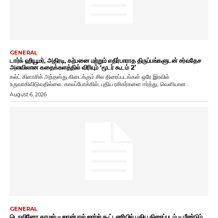
GENERAL
டார்க் ஹியூமர், அதிரடி, கற்பனை மற்றும் எதிர்பாராத திருப்பங்களுடன் சர்வதேச
அளவிலான கதைக்களத்தில் விரியும் ‘மூடர் கூடம் 2’
கல்ட் கிளாசிக் அந்தஸ்து கிடைக்கும் சில திரைப்படங்கள் ஒரே இரவில்
உருவாகிவிடுவதில்லை. காலப்போக்கில், புதிய ரசிகர்களை ஈர்த்து, வெளியான...
August 6, 2026
GENERAL
டொவினோ தாமஸ் – ஜான்பால் ஜார்ஜ் கூட்டணியில் புதிய திரைப்படம் – மீண்டும்