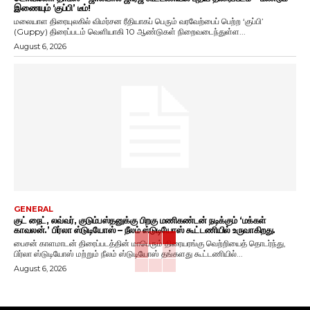
இணையும் ‘குப்பி’ டீம்!
மலையாள திரையுலகில் விமர்சன ரீதியாகப் பெரும் வரவேற்பைப் பெற்ற ‘குப்பி’
(Guppy) திரைப்படம் வெளியாகி 10 ஆண்டுகள் நிறைவடைந்துள்ள...
August 6, 2026
GENERAL
குட் நைட், லவ்வர், குடும்பஸ்தனுக்கு பிறகு மணிகண்டன் நடிக்கும் ‘மக்கள்
காவலன்.’ பிர்லா ஸ்டுடியோஸ் – நீலம் ஸ்டுடியோஸ் கூட்டணியில் உருவாகிறது.
பைசன் காளமாடன் திரைப்படத்தின் மாபெரும் திரையரங்கு வெற்றியைத் தொடர்ந்து,
பிர்லா ஸ்டுடியோஸ் மற்றும் நீலம் ஸ்டுடியோஸ் தங்களது கூட்டணியில்...
August 6, 2026