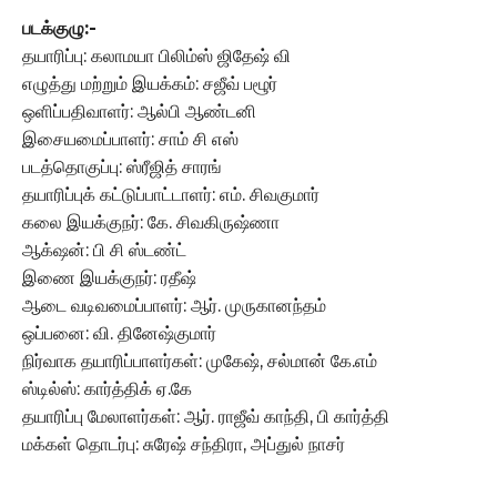
படக்குழு:-
தயாரிப்பு: கலாமயா பிலிம்ஸ் ஜிதேஷ் வி
எழுத்து மற்றும் இயக்கம்: சஜீவ் பழூர்
ஒளிப்பதிவாளர்: ஆல்பி ஆண்டனி
இசையமைப்பாளர்: சாம் சி எஸ்
படத்தொகுப்பு: ஸ்ரீஜித் சாரங்
தயாரிப்புக் கட்டுப்பாட்டாளர்: எம். சிவகுமார்
கலை இயக்குநர்: கே. சிவகிருஷ்ணா
ஆக்‌ஷன்: பி சி ஸ்டண்ட்
இணை இயக்குநர்: ரதீஷ்
ஆடை வடிவமைப்பாளர்: ஆர். முருகானந்தம்
ஒப்பனை: வி. தினேஷ்குமார்
நிர்வாக தயாரிப்பாளர்கள்: முகேஷ், சல்மான் கே.எம்
ஸ்டில்ஸ்: கார்த்திக் ஏ.கே
தயாரிப்பு மேலாளர்கள்: ஆர். ராஜீவ் காந்தி, பி கார்த்தி
மக்கள் தொடர்பு: சுரேஷ் சந்திரா, அப்துல் நாசர்