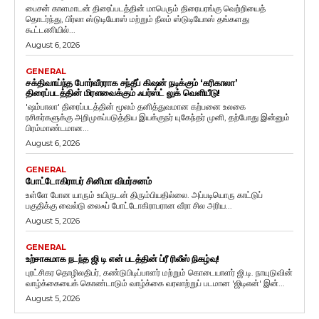
பைசன் காளமாடன் திரைப்படத்தின் மாபெரும் திரையரங்கு வெற்றியைத்
தொடர்ந்து, பிர்லா ஸ்டுடியோஸ் மற்றும் நீலம் ஸ்டுடியோஸ் தங்களது
கூட்டணியில்...
August 6, 2026
GENERAL
சக்திவாய்ந்த போர்வீரராக சந்தீப் கிஷன் நடிக்கும் ‘கரிகாலா’
திரைப்படத்தின் மிரளவைக்கும் ஃபர்ஸ்ட் லுக் வெளியீடு!
'ஷம்பாலா' திரைப்படத்தின் மூலம் தனித்துவமான கற்பனை உலகை
ரசிகர்களுக்கு அறிமுகப்படுத்திய இயக்குநர் யுகேந்தர் முனி, தற்போது இன்னும்
பிரம்மாண்டமான...
August 6, 2026
GENERAL
போட்டோகிராபர் சினிமா விமர்சனம்
உள்ளே போன யாரும் உயிருடன் திரும்பியதில்லை. அப்படியொரு காட்டுப்
பகுதிக்கு வைல்டு லைஃப் போட்டோகிராபரான வீரா சில அரிய...
August 5, 2026
GENERAL
உற்சாகமாக நடந்த ஜி டி என் படத்தின் ப்ரீ ரிலீஸ் நிகழ்வு!
புரட்சிகர தொழிலதிபர், கண்டுபிடிப்பாளர் மற்றும் கொடையாளர் ஜி.டி. நாயுடுவின்
வாழ்க்கையைக் கொண்டாடும் வாழ்க்கை வரலாற்றுப் படமான 'ஜிடிஎன்' இன்...
August 5, 2026