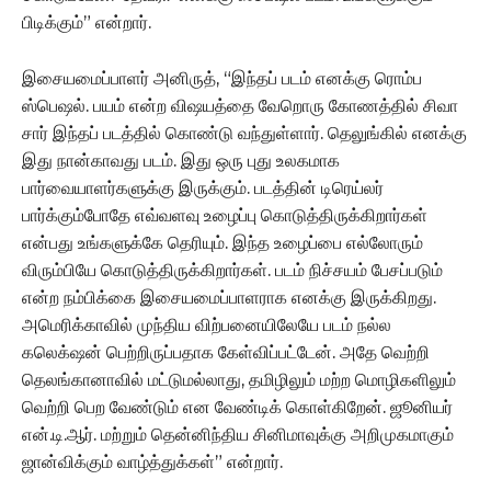
பிடிக்கும்” என்றார்.
இசையமைப்பாளர் அனிருத், “இந்தப் படம் எனக்கு ரொம்ப
ஸ்பெஷல். பயம் என்ற விஷயத்தை வேறொரு கோணத்தில் சிவா
சார் இந்தப் படத்தில் கொண்டு வந்துள்ளார். தெலுங்கில் எனக்கு
இது நான்காவது படம். இது ஒரு புது உலகமாக
பார்வையாளர்களுக்கு இருக்கும். படத்தின் டிரெய்லர்
பார்க்கும்போதே எவ்வளவு உழைப்பு கொடுத்திருக்கிறார்கள்
என்பது உங்களுக்கே தெரியும். இந்த உழைப்பை எல்லோரும்
விரும்பியே கொடுத்திருக்கிறார்கள். படம் நிச்சயம் பேசப்படும்
என்ற நம்பிக்கை இசையமைப்பாளராக எனக்கு இருக்கிறது.
அமெரிக்காவில் முந்திய விற்பனையிலேயே படம் நல்ல
கலெக்‌ஷன் பெற்றிருப்பதாக கேள்விப்பட்டேன். அதே வெற்றி
தெலங்கானாவில் மட்டுமல்லாது, தமிழிலும் மற்ற மொழிகளிலும்
வெற்றி பெற வேண்டும் என வேண்டிக் கொள்கிறேன். ஜூனியர்
என்.டி.ஆர். மற்றும் தென்னிந்திய சினிமாவுக்கு அறிமுகமாகும்
ஜான்விக்கும் வாழ்த்துக்கள்” என்றார்.