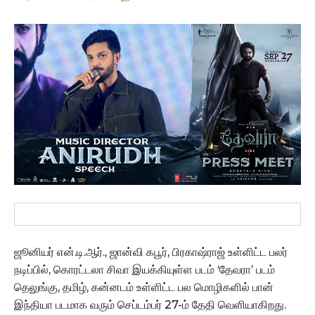
ஜூனியர் என்.டி.ஆர்., ஜான்வி கபூர், பிரகாஷ்ராஜ் உள்ளிட்ட பலர்
நடிப்பில், கொரட்டலா சிவா இயக்கியுள்ள படம் ‘தேவரா’ படம்
தெலுங்கு, தமிழ், கன்னடம் உள்ளிட்ட பல மொழிகளில் பான்
இந்தியா படமாக வரும் செப்டம்பர் 27-ம் தேதி வெளியாகிறது.