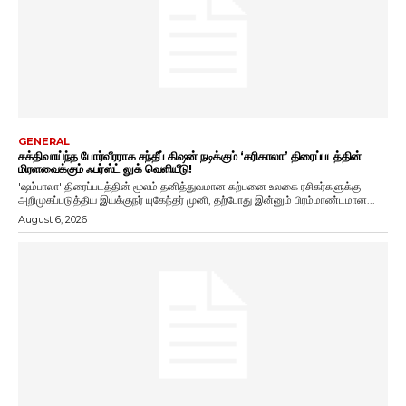
GENERAL
சக்திவாய்ந்த போர்வீரராக சந்தீப் கிஷன் நடிக்கும் ‘கரிகாலா’ திரைப்படத்தின்
மிரளவைக்கும் ஃபர்ஸ்ட் லுக் வெளியீடு!
'ஷம்பாலா' திரைப்படத்தின் மூலம் தனித்துவமான கற்பனை உலகை ரசிகர்களுக்கு
அறிமுகப்படுத்திய இயக்குநர் யுகேந்தர் முனி, தற்போது இன்னும் பிரம்மாண்டமான...
August 6, 2026