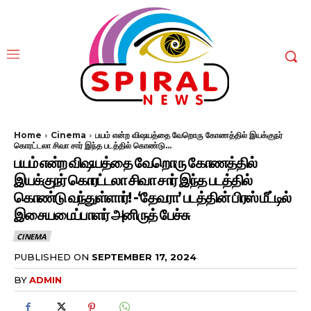
Home
Cinema
பயம் என்ற விஷயத்தை வேறொரு கோணத்தில் இயக்குநர்
கொரட்டலா சிவா சார் இந்த படத்தில் கொண்டு...
பயம் என்ற விஷயத்தை வேறொரு கோணத்தில்
இயக்குநர் கொரட்டலா சிவா சார் இந்த படத்தில்
கொண்டு வந்துள்ளார்! -‘தேவரா’ படத்தின் பிரஸ் மீட்டில்
இசையமைப்பாளர் அனிருத் பேச்சு
CINEMA
PUBLISHED ON
SEPTEMBER 17, 2024
BY
ADMIN