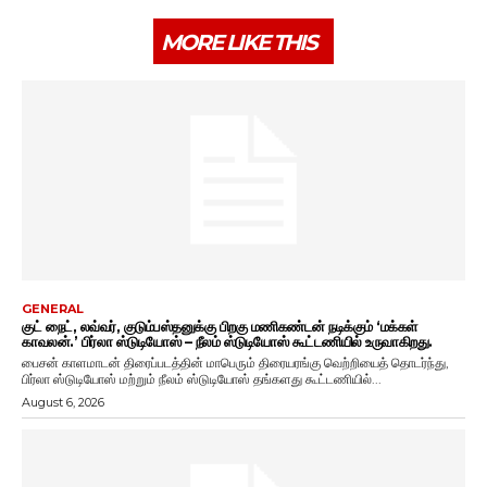
MORE LIKE THIS
GENERAL
குட் நைட், லவ்வர், குடும்பஸ்தனுக்கு பிறகு மணிகண்டன் நடிக்கும் ‘மக்கள்
காவலன்.’ பிர்லா ஸ்டுடியோஸ் – நீலம் ஸ்டுடியோஸ் கூட்டணியில் உருவாகிறது.
பைசன் காளமாடன் திரைப்படத்தின் மாபெரும் திரையரங்கு வெற்றியைத் தொடர்ந்து,
பிர்லா ஸ்டுடியோஸ் மற்றும் நீலம் ஸ்டுடியோஸ் தங்களது கூட்டணியில்...
August 6, 2026