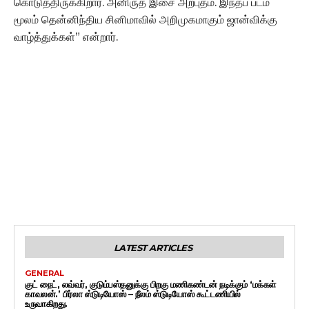
கொடுத்திருக்கிறார். அனிருத் இசை அற்புதம். இந்தப் படம்
மூலம் தென்னிந்திய சினிமாவில் அறிமுகமாகும் ஜான்விக்கு
வாழ்த்துக்கள்” என்றார்.
LATEST ARTICLES
GENERAL
குட் நைட், லவ்வர், குடும்பஸ்தனுக்கு பிறகு மணிகண்டன் நடிக்கும் ‘மக்கள்
காவலன்.’ பிர்லா ஸ்டுடியோஸ் – நீலம் ஸ்டுடியோஸ் கூட்டணியில்
உருவாகிறது.