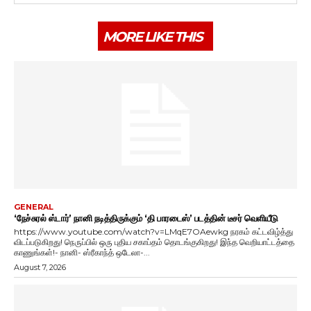
MORE LIKE THIS
GENERAL
‘நேச்சுரல் ஸ்டார்’ நானி நடித்திருக்கும் ‘தி பாரடைஸ்’ படத்தின் டீசர் வெளியீடு
https://www.youtube.com/watch?v=LMqE7OAewkg நரகம் கட்டவிழ்த்து
விடப்படுகிறது! நெருப்பில் ஒரு புதிய சகாப்தம் தொடங்குகிறது! இந்த வெறியாட்டத்தை
காணுங்கள்!- நானி- ஸ்ரீகாந்த் ஒடேலா-...
August 7, 2026