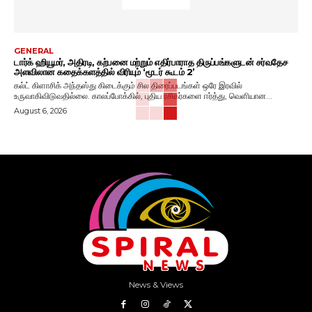
GENERAL
டார்க் ஹியூமர், அதிரடி, கற்பனை மற்றும் எதிர்பாராத திருப்பங்களுடன் சர்வதேச
அளவிலான கதைக்களத்தில் விரியும் ‘மூடர் கூடம் 2’
கல்ட் கிளாசிக் அந்தஸ்து கிடைக்கும் சில திரைப்படங்கள் ஒரே இரவில்
உருவாகிவிடுவதில்லை. காலப்போக்கில், புதிய ரசிகர்களை ஈர்த்து, வெளியான...
August 6, 2026
News & Views