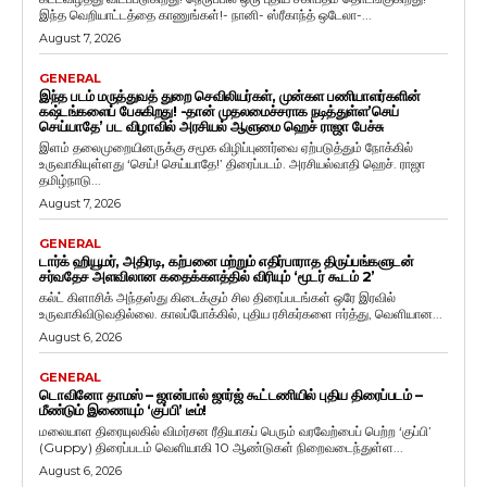
இந்த வெறியாட்டத்தை காணுங்கள்!- நானி- ஸ்ரீகாந்த் ஒடேலா-...
August 7, 2026
GENERAL
இந்த படம் மருத்துவத் துறை செவிலியர்கள், முன்கள பணியாளர்களின்
கஷ்டங்களைப் பேசுகிறது! -தான் முதலமைச்சராக நடித்துள்ள’செய்
செய்யாதே’ பட விழாவில் அரசியல் ஆளுமை ஹெச் ராஜா பேச்சு
இளம் தலைமுறையினருக்கு சமூக விழிப்புணர்வை ஏற்படுத்தும் நோக்கில்
உருவாகியுள்ளது ‘செய்! செய்யாதே!’ திரைப்படம். அரசியல்வாதி ஹெச். ராஜா
தமிழ்நாடு...
August 7, 2026
GENERAL
டார்க் ஹியூமர், அதிரடி, கற்பனை மற்றும் எதிர்பாராத திருப்பங்களுடன்
சர்வதேச அளவிலான கதைக்களத்தில் விரியும் ‘மூடர் கூடம் 2’
கல்ட் கிளாசிக் அந்தஸ்து கிடைக்கும் சில திரைப்படங்கள் ஒரே இரவில்
உருவாகிவிடுவதில்லை. காலப்போக்கில், புதிய ரசிகர்களை ஈர்த்து, வெளியான...
August 6, 2026
GENERAL
டொவினோ தாமஸ் – ஜான்பால் ஜார்ஜ் கூட்டணியில் புதிய திரைப்படம் –
மீண்டும் இணையும் ‘குப்பி’ டீம்!
மலையாள திரையுலகில் விமர்சன ரீதியாகப் பெரும் வரவேற்பைப் பெற்ற ‘குப்பி’
(Guppy) திரைப்படம் வெளியாகி 10 ஆண்டுகள் நிறைவடைந்துள்ள...
August 6, 2026