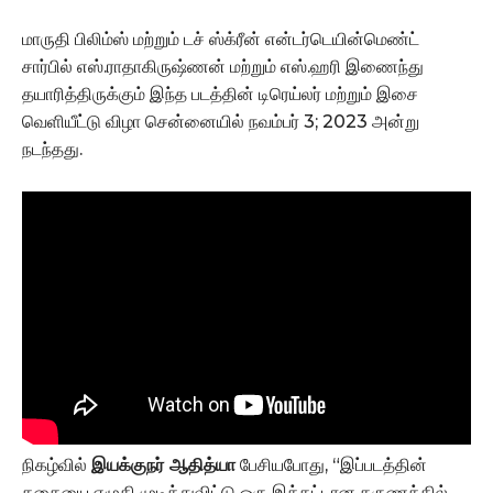
மாருதி பிலிம்ஸ் மற்றும் டச் ஸ்க்ரீன் என்டர்டெயின்மெண்ட்
சார்பில் எஸ்.ராதாகிருஷ்ணன் மற்றும் எஸ்.ஹரி இணைந்து
தயாரித்திருக்கும் இந்த படத்தின் டிரெய்லர் மற்றும் இசை
வெளியீட்டு விழா சென்னையில் நவம்பர் 3; 2023 அன்று
நடந்தது.
நிகழ்வில்
இயக்குநர் ஆதித்யா
பேசியபோது, “இப்படத்தின்
கதையை எழுதி முடித்துவிட்டு ஒரு இக்கட்டான தருணத்தில்