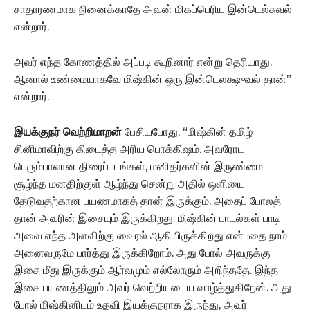
சாதாரணமாக நினைக்காதே அவன் மிகப்பெரிய இன்டெல்சுவல்
என்றார்.
அவர் எந்த கோணத்தில் அப்படி கூறினார் என்று தெரியாது.
ஆனால் உண்மையாகவே மிஷ்கின் ஒரு இன்டெலக்ஷுவல் தான்”
என்றார்.
இயக்குநர் வெற்றிமாறன்
பேசியபோது, “மிஷ்கின் தமிழ்
சினிமாவிற்கு கிடைத்த அரிய பொக்கிஷம். அவரோட
பெரும்பாலான திரைப்படங்கள், மனிதர்களின் இருண்மை
சூழ்ந்த மனதிற்குள் ஆழ்ந்து சென்று அதில் ஒளியை
தேடுவதற்கான பயணமாகத் தான் இருக்கும். அதைப் போலத்
தான் அவரின் இசையும் இருக்கிறது. மிஷ்கின் பாடல்கள் பாடி
அவை எந்த அளவிற்கு வைரல் ஆகியிருக்கிறது என்பதை நாம்
அனைவருமே பார்த்து இருக்கிறோம். அது போல் அவருக்கு
இசை மீது இருக்கும் ஆர்வமும் எல்லோரும் அறிந்ததே. இந்த
இசை பயணத்திலும் அவர் வெற்றியடைய வாழ்த்துகிறேன். அது
போல் மிஷ்கினிடம் உதவி இயக்குநராக இருந்து, அவர்