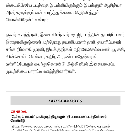
ஸ்டைலிலேயே படத்தை இயக்கியிருக்கும் இயக்குநர் ஆதித்யா
அவர்களுக்கும் என் வாழ்த்துக்களை தெரிவித்துக்
கொள்கிறேன்” என்றார்.
நடிகர் வசந்த் ரவி, இசை விமர்சகர் ஷாஜி, படத்தின் தயாரிப்பாளர்
இராதாகிருஷ்ணன், மற்றொரு தயாரிப்பாளர் ஹரி, தயாரிப்பாளர்
சங்க நிர்வாகி முரளி, இயக்குநர்கள் ஆர்.கே.செல்வமணி, பூ சசி,
வின்சென்ட் செல்வா, கதிர், அருண் மாதேஷ்வரன்
உள்ளிட்டோரும் கலந்துகொண்டு மிஷ்கினின் இசையமைப்பு
முயற்சியை பாராட்டி வாழ்த்தினார்கள்.
LATEST ARTICLES
GENERAL
‘நேச்சுரல் ஸ்டார்’ நானி நடித்திருக்கும் ‘தி பாரடைஸ்’ படத்தின் டீசர்
வெளியீடு
https://www.youtube.com/watch?v=LMqE7OAewkg நரகம்
கட்டவிழ்த்து விடப்படுகிறது! நெருப்பில் ஒரு புதிய சகாப்தம் தொடங்குகிறது!