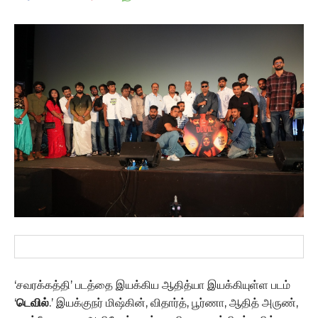
‘சவரக்கத்தி’ படத்தை இயக்கிய ஆதித்யா இயக்கியுள்ள படம்
‘
டெவில்
.’ இயக்குநர் மிஷ்கின், விதார்த், பூர்ணா, ஆதித் அருண்,