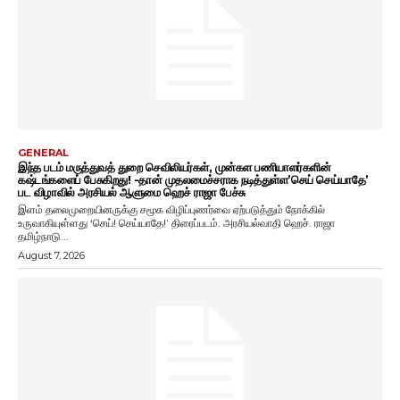
GENERAL
இந்த படம் மருத்துவத் துறை செவிலியர்கள், முன்கள பணியாளர்களின்
கஷ்டங்களைப் பேசுகிறது! -தான் முதலமைச்சராக நடித்துள்ள’செய் செய்யாதே’
பட விழாவில் அரசியல் ஆளுமை ஹெச் ராஜா பேச்சு
இளம் தலைமுறையினருக்கு சமூக விழிப்புணர்வை ஏற்படுத்தும் நோக்கில்
உருவாகியுள்ளது ‘செய்! செய்யாதே!’ திரைப்படம். அரசியல்வாதி ஹெச். ராஜா
தமிழ்நாடு...
August 7, 2026