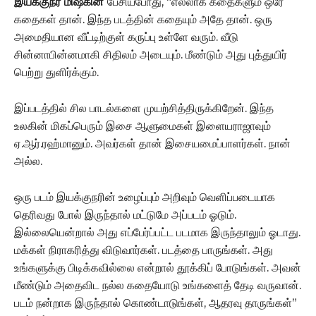
இயக்குநர் மிஷ்கின்
பேசியபோது, “எல்லாக் கதைகளும் ஒரே
கதைகள் தான். இந்த படத்தின் கதையும் அதே தான். ஒரு
அமைதியான வீட்டிற்குள் கருப்பு உள்ளே வரும். வீடு
சின்னாபின்னமாகி சிதிலம் அடையும். மீண்டும் அது புத்துயிர்
பெற்று துளிர்க்கும்.
இப்படத்தில் சில பாடல்களை முயற்சித்திருக்கிறேன். இந்த
உலகின் மிகப்பெரும் இசை ஆளுமைகள் இளையராஜாவும்
ஏ.ஆர்.ரஹ்மானும். அவர்கள் தான் இசையமைப்பாளர்கள். நான்
அல்ல.
ஒரு படம் இயக்குநரின் உழைப்பும் அறிவும் வெளிப்படையாக
தெரிவது போல் இருந்தால் மட்டுமே அப்படம் ஓடும்.
இல்லையென்றால் அது எப்பேர்ப்பட்ட படமாக இருந்தாலும் ஓடாது.
மக்கள் நிராகரித்து விடுவார்கள். படத்தை பாருங்கள். அது
உங்களுக்கு பிடிக்கவில்லை என்றால் தூக்கிப் போடுங்கள். அவன்
மீண்டும் அதைவிட நல்ல கதையோடு உங்களைத் தேடி வருவான்.
படம் நன்றாக இருந்தால் கொண்டாடுங்கள், ஆதரவு தாருங்கள்”