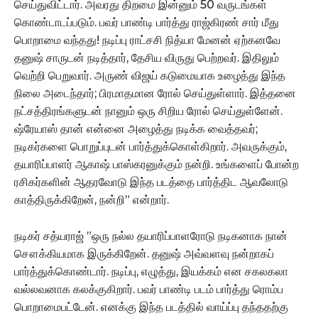
செய்துவிட்டார். அவரது திறமை இன்னும் 50 வருடங்கள்
கொண்டாடப்படும். பவர் பாண்டி பார்த்து ராஜ்கிரண் சார் மீது
பொறாமை வந்தது! நடிப்பு ராட்சசி நித்யா மேனன் ஏற்கனவே
தனுஷ் சாருடன் நடித்தார், தேசிய விருது பெற்றவர். இதிலும்
வெற்றி பெறுவார். அருண் விஜய் கடுமையாக உழைத்து இந்த
நிலை அடைந்தார்; பிரமாதமான ரோல் செய்துள்ளார். இத்தனை
நட்சத்திரங்களுடன் நானும் ஒரு சிறிய ரோல் செய்துள்ளேன்.
ஷ்ரேயாஸ் தான் என்னை அழைத்து நடிக்க வைத்தவர்;
நடிகர்களை பொறுப்புடன் பார்த்துக்கொள்கிறார். அவருக்கும்,
தயாரிப்பாளர் ஆகாஷ் பாஸ்கரனுக்கும் நன்றி. உங்களைப் போன்ற
ரசிகர்களின் ஆதரவோடு இந்த படத்தை பார்த்திட ஆவலோடு
காத்திருக்கிறேன், நன்றி” என்றார்.
நடிகர் சத்யராஜ் ”ஒரு நல்ல தயாரிப்பாளரோடு நடிகனாக நான்
சௌக்கியமாக இருக்கிறேன். தனுஷ் அவ்வளவு நன்றாகப்
பார்த்துக்கொண்டார். நடிப்பு, எழுத்து, இயக்கம் என சகலகலா
வல்லவனாக கலக்குகிறார். பவர் பாண்டி படம் பார்த்து ரொம்ப
பொறாமைபட்டேன். எனக்கு இந்த படத்தில் வாய்ப்பு தந்ததற்கு