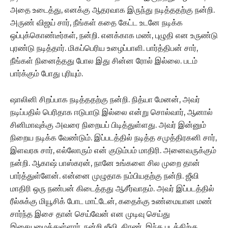
அதை உடைத்து, எனக்கு ஆதரவாக இருந்து நடித்ததற்கு நன்றி.
அருண் விஜய் சார், நீங்கள் கதை கேட்ட உடனே நடிக்க
ஒப்புக்கொண்டீர்கள், நன்றி. எனக்காக மண், புழுதி என உருண்டு
புரண்டு நடித்தார். மிகப்பெரிய உழைப்பாளி. பார்த்திபன் சார்,
நீங்கள் நினைத்தது போல இது சின்ன ரோல் இல்லை. படம்
பார்க்கும் போது புரியும்.
ஷாலினி சிறப்பாக நடித்ததற்கு நன்றி. நித்யா மேனன், அவர்
நடிப்பதில் பெரிதாக ஈடுபாடு இல்லை என்று சொல்வார், ஆனால்
சினிமாவுக்கு அவரை நிறையப் பிடித்துள்ளது. அவர் இன்னும்
நிறைய நடிக்க வேண்டும். இப்படத்தில் நடித்த சமுத்திரகனி சார்,
இளவரசு சார், எல்லோரும் என் குடும்பம் மாதிரி. அனைவருக்கும்
நன்றி. ஆகாஷ் பாஸ்கரன், நானே உங்களை சில முறை தான்
பார்த்துள்ளேன். என்னை முழுதாக நம்பியதற்கு நன்றி. ஜீவி
மாதிரி ஒரு நண்பன் கிடைத்தது ஆசீர்வாதம். அவர் இப்படத்தில்
ரீல்சுக்கு மியூசிக் போட மாட்டேன், கதைக்கு உண்மையான மண்
சார்ந்த இசை தான் செய்வேன் என முடிவு செய்து
இசையமைத்துள்ளார். நன்றி ஜீவி. கிரண், இந்த படத்திற்கு