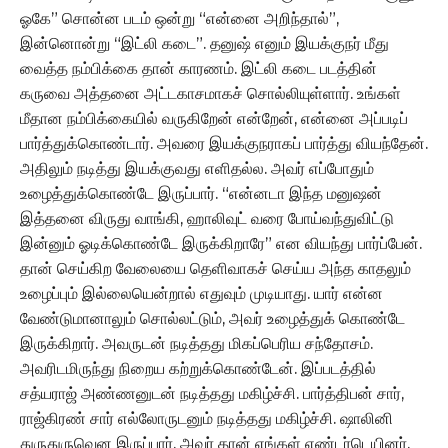
ஓகே” சொன்ன படம் ஒன்று “என்னை அறிந்தால்”,
இன்னொன்று “இட்லி கடை”. தனுஷ் எனும் இயக்குநர் மீது
வைத்த நம்பிக்கை தான் காரணம். இட்லி கடை படத்தின்
கருவை அத்தனை அட்டகாசமாகச் சொல்லியுள்ளார். உங்கள்
மீதான நம்பிக்கையில் வருகிறேன் என்றேன், என்னை அப்படிப்
பார்த்துக்கொண்டார். அவரை இயக்குநராகப் பார்த்து வியந்தேன்.
அதிலும் நடித்து இயக்குவது எளிதல்ல. அவர் எப்போதும்
உழைத்துக்கொண்டே இருப்பார். “என்னடா இந்த மனுஷன்
இத்தனை விருது வாங்கி, ஹாலிவுட் வரை போய்வந்துவிட்டு
இன்னும் ஓடிக்கொண்டே இருக்கிறாரே” என வியந்து பார்ப்பேன்.
தான் செய்கிற வேலையை தெளிவாகச் செய்ய அந்த காதலும்
உழைப்பும் இல்லையென்றால் எதுவும் முடியாது. யார் என்ன
வேண்டுமானாலும் சொல்லட்டும், அவர் உழைத்துக் கொண்டே
இருக்கிறார். அவருடன் நடித்தது மிகப்பெரிய சந்தோசம்.
அவரிடமிருந்து நிறைய கற்றுக்கொண்டேன். இப்படத்தில்
சத்யராஜ் அண்ணனுடன் நடித்தது மகிழ்ச்சி. பார்த்திபன் சார்,
ராஜ்கிரண் சார் எல்லோருடனும் நடித்தது மகிழ்ச்சி. ஷாலினி
துருதுருவென இருப்பார், அவர் தான் எங்கள் எண்டர்டெயினர்.