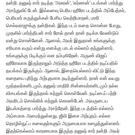
நன்றி. தனுஷ் சார் நடித்த ‘அசுரன்’, ‘கர்ணன்’ படங்கள் பார்த்து
அசந்துவிட்டேன். இவ்வளவு பெரிய ஹீரோ படத்தில் அம்பேத்கர்,
பெரியார் கருத்துக்கள் பேசிய வெற்றிமாறன், மாரி
செல்வராஜுக்கு நன்றிகள். இந்த படம் கதை சொன்ன போது,
முதலில் பார்த்திபன் சார் ரோல் தான் நான் நடிக்க வேண்டும்
என்று சொன்னேன். ஆனால், அவர் இதுதான் உங்களுக்கு
சரியாக வரும் என்று எனக்கு பாடல் எல்லாம் தந்துள்ளார்.
உங்களுக்கு பிடிக்கும் என நம்புகிறேன். அருண் விஜய்
ஹீரோவாக இருந்தாலும் அடுத்த ஹீரோ படத்தில் நடிப்பதில்
தயக்கம் இருக்கும். ஆனால், இதையெல்லாம் விட்டு இந்த
கதையை புரிந்து அற்புதமாக நடித்துள்ளார். நான் என் வயது
மூத்தவர்களிடமும், தனுஷ் மாதிரி சின்னவர்களிடமும் நல்ல
விசயங்கள் இருந்தால் கற்றுக் கொள்வேன். நடிப்பைப் பற்றி
அவரிடம் சொல்லிக் கற்றுக் கொண்டேன். அவருடைய
இயக்கத்தை பார்த்து அசந்தேன். இந்த படத்தில் எல்லாம்
அம்சமாக அமைந்துள்ளது. ஜீவி இசை அற்புதம். எல்லா
தொழில்நுட்ப கலைஞர்களும் அருமையாக உழைத்துள்ளனர்.
இதற்கெல்லாம் காரணமாக இருந்த தனுஷ் சார் நன்றி. அவர்