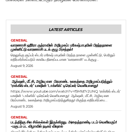
LATEST ARTICLES
GENERAL
வாரணாசி ஹீரோ ருத்ராவின் அறிமுகம்: மகேஷ்பாபுவின் பிறந்தநாளை
முன்னிட்டு வாரணாசி படக் குழு அசத்தல்!
தெலுங்கு சூப்பர் ஸ்டார் மகேஷ் பாபுவின் பிறந்த நாளை முன்னிட்டு, பெரிதும்
எதிர்பார்க்கப்படும் காவிய திரைப்படமான 'வாரணாசி' படக்குழு...
August 9, 2026
GENERAL
ஆக்‌ஷன், மீட்சி, அழிவு என பிரமாண்ட உலகத்தை அறிமுகப்படுத்தும்
‘ராக்கிங் ஸ்டார்’ யாஷின் ‘டாக்ஸிக்’ டிரெய்லர் வெளியானது!
https://www.youtube.com/watch?v=f5M1d7r2UNQ ‘ராக்கிங் ஸ்டார்’
யாஷின் ‘டாக்ஸிக்’ டிரெய்லர் வெளியானது! ஆக்‌ஷன், மீட்சி, அழிவு என
பிரம்மாண்ட உலகத்தை அறிமுகப்படுத்துகிறது! மிகுந்த எதிர்பார்ப்பை...
August 9, 2026
GENERAL
படத்திற்கு சில சிக்கல்கள் இருக்கிறது. அதைத்தாண்டி படம் வெளிவரும்!
-மகுடம் பட விழாவில் நடிகர் விஷால்
விஷால் இயக்கி நடித்திருக்கும் மகுடம் படத்தின் டிரெய்லர் வெளியீட்டு விழா