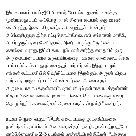
இசையமைப்பாளர் ஜீவி பிரகாஷ் “பொல்லாதவன்” எனக்கு
மூன்றாவது படம். அப்போது நான் சின்ன பையன், தனுஷ் என்
கைபிடித்து இசை விழாவிற்கு அழைத்துச் சென்றார்.
அப்போதிருந்து இந்த நட்பு தொடர்கிறது. என் சகோதரர் மாதிரி,
அவர் ஒருத்தரை நேசித்தால், அவரிடமிருந்து ‘நோ’ என்ற
சொல்லே வராது. இட்லி கடை நம் மண் சார்ந்த கதையில் ஒரு
அருமையான படமாக உருவாகியுள்ளது. உங்கள் தந்தையை இந்த
படம் பார்க்கும்போது நினைத்துப் பார்ப்பீர்கள். இந்த படமும்
எங்கள் கூட்டணியில் வெற்றிப்படமாக இருக்கும். அருண் விஜய்
சார், சத்யராஜ் சார், பார்த்திபன் சார் என அனைவரும்
அருமையாக நடித்துள்ளனர். ஷாலினியும் நன்றாக நடித்துள்ளார்.
நித்யா மேனன் கலக்கியுள்ளார். Dawn Pictures க்கு நன்றி.
தொழில்நுட்ப கலைஞர்கள் அனைவருக்கும் நன்றி” என்றார்.
நடிகர் அருண் விஜய் ”இட்லி கடை படக்குழு, பத்திரிக்கை
நண்பர்கள், ரசிகர்கள் அனைவருக்கும் நன்றி. நான் மற்ற ஹீரோ
காம்பினேஷனில் 2-3 படங்கள் பண்ணியிருக்கிறேன். “டக்குனு