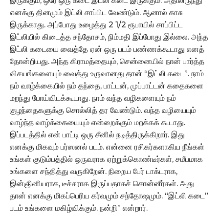
இருக்கும், ஒரே ஒரு கடை இட்லி கடை இருக்கும். அதிலிருந்து
எனக்கு தினமும் இட்லி சாப்பிட வேண்டும். ஆனால் காசு
இருக்காது. அப்போது உழைத்து 2 1/2 ரூபாயில் சாப்பிட்ட
இட்லியில் கிடைத்த சந்தோசம், நிம்மதி இப்போது இல்லை. அந்த
இட்லி கடையை வைத்தே ஏன் ஒரு படம் பண்ணக்கூடாது எனத்
தோன்றியது. அந்த கிராமத்தையும், சென்னையில் நான் பார்த்த
விசயங்களையும் வைத்து உருவானது தான் “இட்லி கடை”. நாம்
நம் வாழ்க்கையில் நம் தந்தை, பாட்டன், முப்பாட்டன் கதைகளை
மறந்து போய்விடக்கூடாது. நாம் வந்த வழிகளையும் நம்
குழந்தைகளுக்கு சொல்லித் தர வேண்டும். வந்த வழியையும்
வாழ்ந்த வாழ்க்கையையும் என்றைக்கும் மறக்கக் கூடாது.
இப்படத்தில் என் பாட்டி ஒரு சீனில் நடித்திருக்கிறார். இது
எனக்கு மிகவும் பர்ஸனல் படம். என்னை ரசிகர்களாகிய நீங்கள்
உங்கள் குடும்பத்தில் ஒருவராக ஏற்றுக்கொண்டீர்கள், சமீபமாக
உங்களை சந்தித்து வருகிறேன். நிறைய பேர் டாக்டராக,
இன்ஞினியராக, டீச்சராக இருப்பதாகச் சொன்னீர்கள். அது
தான் எனக்கு மிகப்பெரிய கர்வமும் சந்தோஷமும். “இட்லி கடை”
படம் உங்களை மகிழ்விக்கும். நன்றி” என்றார்.