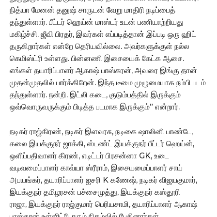
நித்யா மேனன் தனுஷ் சாருடன் வேறு மாதிரி நடிப்பைத்
தந்துள்ளார். பீட்டர் ஹெய்ன் மாஸ்டர் உடன் பணியாற்றியது
மகிழ்ச்சி. ஜீவி பிரதர், இவர்கள் எப்படித்தான் இப்படி ஒரு ஹிட்
தருகிறார்கள் என்றே தெரியவில்லை. அவர்களுக்குள் நல்ல
கெமிஸ்ட்ரி உள்ளது. பின்னணி இசையைக் கேட்க ஆசை.
எங்கள் தயாரிப்பாளர் ஆகாஷ் பாஸ்கரன், அவரை இங்கு தான்
முதன்முதலில் பார்க்கிறேன். இந்த டீமை முழுமையாக நம்பி படம்
தந்துள்ளார். நன்றி. இட்லி கடை, குடும்பத்தில் இருக்கும்
ஒவ்வொருவருக்கும் பிடித்த படமாக இருக்கும்” என்றார்.
நடிகர் ராஜ்கிரண், நடிகர் இளவரசு, நடிகை ஷாலினி பாண்டே,
கலை இயக்குநர் ஜாக்கி, ஸ்டண்ட் இயக்குநர் பீட்டர் ஹெய்ன்,
ஒளிப்பதிவாளர் கிரண், எடிட்டர் பிரசன்னா GK, உடை
வடிவமைப்பாளர் காவ்யா ஸ்ரீராம், இசையமைப்பாளர் சாய்
அபயங்கர், தயாரிப்பாளர் ஐசரி K கணேஷ், நடிகர் விஜயகுமார்,
இயக்குநர் தமிழரசன் பச்சைமுத்து, இயக்குநர் கஸ்தூரி
ராஜா, இயக்குநர் ராஜ்குமார் பெரியசாமி, தயாரிப்பாளர் ஆகாஷ்
பாஸ்கரன் உள்ளிட்டோரும் நிகழ்வில் பேசினார்கள்.