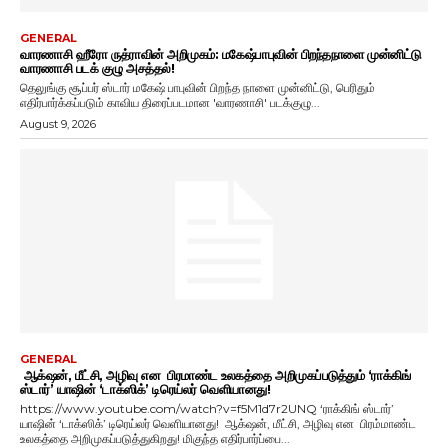
GENERAL
வாரணாசி ஹீரோ ருத்ராவின் அறிமுகம்: மகேஷ்பாபுவின் பிறந்தநாளை முன்னிட்டு
வாரணாசி படக் குழு அசத்தல்!
தெலுங்கு சூப்பர் ஸ்டார் மகேஷ் பாபுவின் பிறந்த நாளை முன்னிட்டு, பெரிதும்
எதிர்பார்க்கப்படும் காவிய திரைப்படமான 'வாரணாசி' படக்குழு...
August 9, 2026
GENERAL
ஆக்‌ஷன், மீட்சி, அழிவு என பிரமாண்ட உலகத்தை அறிமுகப்படுத்தும் ‘ராக்கிங்
ஸ்டார்’ யாஷின் ‘டாக்ஸிக்’ டிரெய்லர் வெளியானது!
https://www.youtube.com/watch?v=f5M1d7r2UNQ ‘ராக்கிங் ஸ்டார்’
யாஷின் ‘டாக்ஸிக்’ டிரெய்லர் வெளியானது! ஆக்‌ஷன், மீட்சி, அழிவு என பிரம்மாண்ட
உலகத்தை அறிமுகப்படுத்துகிறது! மிகுந்த எதிர்பார்ப்பை...